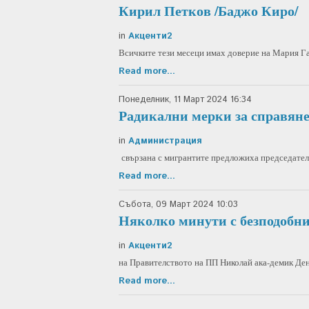
Кирил Петков /Баджо Киро/
in
Акценти2
Всичките тези месеци имах доверие на Мария Га
Read more...
Понеделник, 11 Март 2024 16:34
Радикални мерки за справяне 
in
Администрация
свързана с мигрантите предложиха председател
Read more...
Събота, 09 Март 2024 10:03
Няколко минути с безподобни
in
Акценти2
на Правителството на ПП Николай ака-демик Денк
Read more...