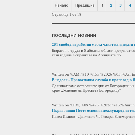
Начало
Предишна
1
2
3
4
Страница 1 от 18
ПОСЛЕДНИ НОВИНИ
251 свободни работни места чакат кандидати 
Бюрата по труда в Ямболска област предлагат со
тази година в справката на Агенцията по
Written on %AM, %10 %155 %2026 %05:%Авг
i
В неделя - Православна служба и проповед в 
Да използваме оставащите дни от Богородичния 
храм „Успение на Пресвета Богородица“
Written on %PM, %09 %473 %2026 %13:%Авг
i
Първа линия Петте основни международни те
Павел Иванов - Движение Че Гевара, Безсмъртни