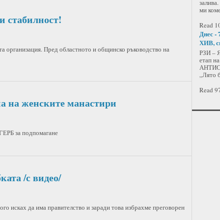
залива.
ми ком
и стабилност!
Read 10
Днес - 
ХИВ, с
та организация. Пред областното и общинско ръководство на
РЗИ – 
етап н
АНТИСП
„Лято б
Read 97
па на женските манастири
 ГЕРБ за подпомагане
ката /с видео/
ого исках да има правителство и заради това избрахме преговорен