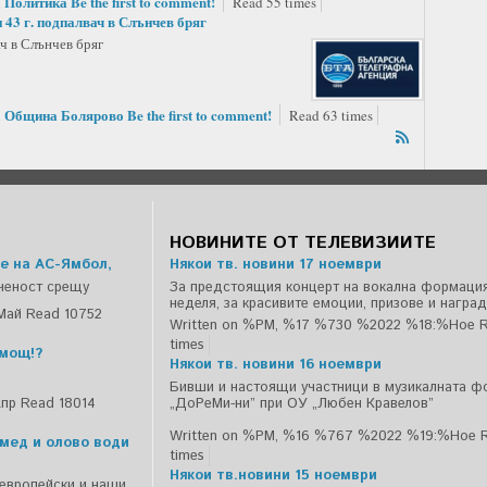
Политика
Be the first to comment!
n
Read 55 times
43 г. подпалвач в Слънчев бряг
ч в Слънчев бряг
Община Болярово
Be the first to comment!
n
Read 63 times
НОВИНИТЕ ОТ ТЕЛЕВИЗИИТЕ
е на АС-Ямбол,
Някои тв. новини 17 ноември
ченост срещу
За предстоящия концерт на вокална формация
неделя, за красивите емоции, призове и наград
Май
Read 10752
Written on %PM, %17 %730 %2022 %18:%Ное
R
times
емощ!?
Някои тв. новини 16 ноември
Бивши и настоящи участници в музикалната ф
Апр
Read 18014
„ДоРеМи-ни” при ОУ „Любен Кравелов”
Written on %PM, %16 %767 %2022 %19:%Ное
 мед и олово води
times
Някои тв.новини 15 ноември
 европейски и наши