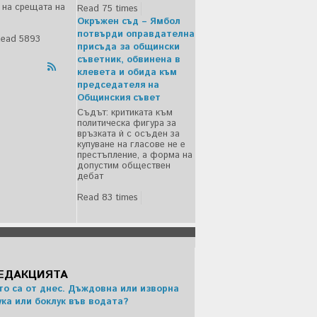
о на срещата на
Read 75 times
Окръжен съд – Ямбол
потвърди оправдателна
ead 5893
присъда за общински
съветник, обвинена в
клевета и обида към
председателя на
Общинския съвет
Съдът: критиката към
политическа фигура за
връзката ѝ с осъден за
купуване на гласове не е
престъпление, а форма на
допустим обществен
дебат
Read 83 times
РЕДАКЦИЯТА
то са от днес. Дъждовна или изворна
ука или боклук във водата?