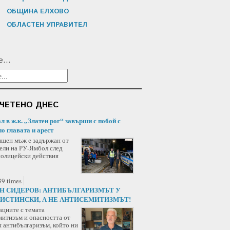
ОБЩИНА ЕЛХОВО
ОБЛАСТЕН УПРАВИТЕЛ
...
ЧЕТЕНО ДНЕС
л в ж.к. „Златен рог“ завърши с побой с
по главата и арест
ишен мъж е задържан от
ели на РУ-Ямбол след
полицейски действия
9 times
Н СИДЕРОВ: АНТИБЪЛГАРИЗМЪТ У
 ИСТИНСКИ, А НЕ АНТИСЕМИТИЗМЪТ!
ациите с темата
митизъм и опасността от
я антибългаризъм, който ни