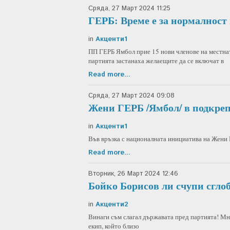
Сряда, 27 Март 2024 11:25
ГЕРБ: Време е за нормалност 
in
Акценти1
ПП ГЕРБ Ямбол прие 15 нови членове на местна
партията застанаха желаещите да се включат в
Read more...
Сряда, 27 Март 2024 09:08
Жени ГЕРБ /Ямбол/ в подкре
in
Акценти1
Във връзка с националната инициатива на Жени
Read more...
Вторник, 26 Март 2024 12:46
Бойко Борисов ли счупи сглоб
in
Акценти2
Винаги съм слагал държавата пред партията! Мн
екип, който близо