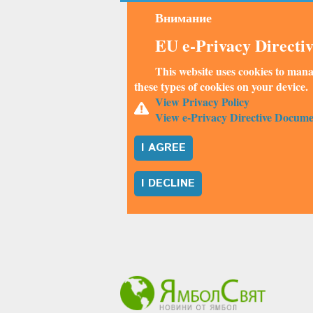
Внимание
EU e-Privacy Directi
This website uses cookies to mana
these types of cookies on your device.
View Privacy Policy
View e-Privacy Directive Docume
I AGREE
I DECLINE