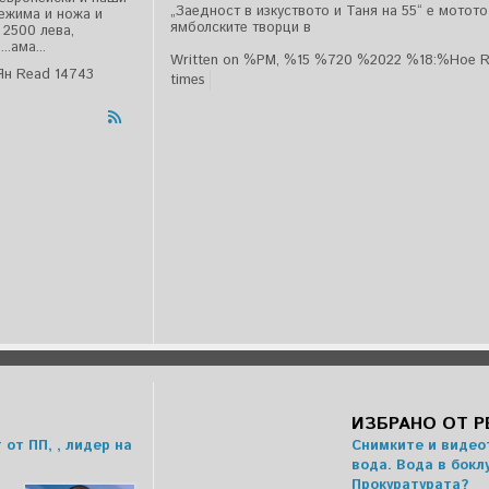
„Заедност в изкуството и Таня на 55“ е мотот
режима и ножа и
ямболските творци в
 2500 лева,
.ама...
Written on %PM, %15 %720 %2022 %18:%Ное
R
Ян
Read 14743
times
ИЗБРАНО ОТ 
от ПП, , лидер на
Снимките и видео
вода. Вода в бокл
Прокуратурата?