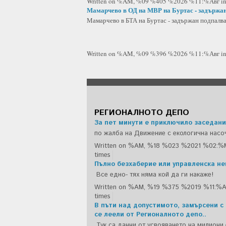
Written on %AM, %09 %405 %2026 %11:%Авг
i
Мамарчево в ОД на МВР на Буртас - задържан 
Мамарчево в БТА на Буртас - задържан подпалва
Written on %AM, %09 %396 %2026 %11:%Авг
i
РЕГИОНАЛНОТО ДЕПО
За пет минути е приключило заседани
по жалба на Движение с екологична насо
Written on %AM, %18 %023 %2021 %02:%
times
Пълно безхаберие или управленска н
Все едно- тях няма кой да ги накаже!
Written on %AM, %19 %375 %2019 %11:%
times
В пъти над допустимото, замърсени с
се леели от Регионалното депо..
Тук са данни от усвояването на милиони