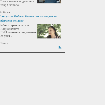
 Това е темата на днешния
ентар Свобода.
9 times
7 август в Ямбол - безплатно изследват за
ифилис и хепатит
Ямбол стартира летния
а Националната
ИН кампания под мотото
ез риск”.
 times