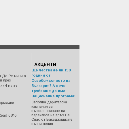
АКЦЕНТИ
Ще честваме ли 150
години от
 До-Ре мини в
и през
Освобождението на
България? А вече
ead 6703
трябваше да има
Национална програма!
Започва дарителска
ормация
кампания за
възстановяване на
параклиса на връх Св.
Read 6816
Спас от Бакаджишките
възвишения