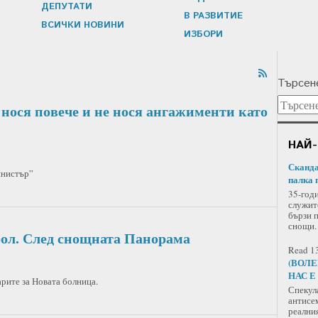
ДЕПУТАТИ
В РАЗВИТИЕ
ВСИЧКИ НОВИНИ
ИЗБОРИ
Търсене
 нося повече и не нося ангажименти като
НАЙ-
Сканда
инистър”
палка 
35-год
служит
бързи 
снощи.
бол. След снощната Панорама
Read 13
(ВОЛЕ
НАС Е
рите за Новата болница.
Спекул
антисе
реални