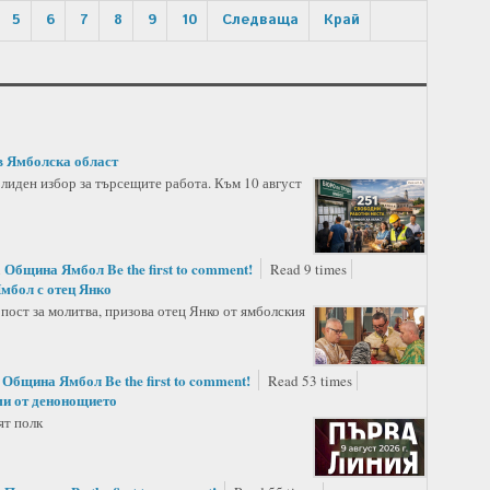
5
6
7
8
9
10
Следваща
Край
в Ямболска област
лиден избор за търсещите работа. Към 10 август
Община Ямбол
Be the first to comment!
n
Read 9 times
Ямбол с отец Янко
пост за молитва, призова отец Янко от ямболския
Община Ямбол
Be the first to comment!
n
Read 53 times
ми от денонощието
ят полк