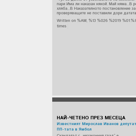
пари Има ли наказан някой. Май няма...В 
хляба...В Наказателното постановление за
проверяващите не поставили дори датата..
Written on %AM, %13 %026 %2019 %01:%
times
НАЙ-ЧЕТЕНО ПРЕЗ МЕСЕЦА
Известният Мирослав Иванов депутат 
ПП-тата в Ямбол
Скандалът с „незаконния град“ е