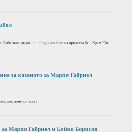
мбол
Съботната акция, по повод началото на пролетта бе в Храм "Св.
ние за казаното за Мария Габриел
елство, поне до петък
р за Мария Габриел и Бойко Борисов