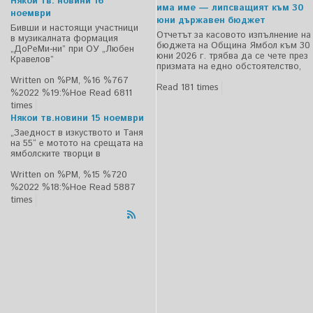
Някои тв. новини 16
има име — липсващият към 30
ноември
юни държавен бюджет
Бивши и настоящи участници
Отчетът за касовото изпълнение на
в музикалната формация
бюджета на Община Ямбол към 30
„ДоРеМи-ни” при ОУ „Любен
юни 2026 г. трябва да се чете през
Кравелов”
призмата на едно обстоятелство,
Written on %PM, %16 %767
Read 181 times
%2022 %19:%Ное
Read 6811
times
Някои тв.новини 15 ноември
„Заедност в изкуството и Таня
на 55“ е мотото на срещата на
ямболските творци в
Written on %PM, %15 %720
%2022 %18:%Ное
Read 5887
times