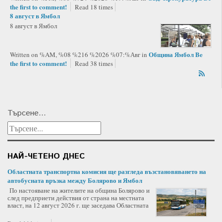
the first to comment!
Read 18 times
8 август в Ямбол
8 август в Ямбол
Община Ямбол
Be
Written on %AM, %08 %216 %2026 %07:%Авг
in
the first to comment!
Read 38 times
Търсене...
НАЙ-ЧЕТЕНО ДНЕС
Областната транспортна комисия ще разгледа възстановяването на
автобусната връзка между Болярово и Ямбол
По настояване на жителите на община Болярово и
след предприети действия от страна на местната
власт, на 12 август 2026 г. ще заседава Областната