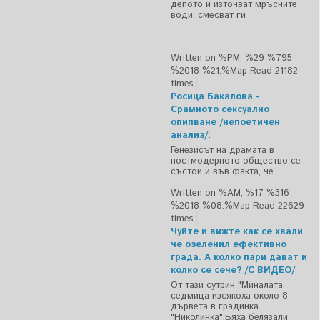
депото и източват мръсните
води, смесват ги
Written on %PM, %29 %795
%2018 %21:%Мар
Read 21182
times
Росица Бакалова -
Срамното сексуално
опипване /непоетичен
анализ/.
Генезисът на драмата в
постмодерното общество се
състои и във факта, че
Written on %AM, %17 %316
%2018 %08:%Мар
Read 22629
times
Чуйте и вижте как се хвали
че озеленил ефективно
града. А колко пари дават и
колко се сече? /С ВИДЕО/
От тази сутрин "Миналата
седмица изсякоха около 8
дървета в градинка
"Николинка".Бяха белязали