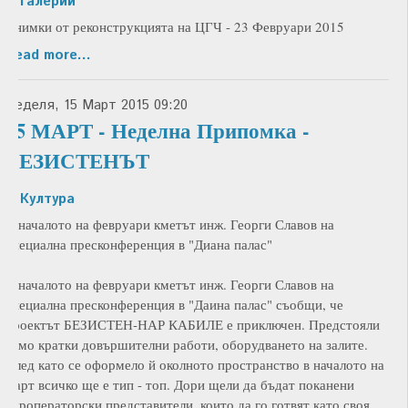
in
галерии
Снимки от реконструкцията на ЦГЧ - 23 Февруари 2015
Read more...
Неделя, 15 Март 2015 09:20
15 МАРТ - Неделна Припомка -
БЕЗИСТЕНЪТ
in
Култура
В началото на февруари кметът инж. Георги Славов на
специална пресконференция в "Диана палас"
В началото на февруари кметът инж. Георги Славов на
специална пресконференция в "Даина палас" съобщи, че
проектът БЕЗИСТЕН-НАР КАБИЛЕ е приключен. Предстояли
само кратки довършителни работи, оборудването на залите.
След като се оформело й околното пространство в началото на
март всичко ще е тип - топ. Дори щели да бъдат поканени
туроператорски представители, които да го готвят като своя