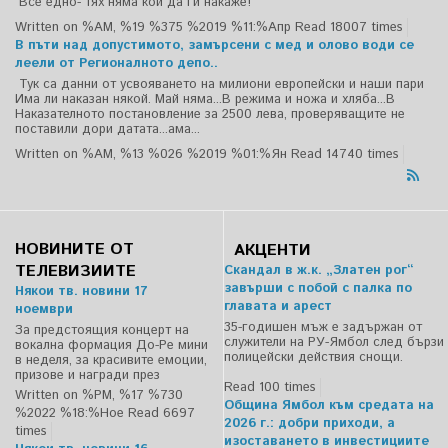
Все едно- тях няма кой да ги накаже!
Written on %AM, %19 %375 %2019 %11:%Апр
Read 18007 times
В пъти над допустимото, замърсени с мед и олово води се
леели от Регионалното депо..
Тук са данни от усвояването на милиони европейски и наши пари
Има ли наказан някой. Май няма...В режима и ножа и хляба...В
Наказателното постановление за 2500 лева, проверяващите не
поставили дори датата...ама...
Written on %AM, %13 %026 %2019 %01:%Ян
Read 14740 times
НОВИНИТЕ ОТ
АКЦЕНТИ
ТЕЛЕВИЗИИТЕ
Скандал в ж.к. „Златен рог“
завърши с побой с палка по
Някои тв. новини 17
главата и арест
ноември
35-годишен мъж е задържан от
За предстоящия концерт на
служители на РУ-Ямбол след бързи
вокална формация До-Ре мини
полицейски действия снощи.
в неделя, за красивите емоции,
призове и награди през
Read 100 times
Written on %PM, %17 %730
Община Ямбол към средата на
%2022 %18:%Ное
Read 6697
2026 г.: добри приходи, а
times
изоставането в инвестициите