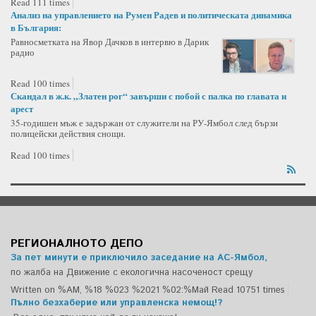
Read 111 times
Анализ на управлението на Румен Радев и политическата динамика
в България:
Равносметката на Явор Дачков в интервю в Дарик
радио
Read 100 times
Скандал в ж.к. „Златен рог“ завърши с побой с палка по главата и
арест
35-годишен мъж е задържан от служители на РУ-Ямбол след бързи
полицейски действия снощи.
Read 100 times
РЕГИОНАЛНОТО ДЕПО
За пет минути е приключило заседание на АС-Ямбол,
по жалба на Движение с екологична насоченост срещу
Written on %AM, %18 %023 %2021 %02:%Май
Read 10751 times
Пълно безхаберие или управленска немощ!?