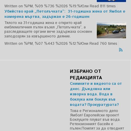
Written on %PM, %09 %736 %2026 %19:%Юли
Read 811 times
Убийство край „Петолъчката“: 31-годишна жена от Ямбол е
намерена мъртва, задържан е 26-годишен
Тялото на 31-годишна жена е открито край
емблематичния пътен възел „Петолъчката“, а
разследващите органи вече задържаха основен
заподозрян за извършеното деяние.
Written on %PM, %07 %443 %2026 %12:%Юни
Read 760 times
ИЗБРАНО ОТ
РЕДАКЦИЯТА
Снимките и видеото са от
днес. Дъждовна или
изворна вода. Вода в
боклука или боклук във
водата? Прокуратурата?
Това е Регионалното депо
Ямбол! Европейски проект!
Боклуците плуват във вода.
Ретензионният басейн е
пълен.Помпят за да отводнят