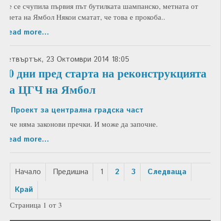
Не се счупила първия път бутилката шампанско, метната от
кмета на Ямбол Някои сматат, че това е прокоба..
Read more...
Четвъртък, 23 Октомври 2014 18:05
10 дни пред старта на реконструкцията
на ЦГЧ на Ямбол
in
Проект за централна градска част
вече няма законови пречки. И може да започне.
Read more...
Начало
Предишна
1
2
3
Следваща
Край
Страница 1 от 3