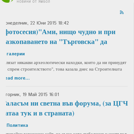
Понеделник, 22 Юни 2015 18:42
(фотосесия)"Ами, нищо чудно и при
разкопаването на "Търговска" да
in
галерии
излязат някакви археологически находки, които да ни принудят
да спрем строителството", това казала днес на Строителната
Read more...
Вторник, 19 Май 2015 16:01
Таласъм ни светна във форума, (за ЦГЧ-
татаа тук и в страната)
in
Политика
цитирайки варненски сайт, че също като ямболския и центърът