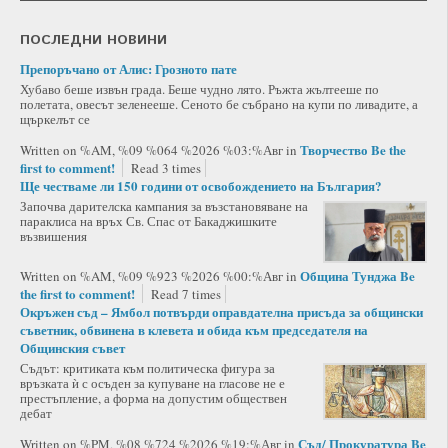
ПОСЛЕДНИ НОВИНИ
Препоръчано от Алис: Грозното пате
Хубаво беше извън града. Беше чудно лято. Ръжта жълтееше по
полетата, овесът зеленееше. Сеното бе събрано на купи по ливадите, а
щъркелът се
Творчество
Be the
Written on %AM, %09 %064 %2026 %03:%Авг
in
first to comment!
Read 3 times
Ще честваме ли 150 години от освобождението на България?
Започва дарителска кампания за възстановяване на
параклиса на връх Св. Спас от Бакаджишките
възвишения
Община Тунджа
Be
Written on %AM, %09 %923 %2026 %00:%Авг
in
the first to comment!
Read 7 times
Окръжен съд – Ямбол потвърди оправдателна присъда за общински
съветник, обвинена в клевета и обида към председателя на
Общинския съвет
Съдът: критиката към политическа фигура за
връзката ѝ с осъден за купуване на гласове не е
престъпление, а форма на допустим обществен
дебат
Съд/ Прокуратура
Be
Written on %PM, %08 %724 %2026 %19:%Авг
in