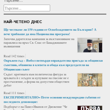
Търсене...
НАЙ-ЧЕТЕНО ДНЕС
Ще честваме ли 150 години от Освобождението на България? А
вече трябваше да има Национална програма!
Започва дарителска кампания за възстановяване на
параклиса на връх Св. Спас от Бакаджишките
възвишения
Read 142 times
Окръжен съд – Ямбол потвърди оправдателна присъда за общински
съветник, обвинена в клевета и обида към председателя на
Общинския съвет
Съдът: критиката към политическа фигура за
връзката ѝ с осъден за купуване на гласове не е
престъпление, а форма на допустим обществен
дебат
Read 111 times
ЕКСПЕРИМЕНТАЛНО= Петте основни международни събития от
последното денонощие:
Подборът е на Павел Иванов от Двежение "Че