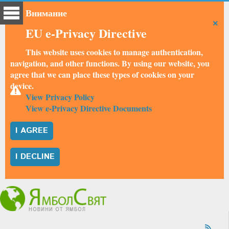
Внимание
×
EU e-Privacy Directive
This website uses cookies to manage authentication,
navigation, and other functions. By using our website, you
agree that we can place these types of cookies on your
device.
View Privacy Policy
View e-Privacy Directive Documents
I AGREE
I DECLINE