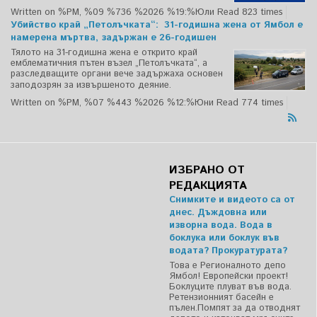
Written on %PM, %09 %736 %2026 %19:%Юли
Read 823 times
Убийство край „Петолъчката“: 31-годишна жена от Ямбол е
намерена мъртва, задържан е 26-годишен
Тялото на 31-годишна жена е открито край
емблематичния пътен възел „Петолъчката“, а
разследващите органи вече задържаха основен
заподозрян за извършеното деяние.
Written on %PM, %07 %443 %2026 %12:%Юни
Read 774 times
ИЗБРАНО ОТ
РЕДАКЦИЯТА
Снимките и видеото са от
днес. Дъждовна или
изворна вода. Вода в
боклука или боклук във
водата? Прокуратурата?
Това е Регионалното депо
Ямбол! Европейски проект!
Боклуците плуват във вода.
Ретензионният басейн е
пълен.Помпят за да отводнят