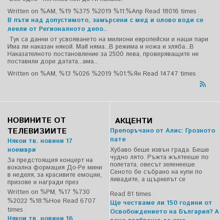
Written on %AM, %19 %375 %2019 %11:%Апр
Read 18016 times
В пъти над допустимото, замърсени с мед и олово води се
леели от Регионалното депо..
Тук са данни от усвояването на милиони европейски и наши пари
Има ли наказан някой. Май няма...В режима и ножа и хляба...В
Наказателното постановление за 2500 лева, проверяващите не
поставили дори датата...ама...
Written on %AM, %13 %026 %2019 %01:%Ян
Read 14747 times
НОВИНИТЕ ОТ
АКЦЕНТИ
ТЕЛЕВИЗИИТЕ
Препоръчано от Алис: Грозното
пате
Някои тв. новини 17
ноември
Хубаво беше извън града. Беше
чудно лято. Ръжта жълтееше по
За предстоящия концерт на
полетата, овесът зеленееше.
вокална формация До-Ре мини
Сеното бе събрано на купи по
в неделя, за красивите емоции,
ливадите, а щъркелът се
призове и награди през
Written on %PM, %17 %730
Read 81 times
%2022 %18:%Ное
Read 6707
Ще честваме ли 150 години от
times
Освобождението на България? А
Някои тв. новини 16