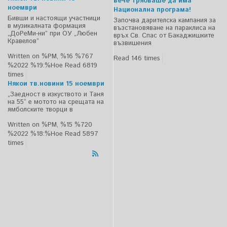
вече трябваше да има
ноември
Национална програма!
Бивши и настоящи участници
Започва дарителска кампания за
в музикалната формация
възстановяване на параклиса на
„ДоРеМи-ни” при ОУ „Любен
връх Св. Спас от Бакаджишките
Кравелов”
възвишения
Written on %PM, %16 %767
Read 146 times
%2022 %19:%Ное
Read 6819
times
Някои тв.новини 15 ноември
„Заедност в изкуството и Таня
на 55“ е мотото на срещата на
ямболските творци в
Written on %PM, %15 %720
%2022 %18:%Ное
Read 5897
times