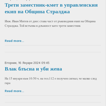
Трети заместник-кмет в управленския
екип на Община Стралджа
Инж. Иван Митев от днес става част от ръководния екип на Община
Стралджа. Той встъпва в длъжност като трети заместник
Read more...
Вторник, 16 Януари 2024 09:45
Влак блъсна и уби жена
На 15 януари към 10:50 ч. на тел.112 е получен сигнал, че малко след
гара
Read more...