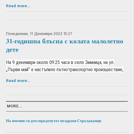
Read more...
Понеделник, 11 Декември 2023 15:27
31-годишна блъсна с колата малолетно
дете
На 9 декември около 09:25 часа в село Зимница, на ул.
„Първи май“ е настъпило пътнотранспортно произшествие,
Read more...
MORE...
На имения си ден евродепутат поздрави Стралджанци