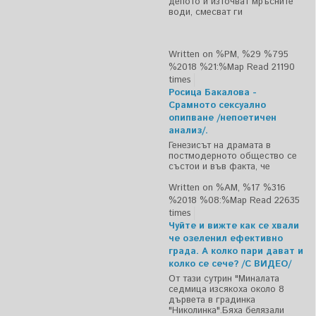
депото и източват мръсните
води, смесват ги
Written on %PM, %29 %795
%2018 %21:%Мар
Read 21190
times
Росица Бакалова -
Срамното сексуално
опипване /непоетичен
анализ/.
Генезисът на драмата в
постмодерното общество се
състои и във факта, че
Written on %AM, %17 %316
%2018 %08:%Мар
Read 22635
times
Чуйте и вижте как се хвали
че озеленил ефективно
града. А колко пари дават и
колко се сече? /С ВИДЕО/
От тази сутрин "Миналата
седмица изсякоха около 8
дървета в градинка
"Николинка".Бяха белязали