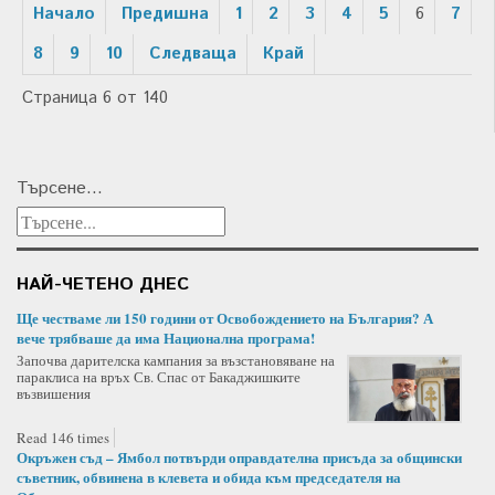
Начало
Предишна
1
2
3
4
5
6
7
8
9
10
Следваща
Край
Страница 6 от 140
Търсене...
НАЙ-ЧЕТЕНО ДНЕС
Ще честваме ли 150 години от Освобождението на България? А
вече трябваше да има Национална програма!
Започва дарителска кампания за възстановяване на
параклиса на връх Св. Спас от Бакаджишките
възвишения
Read 146 times
Окръжен съд – Ямбол потвърди оправдателна присъда за общински
съветник, обвинена в клевета и обида към председателя на