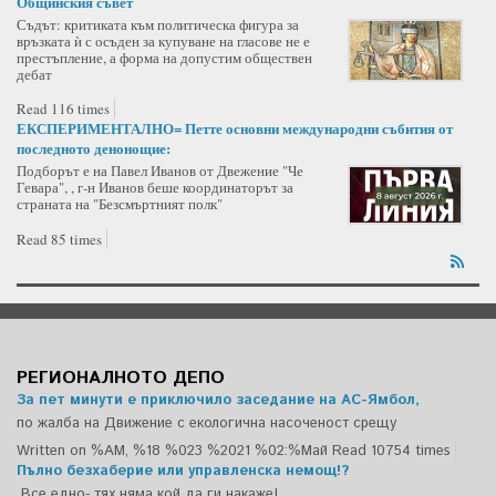
Общинския съвет
Съдът: критиката към политическа фигура за
връзката ѝ с осъден за купуване на гласове не е
престъпление, а форма на допустим обществен
дебат
Read 116 times
ЕКСПЕРИМЕНТАЛНО= Петте основни международни събития от
последното денонощие:
Подборът е на Павел Иванов от Двежение "Че
Гевара", , г-н Иванов беше координаторът за
страната на "Безсмъртният полк"
Read 85 times
РЕГИОНАЛНОТО ДЕПО
За пет минути е приключило заседание на АС-Ямбол,
по жалба на Движение с екологична насоченост срещу
Written on %AM, %18 %023 %2021 %02:%Май
Read 10754 times
Пълно безхаберие или управленска немощ!?
Все едно- тях няма кой да ги накаже!