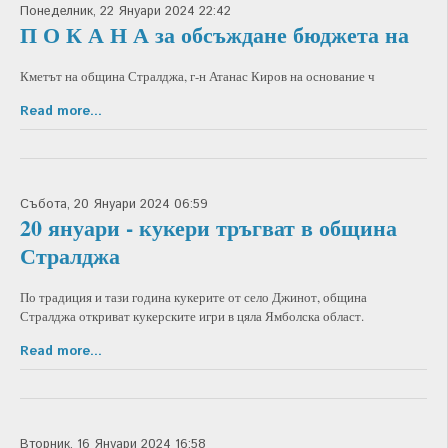
Понеделник, 22 Януари 2024 22:42
П О К А Н А за обсъждане бюджета на
Кметът на община Стралджа, г-н Атанас Киров на основание ч
Read more...
Събота, 20 Януари 2024 06:59
20 януари - кукери тръгват в община
Стралджа
По традиция и тази година кукерите от село Джинот, община
Стралджа откриват кукерските игри в цяла Ямболска област.
Read more...
Вторник, 16 Януари 2024 16:58