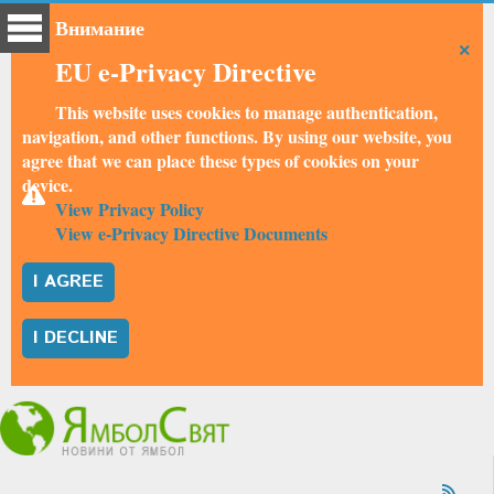
Внимание
×
EU e-Privacy Directive
This website uses cookies to manage authentication,
navigation, and other functions. By using our website, you
agree that we can place these types of cookies on your
device.
View Privacy Policy
View e-Privacy Directive Documents
I AGREE
I DECLINE