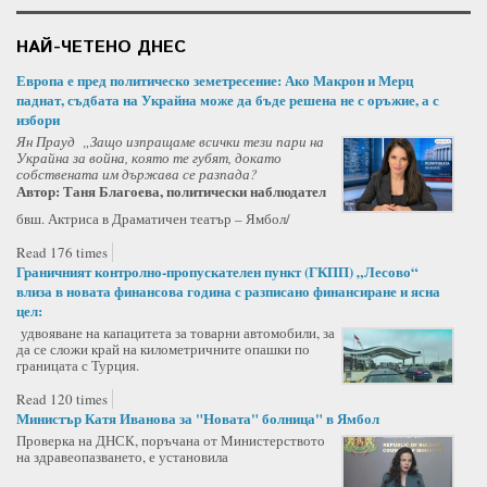
НАЙ-ЧЕТЕНО ДНЕС
Европа е пред политическо земетресение: Ако Макрон и Мерц
паднат, съдбата на Украйна може да бъде решена не с оръжие, а с
избори
Ян Прауд „Защо изпращаме всички тези пари на
Украйна за война, която те губят, докато
собствената им държава се разпада?
Автор: Таня Благоева, политически наблюдател
бвш. Актриса в Драматичен театър – Ямбол/
Read 176 times
Граничният контролно-пропускателен пункт (ГКПП) „Лесово“
влиза в новата финансова година с разписано финансиране и ясна
цел:
удвояване на капацитета за товарни автомобили, за
да се сложи край на километричните опашки по
границата с Турция.
Read 120 times
Министър Катя Иванова за "Новата" болница" в Ямбол
Проверка на ДНСК, поръчана от Министерството
на здравеопазването, е установила