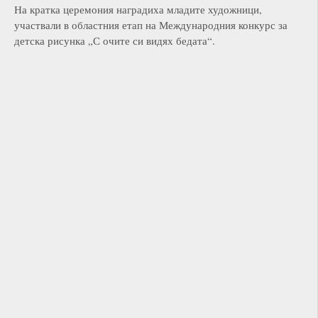
На кратка церемония наградиха младите художници,
участвали в областния етап на Международния конкурс за
детска рисунка „С очите си видях бедата“.