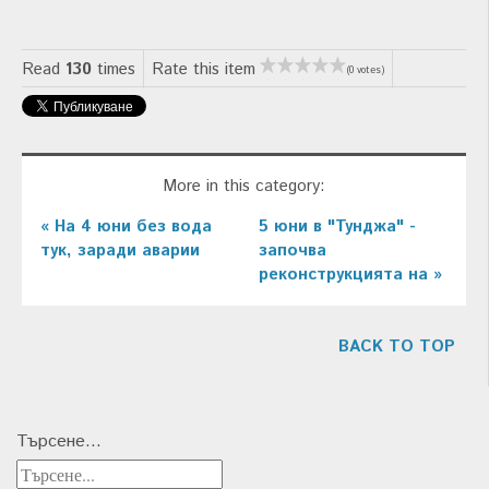
Read
130
times
Rate this item
(0 votes)
More in this category:
« На 4 юни без вода
5 юни в "Тунджа" -
тук, заради аварии
започва
реконструкцията на »
BACK TO TOP
Търсене...