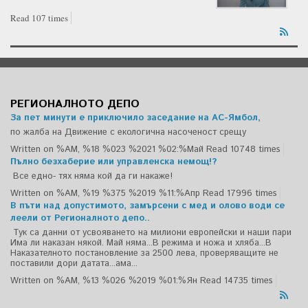
Read 107 times
РЕГИОНАЛНОТО ДЕПО
За пет минути е приключило заседание на АС-Ямбол,
по жалба на Движение с екологична насоченост срещу
Written on %AM, %18 %023 %2021 %02:%Май
Read 10748 times
Пълно безхаберие или управленска немощ!?
Все едно- тях няма кой да ги накаже!
Written on %AM, %19 %375 %2019 %11:%Апр
Read 17996 times
В пъти над допустимото, замърсени с мед и олово води се
леели от Регионалното депо..
Тук са данни от усвояването на милиони европейски и наши пари
Има ли наказан някой. Май няма...В режима и ножа и хляба...В
Наказателното постановление за 2500 лева, проверяващите не
поставили дори датата...ама...
Written on %AM, %13 %026 %2019 %01:%Ян
Read 14735 times