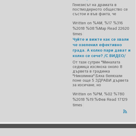
Генезисът на драмата в
постмодерното общество се
състои и във факта, че
Written on %AM, %17 %316
%2018 %08:%Мар
Read 22620
times
Чуйте и вижте как се хвали
че озеленил ефективно
града. А колко пари дават и
колко се сече? /С ВИДЕО/
От тази сутрин "Миналата
седмица изсякоха около 8
дървета в градинка
"Николинка".Бяха белязали
поне още 5 ЗДРАВИ дървета
за изсичане, но
Written on %PM, %02 %780
%2018 %19:%Фев
Read 17129
times