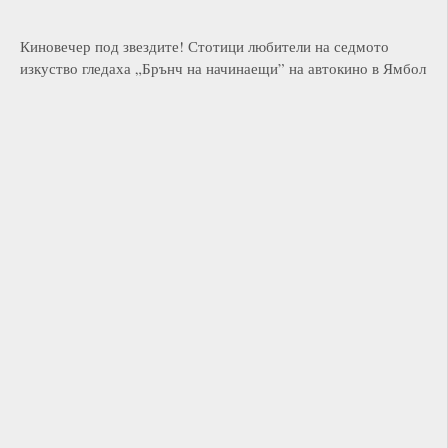
Киновечер под звездите! Стотици любители на седмото
изкуство гледаха „Брънч на начинаещи” на автокино в Ямбол