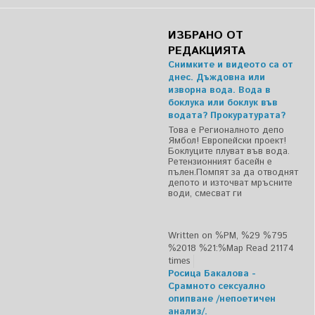
ИЗБРАНО ОТ
РЕДАКЦИЯТА
Снимките и видеото са от
днес. Дъждовна или
изворна вода. Вода в
боклука или боклук във
водата? Прокуратурата?
Това е Регионалното депо
Ямбол! Европейски проект!
Боклуците плуват във вода.
Ретензионният басейн е
пълен.Помпят за да отводнят
депото и източват мръсните
води, смесват ги
Written on %PM, %29 %795
%2018 %21:%Мар
Read 21174
times
Росица Бакалова -
Срамното сексуално
опипване /непоетичен
анализ/.