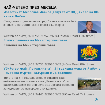
НАЙ-ЧЕТЕНО ПРЕЗ МЕСЕЦА
Известният Мирослав Иванов депутат от ПП, , лидер на ПП-
тата в Ямбол
Скандалът с „незаконния град“ е невъзможен без
знанието на общинската власт във Варна
Written on %PM, %30 %562 %2026 %15:%Май
Read 1336 times
Всички решения на Министерския съвет
Решения на Министерския съвет
Written on %PM, %09 %736 %2026 %19:%Юли
Read 804 times
Убийство край „Петолъчката“: 31-годишна жена от Ямбол е
намерена мъртва, задържан е 26-годишен
Тялото на 31-годишна жена е открито край
емблематичния пътен възел „Петолъчката“, а
разследващите органи вече задържаха основен
заподозрян за извършеното деяние.
Written on %PM, %07 %443 %2026 %12:%Юни
Read 747 times