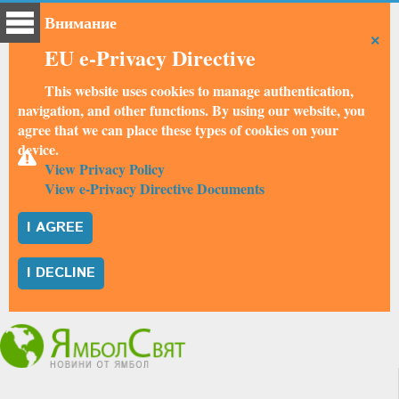
Внимание
×
EU e-Privacy Directive
This website uses cookies to manage authentication,
navigation, and other functions. By using our website, you
agree that we can place these types of cookies on your
device.
View Privacy Policy
View e-Privacy Directive Documents
I AGREE
I DECLINE