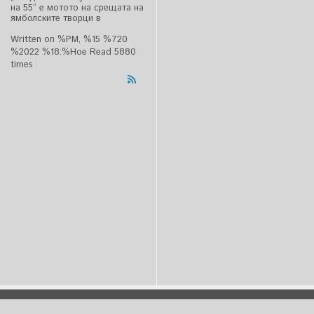
на 55“ е мотото на срещата на
ямболските творци в
Written on %PM, %15 %720
%2022 %18:%Ное
Read 5880
times