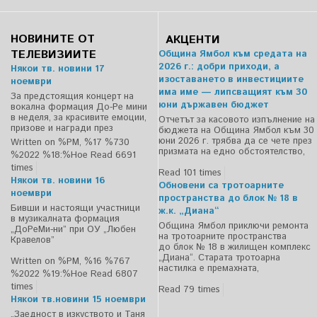
НОВИНИТЕ ОТ
АКЦЕНТИ
ТЕЛЕВИЗИИТЕ
Община Ямбол към средата на
2026 г.: добри приходи, а
Някои тв. новини 17
изоставането в инвестициите
ноември
има име — липсващият към 30
За предстоящия концерт на
юни държавен бюджет
вокална формация До-Ре мини
в неделя, за красивите емоции,
Отчетът за касовото изпълнение на
призове и награди през
бюджета на Община Ямбол към 30
юни 2026 г. трябва да се чете през
Written on %PM, %17 %730
призмата на едно обстоятелство,
%2022 %18:%Ное
Read 6691
times
Read 101 times
Някои тв. новини 16
Обновени са тротоарните
ноември
пространства до блок № 18 в
Бивши и настоящи участници
ж.к. „Диана“
в музикалната формация
Община Ямбол приключи ремонта
„ДоРеМи-ни” при ОУ „Любен
на тротоарните пространства
Кравелов”
до блок № 18 в жилищен комплекс
„Диана“. Старата тротоарна
Written on %PM, %16 %767
настилка е премахната,
%2022 %19:%Ное
Read 6807
times
Read 79 times
Някои тв.новини 15 ноември
„Заедност в изкуството и Таня