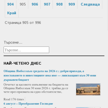
904
905
906
907
908
909
Следваща
Край
Страница 905 от 996
Търсене...
НАЙ-ЧЕТЕНО ДНЕС
Община Ямбол към средата на 2026 г.: добри приходи, а
изоставането в инвестициите има име — липсващият към 30 юни
държавен бюджет
Отчетът за касовото изпълнение на бюджета на
Община Ямбол към 30 юни 2026 г. трябва да се
чете през призмата на едно обстоятелство,
Read 176 times
6 август – Преображение Господне