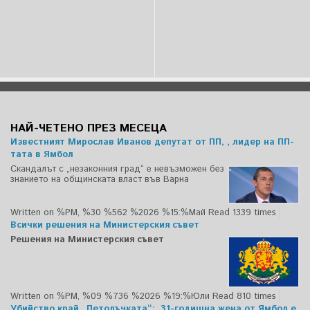
НАЙ-ЧЕТЕНО ПРЕЗ МЕСЕЦА
Известният Мирослав Иванов депутат от ПП, , лидер на ПП-
тата в Ямбол
Скандалът с „незаконния град“ е невъзможен без
знанието на общинската власт във Варна
Written on %PM, %30 %562 %2026 %15:%Май
Read 1339 times
Всички решения на Министерския съвет
Решения на Министерския съвет
Written on %PM, %09 %736 %2026 %19:%Юли
Read 810 times
Убийство край „Петолъчката“: 31-годишна жена от Ямбол е