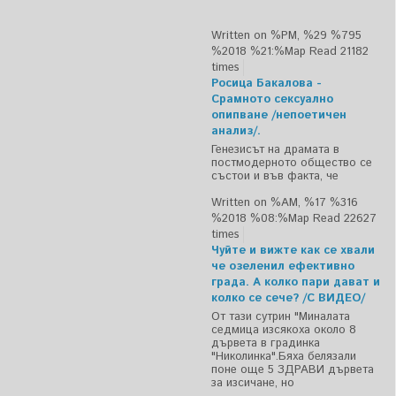
Written on %PM, %29 %795
%2018 %21:%Мар
Read 21182
times
Росица Бакалова -
Срамното сексуално
опипване /непоетичен
анализ/.
Генезисът на драмата в
постмодерното общество се
състои и във факта, че
Written on %AM, %17 %316
%2018 %08:%Мар
Read 22627
times
Чуйте и вижте как се хвали
че озеленил ефективно
града. А колко пари дават и
колко се сече? /С ВИДЕО/
От тази сутрин "Миналата
седмица изсякоха около 8
дървета в градинка
"Николинка".Бяха белязали
поне още 5 ЗДРАВИ дървета
за изсичане, но