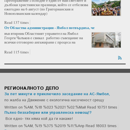
Преображение Господне е един от най-светлите и
дълбоки християнски празници, който се отбелязва
ежегодно на 6 август (по Григорианския и
Новоюлианския календар)
Read 137 times
От Областна администрация - Ямбол потвърдиха, че
във втирник Областният управител на Ямбол
Георги Чалъков е свикал работно съвещание на
всички отговорно ангажирани с процеса на
Read 115 times
РЕГИОНАЛНОТО ДЕПО
За пет минути е приключило заседание на АС-Ямбол,
по жалба на Движение с екологична насоченост срещу
Written on %AM, %18 %023 %2021 %02:%Май
Read 10751 times
Пълно безхаберие или управленска немощ!?
Все едно- тях няма кой да ги накаже!
Written on %AM, %19 %375 %2019 %11:%Апр
Read 18003 times