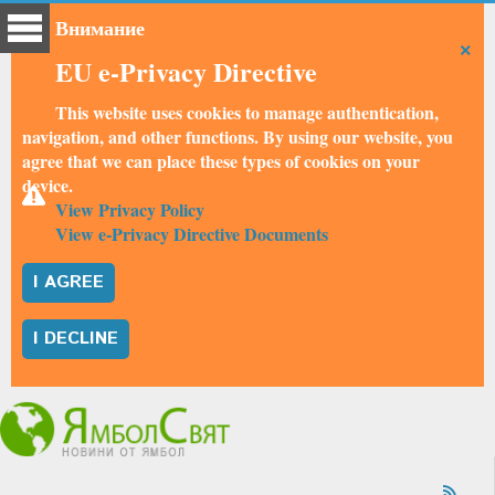
Внимание
×
EU e-Privacy Directive
This website uses cookies to manage authentication,
navigation, and other functions. By using our website, you
agree that we can place these types of cookies on your
device.
View Privacy Policy
View e-Privacy Directive Documents
I AGREE
I DECLINE