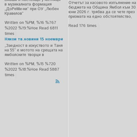
Отчетът за касовото изпълнение на
в музикалната формация
бюджета на Община Ямбол към 30
„ДоРеМи-ни” при ОУ „Любен
юни 2026 г. трябва да се чете през
Кравелов”
призмата на едно обстоятелство,
Written on %PM, %16 %767
Read 176 times
%2022 %19:%Ное
Read 6811
times
Някои тв.новини 15 ноември
„Заедност в изкуството и Таня
на 55“ е мотото на срещата на
ямболските творци в
Written on %PM, %15 %720
%2022 %18:%Ное
Read 5887
times