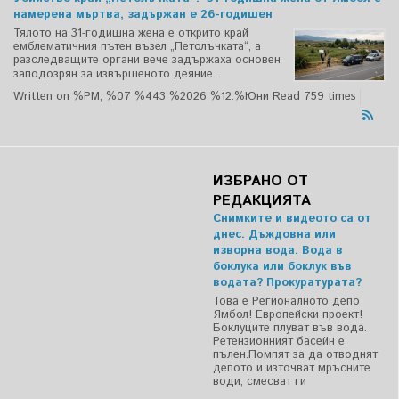
намерена мъртва, задържан е 26-годишен
Тялото на 31-годишна жена е открито край
емблематичния пътен възел „Петолъчката“, а
разследващите органи вече задържаха основен
заподозрян за извършеното деяние.
Written on %PM, %07 %443 %2026 %12:%Юни
Read 759 times
ИЗБРАНО ОТ
РЕДАКЦИЯТА
Снимките и видеото са от
днес. Дъждовна или
изворна вода. Вода в
боклука или боклук във
водата? Прокуратурата?
Това е Регионалното депо
Ямбол! Европейски проект!
Боклуците плуват във вода.
Ретензионният басейн е
пълен.Помпят за да отводнят
депото и източват мръсните
води, смесват ги