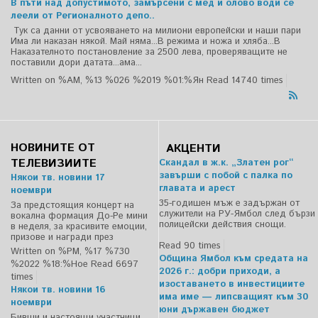
В пъти над допустимото, замърсени с мед и олово води се
леели от Регионалното депо..
Тук са данни от усвояването на милиони европейски и наши пари
Има ли наказан някой. Май няма...В режима и ножа и хляба...В
Наказателното постановление за 2500 лева, проверяващите не
поставили дори датата...ама...
Written on %AM, %13 %026 %2019 %01:%Ян
Read 14740 times
НОВИНИТЕ ОТ
АКЦЕНТИ
ТЕЛЕВИЗИИТЕ
Скандал в ж.к. „Златен рог“
завърши с побой с палка по
Някои тв. новини 17
главата и арест
ноември
35-годишен мъж е задържан от
За предстоящия концерт на
служители на РУ-Ямбол след бързи
вокална формация До-Ре мини
полицейски действия снощи.
в неделя, за красивите емоции,
призове и награди през
Read 90 times
Written on %PM, %17 %730
Община Ямбол към средата на
%2022 %18:%Ное
Read 6697
2026 г.: добри приходи, а
times
изоставането в инвестициите
Някои тв. новини 16
има име — липсващият към 30
ноември
юни държавен бюджет
Бивши и настоящи участници