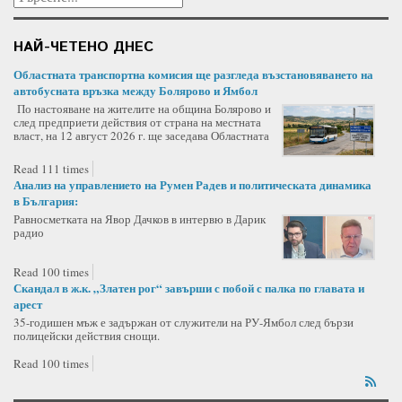
НАЙ-ЧЕТЕНО ДНЕС
Областната транспортна комисия ще разгледа възстановяването на
автобусната връзка между Болярово и Ямбол
По настояване на жителите на община Болярово и
след предприети действия от страна на местната
власт, на 12 август 2026 г. ще заседава Областната
Read 111 times
Анализ на управлението на Румен Радев и политическата динамика
в България:
Равносметката на Явор Дачков в интервю в Дарик
радио
Read 100 times
Скандал в ж.к. „Златен рог“ завърши с побой с палка по главата и
арест
35-годишен мъж е задържан от служители на РУ-Ямбол след бързи
полицейски действия снощи.
Read 100 times