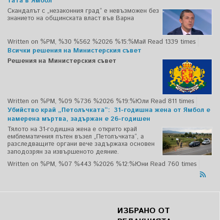
тата в Ямбол
Скандалът с „незаконния град“ е невъзможен без
знанието на общинската власт във Варна
Written on %PM, %30 %562 %2026 %15:%Май
Read 1339 times
Всички решения на Министерския съвет
Решения на Министерския съвет
Written on %PM, %09 %736 %2026 %19:%Юли
Read 811 times
Убийство край „Петолъчката“: 31-годишна жена от Ямбол е
намерена мъртва, задържан е 26-годишен
Тялото на 31-годишна жена е открито край
емблематичния пътен възел „Петолъчката“, а
разследващите органи вече задържаха основен
заподозрян за извършеното деяние.
Written on %PM, %07 %443 %2026 %12:%Юни
Read 760 times
ИЗБРАНО ОТ