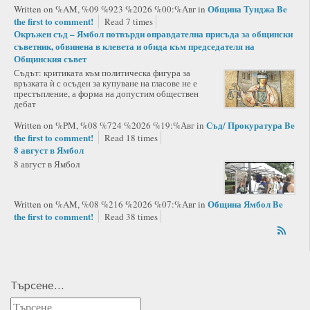
Община Тунджа
Be
Written on %AM, %09 %923 %2026 %00:%Авг
in
the first to comment!
Read 7 times
Окръжен съд – Ямбол потвърди оправдателна присъда за общински
съветник, обвинена в клевета и обида към председателя на
Общинския съвет
Съдът: критиката към политическа фигура за
връзката ѝ с осъден за купуване на гласове не е
престъпление, а форма на допустим обществен
дебат
Съд/ Прокуратура
Be
Written on %PM, %08 %724 %2026 %19:%Авг
in
the first to comment!
Read 18 times
8 август в Ямбол
8 август в Ямбол
Община Ямбол
Be
Written on %AM, %08 %216 %2026 %07:%Авг
in
the first to comment!
Read 38 times
Търсене...