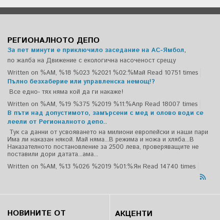
РЕГИОНАЛНОТО ДЕПО
За пет минути е приключило заседание на АС-Ямбол,
по жалба на Движение с екологична насоченост срещу
Written on %AM, %18 %023 %2021 %02:%Май
Read 10751 times
Пълно безхаберие или управленска немощ!?
Все едно- тях няма кой да ги накаже!
Written on %AM, %19 %375 %2019 %11:%Апр
Read 18007 times
В пъти над допустимото, замърсени с мед и олово води се
леели от Регионалното депо..
Тук са данни от усвояването на милиони европейски и наши пари
Има ли наказан някой. Май няма...В режима и ножа и хляба...В
Наказателното постановление за 2500 лева, проверяващите не
поставили дори датата...ама...
Written on %AM, %13 %026 %2019 %01:%Ян
Read 14740 times
НОВИНИТЕ ОТ
АКЦЕНТИ