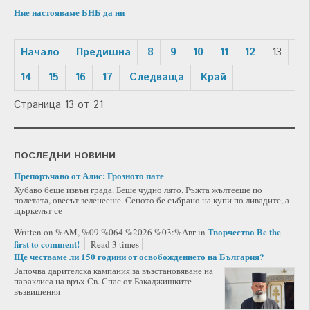
Ние настояваме БНБ да ни
Начало
Предишна
8
9
10
11
12
13
14
15
16
17
Следваща
Край
Страница 13 от 21
ПОСЛЕДНИ НОВИНИ
Препоръчано от Алис: Грозното пате
Хубаво беше извън града. Беше чудно лято. Ръжта жълтееше по
полетата, овесът зеленееше. Сеното бе събрано на купи по ливадите, а
щъркелът се
Творчество
Be the
Written on %AM, %09 %064 %2026 %03:%Авг
in
first to comment!
Read 3 times
Ще честваме ли 150 години от освобождението на България?
Започва дарителска кампания за възстановяване на
параклиса на връх Св. Спас от Бакаджишките
възвишения