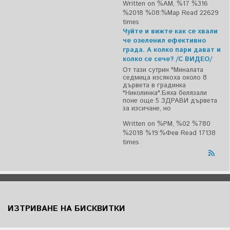
Written on %AM, %17 %316
%2018 %08:%Мар
Read 22629
times
Чуйте и вижте как се хвали
че озеленил ефективно
града. А колко пари дават и
колко се сече? /С ВИДЕО/
От тази сутрин "Миналата
седмица изсякоха около 8
дървета в градинка
"Николинка".Бяха белязали
поне още 5 ЗДРАВИ дървета
за изсичане, но
Written on %PM, %02 %780
%2018 %19:%Фев
Read 17138
times
ИЗТРИВАНЕ НА БИСКВИТКИ