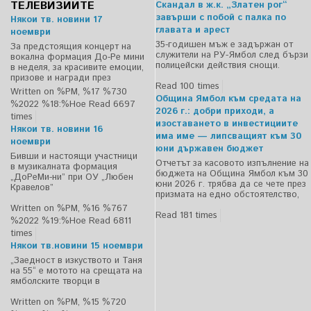
ТЕЛЕВИЗИИТЕ
Скандал в ж.к. „Златен рог“
завърши с побой с палка по
Някои тв. новини 17
главата и арест
ноември
35-годишен мъж е задържан от
За предстоящия концерт на
служители на РУ-Ямбол след бързи
вокална формация До-Ре мини
полицейски действия снощи.
в неделя, за красивите емоции,
призове и награди през
Read 100 times
Written on %PM, %17 %730
Община Ямбол към средата на
%2022 %18:%Ное
Read 6697
2026 г.: добри приходи, а
times
изоставането в инвестициите
Някои тв. новини 16
има име — липсващият към 30
ноември
юни държавен бюджет
Бивши и настоящи участници
Отчетът за касовото изпълнение на
в музикалната формация
бюджета на Община Ямбол към 30
„ДоРеМи-ни” при ОУ „Любен
юни 2026 г. трябва да се чете през
Кравелов”
призмата на едно обстоятелство,
Written on %PM, %16 %767
Read 181 times
%2022 %19:%Ное
Read 6811
times
Някои тв.новини 15 ноември
„Заедност в изкуството и Таня
на 55“ е мотото на срещата на
ямболските творци в
Written on %PM, %15 %720