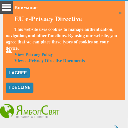
Внимание
×
EU e-Privacy Directive
This website uses cookies to manage authentication,
navigation, and other functions. By using our website, you
agree that we can place these types of cookies on your
device.
View Privacy Policy
View e-Privacy Directive Documents
I AGREE
I DECLINE