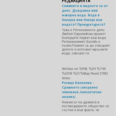
РЕДАКЦИЯТА
Снимките и видеото са от
днес. Дъждовна или
изворна вода. Вода в
боклука или боклук във
водата? Прокуратурата?
Това е Регионалното депо
Ямбол! Европейски проект!
Боклуците плуват във вода.
Ретензионният басейн е
пълен.Помпят за да отводнят
депото и източват мръсните
води, смесват ги
Written on %PM, %29 %795
%2018 %21:%Мар
Read 21182
times
Росица Бакалова -
Срамното сексуално
опипване /непоетичен
анализ/.
Генезисът на драмата в
постмодерното общество се
състои и във факта, че