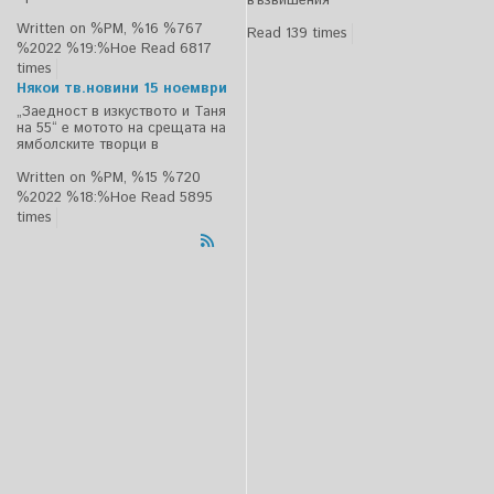
възвишения
Written on %PM, %16 %767
Read 139 times
%2022 %19:%Ное
Read 6817
times
Някои тв.новини 15 ноември
„Заедност в изкуството и Таня
на 55“ е мотото на срещата на
ямболските творци в
Written on %PM, %15 %720
%2022 %18:%Ное
Read 5895
times