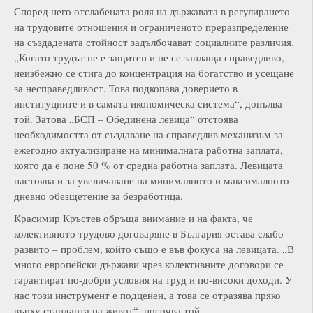
Според него отслабената роля на държавата в регулирането
на трудовите отношения и ограниченото преразпределение
на създадената стойност задълбочават социалните различия.
„Когато трудът не е защитен и не се заплаща справедливо,
неизбежно се стига до концентрация на богатство и усещане
за несправедливост. Това подкопава доверието в
институциите и в самата икономическа система“, допълва
той. Затова „БСП – Обединена левица“ отстоява
необходимостта от създаване на справедлив механизъм за
ежегодно актуализиране на минималната работна заплата,
която да е поне 50 % от средна работна заплата. Левицата
настоява и за увеличаване на минималното и максималното
дневно обезщетение за безработица.
Красимир Кръстев обръща внимание и на факта, че
колективното трудово договаряне в България остава слабо
развито – проблем, който също е във фокуса на левицата. „В
много европейски държави чрез колективните договори се
гарантират по-добри условия на труд и по-високи доходи. У
нас този инструмент е подценен, а това се отразява пряко
върху стандарта на живот“, посочва той.