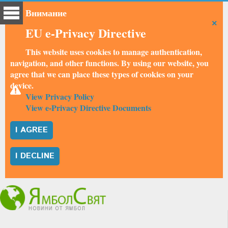
Внимание
×
EU e-Privacy Directive
This website uses cookies to manage authentication,
navigation, and other functions. By using our website, you
agree that we can place these types of cookies on your
device.
View Privacy Policy
View e-Privacy Directive Documents
I AGREE
I DECLINE