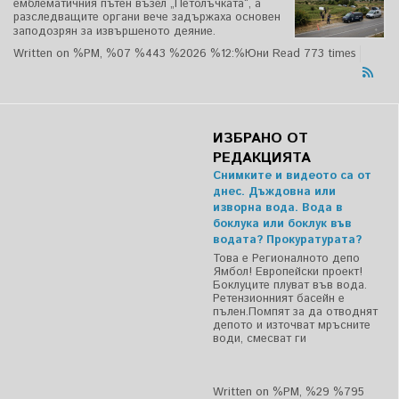
емблематичния пътен възел „Петолъчката“, а
разследващите органи вече задържаха основен
заподозрян за извършеното деяние.
Written on %PM, %07 %443 %2026 %12:%Юни
Read 773 times
ИЗБРАНО ОТ
РЕДАКЦИЯТА
Снимките и видеото са от
днес. Дъждовна или
изворна вода. Вода в
боклука или боклук във
водата? Прокуратурата?
Това е Регионалното депо
Ямбол! Европейски проект!
Боклуците плуват във вода.
Ретензионният басейн е
пълен.Помпят за да отводнят
депото и източват мръсните
води, смесват ги
Written on %PM, %29 %795