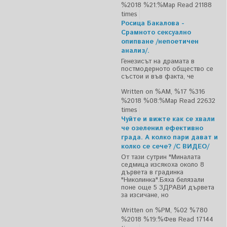
%2018 %21:%Мар
Read 21188
times
Росица Бакалова -
Срамното сексуално
опипване /непоетичен
анализ/.
Генезисът на драмата в
постмодерното общество се
състои и във факта, че
Written on %AM, %17 %316
%2018 %08:%Мар
Read 22632
times
Чуйте и вижте как се хвали
че озеленил ефективно
града. А колко пари дават и
колко се сече? /С ВИДЕО/
От тази сутрин "Миналата
седмица изсякоха около 8
дървета в градинка
"Николинка".Бяха белязали
поне още 5 ЗДРАВИ дървета
за изсичане, но
Written on %PM, %02 %780
%2018 %19:%Фев
Read 17144