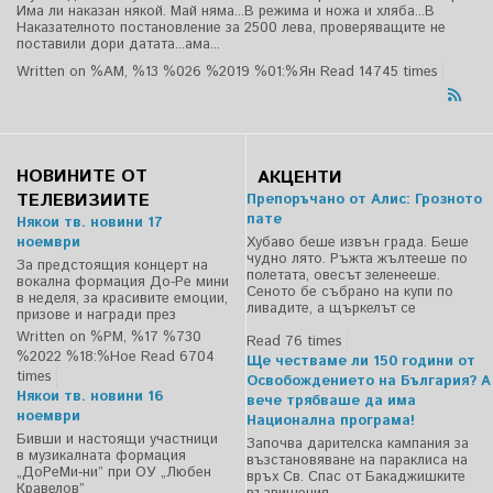
Има ли наказан някой. Май няма...В режима и ножа и хляба...В
Наказателното постановление за 2500 лева, проверяващите не
поставили дори датата...ама...
Written on %AM, %13 %026 %2019 %01:%Ян
Read 14745 times
НОВИНИТЕ ОТ
АКЦЕНТИ
ТЕЛЕВИЗИИТЕ
Препоръчано от Алис: Грозното
пате
Някои тв. новини 17
ноември
Хубаво беше извън града. Беше
чудно лято. Ръжта жълтееше по
За предстоящия концерт на
полетата, овесът зеленееше.
вокална формация До-Ре мини
Сеното бе събрано на купи по
в неделя, за красивите емоции,
ливадите, а щъркелът се
призове и награди през
Written on %PM, %17 %730
Read 76 times
%2022 %18:%Ное
Read 6704
Ще честваме ли 150 години от
times
Освобождението на България? А
Някои тв. новини 16
вече трябваше да има
ноември
Национална програма!
Бивши и настоящи участници
Започва дарителска кампания за
в музикалната формация
възстановяване на параклиса на
„ДоРеМи-ни” при ОУ „Любен
връх Св. Спас от Бакаджишките
Кравелов”