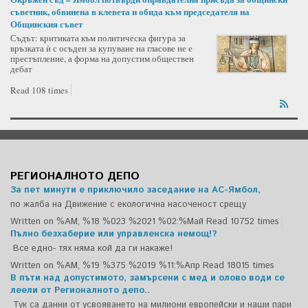
съветник, обвинена в клевета и обида към председателя на
Общинския съвет
Съдът: критиката към политическа фигура за
връзката ѝ с осъден за купуване на гласове не е
престъпление, а форма на допустим обществен
дебат
Read 108 times
РЕГИОНАЛНОТО ДЕПО
За пет минути е приключило заседание на АС-Ямбол,
по жалба на Движение с екологична насоченост срещу
Written on %AM, %18 %023 %2021 %02:%Май
Read 10752 times
Пълно безхаберие или управленска немощ!?
Все едно- тях няма кой да ги накаже!
Written on %AM, %19 %375 %2019 %11:%Апр
Read 18015 times
В пъти над допустимото, замърсени с мед и олово води се
леели от Регионалното депо..
Тук са данни от усвояването на милиони европейски и наши пари