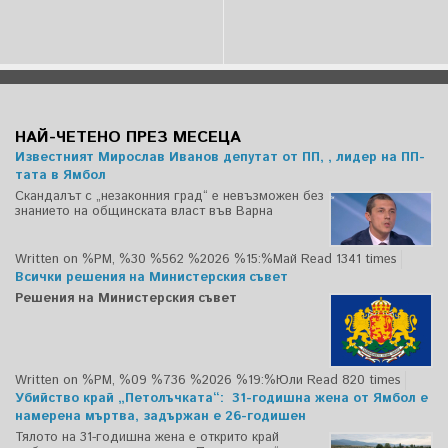
НАЙ-ЧЕТЕНО ПРЕЗ МЕСЕЦА
Известният Мирослав Иванов депутат от ПП, , лидер на ПП-
тата в Ямбол
Скандалът с „незаконния град“ е невъзможен без
знанието на общинската власт във Варна
Written on %PM, %30 %562 %2026 %15:%Май
Read 1341 times
Всички решения на Министерския съвет
Решения на Министерския съвет
Written on %PM, %09 %736 %2026 %19:%Юли
Read 820 times
Убийство край „Петолъчката“: 31-годишна жена от Ямбол е
намерена мъртва, задържан е 26-годишен
Тялото на 31-годишна жена е открито край