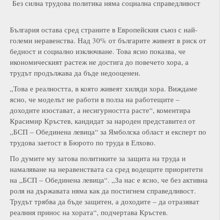
Без силна трудова политика няма социална справедливост
България остава сред страните в Европейския съюз с най-
големи неравенства. Над 30% от българите живеят в риск от
бедност и социално изключване. Това ясно показва, че
икономическият растеж не достига до повечето хора, а
трудът продължава да бъде недооценен.
„Това е реалността, в която живеят хиляди хора. Виждаме
ясно, че моделът не работи в полза на работещите –
доходите изостават, а несигурността расте“, коментира
Красимир Кръстев, кандидат за народен представител от
„БСП – Обединена левица“ за Ямболска област и експерт по
трудова заетост в Бюрото по труда в Елхово.
По думите му затова политиките за защита на труда и
намаляване на неравенствата са сред водещите приоритети
на „БСП – Обединена левица“. „За нас е ясно, че без активна
роля на държавата няма как да постигнем справедливост.
Трудът трябва да бъде защитен, а доходите – да отразяват
реалния принос на хората“, подчертава Кръстев.