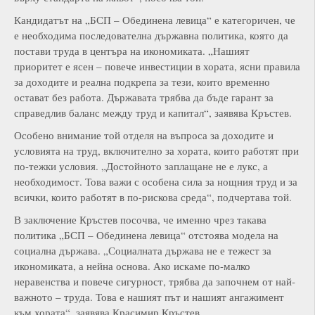
Кандидатът на „БСП – Обединена левица“ е категоричен, че
е необходима последователна държавна политика, която да
постави труда в центъра на икономиката. „Нашият
приоритет е ясен – повече инвестиции в хората, ясни правила
за доходите и реална подкрепа за тези, които временно
остават без работа. Държавата трябва да бъде гарант за
справедлив баланс между труд и капитал“, заявява Кръстев.
Особено внимание той отделя на въпроса за доходите и
условията на труд, включително за хората, които работят при
по-тежки условия. „Достойното заплащане не е лукс, а
необходимост. Това важи с особена сила за нощния труд и за
всички, които работят в по-рискова среда“, подчертава той.
В заключение Кръстев посочва, че именно чрез такава
политика „БСП – Обединена левица“ отстоява модела на
социална държава. „Социалната държава не е тежест за
икономиката, а нейна основа. Ако искаме по-малко
неравенства и повече сигурност, трябва да започнем от най-
важното – труда. Това е нашият път и нашият ангажимент
към хората“, заявява Красимир Кръстев.