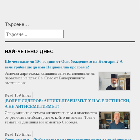
Търсене...
НАЙ-ЧЕТЕНО ДНЕС
Ще честваме ли 150 години от Освобождението на България? А
вече трябваше да има Национална програма!
Започва дарителска кампания за възстановяване на
параклиса на връх Св. Спас от Бакаджишките
възвишения
Read 139 times
(ВОЛЕН СИДЕРОВ: АНТИБЪЛГАРИЗМЪТ У НАС Е ИСТИНСКИ,
А НЕ АНТИСЕМИТИЗМЪТ!
Спекулациите с темата антисемитизъм и опасността
от реалния антибългаризъм, който ни залива. Това е
темата на днешния ми коментар Свобода.
Read 123 times
Окръжен съд – Ямбол потвърди оправдателна присъда за общински