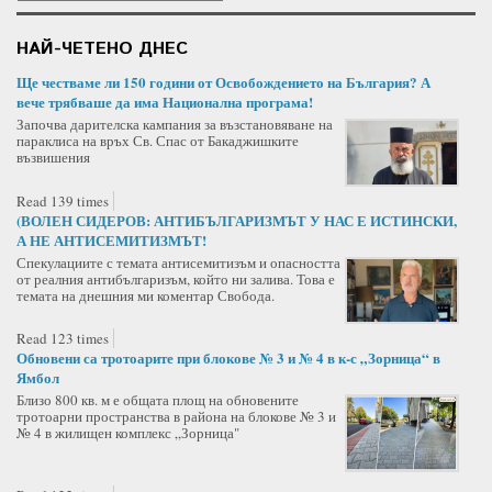
НАЙ-ЧЕТЕНО ДНЕС
Ще честваме ли 150 години от Освобождението на България? А
вече трябваше да има Национална програма!
Започва дарителска кампания за възстановяване на
параклиса на връх Св. Спас от Бакаджишките
възвишения
Read 139 times
(ВОЛЕН СИДЕРОВ: АНТИБЪЛГАРИЗМЪТ У НАС Е ИСТИНСКИ,
А НЕ АНТИСЕМИТИЗМЪТ!
Спекулациите с темата антисемитизъм и опасността
от реалния антибългаризъм, който ни залива. Това е
темата на днешния ми коментар Свобода.
Read 123 times
Обновени са тротоарите при блокове № 3 и № 4 в к-с „Зорница“ в
Ямбол
Близо 800 кв. м е общата площ на обновените
тротоарни пространства в района на блокове № 3 и
№ 4 в жилищен комплекс „Зорница"