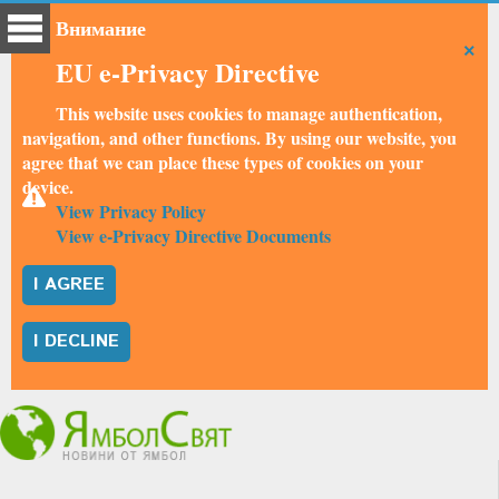
Внимание
×
EU e-Privacy Directive
This website uses cookies to manage authentication,
navigation, and other functions. By using our website, you
agree that we can place these types of cookies on your
device.
View Privacy Policy
View e-Privacy Directive Documents
I AGREE
I DECLINE