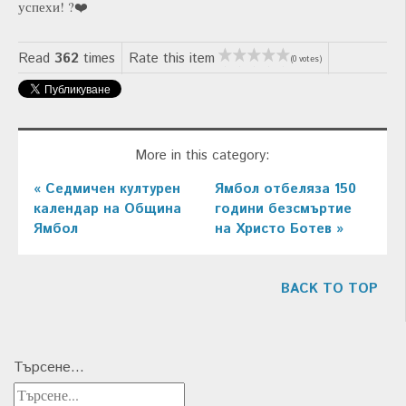
успехи! ?❤️
Read
362
times
Rate this item
(0 votes)
More in this category:
« Седмичен културен
Ямбол отбеляза 150
календар на Община
години безсмъртие
Ямбол
на Христо Ботев »
BACK TO TOP
Търсене...