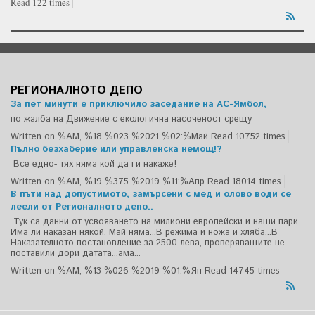
Read 122 times
РЕГИОНАЛНОТО ДЕПО
За пет минути е приключило заседание на АС-Ямбол,
по жалба на Движение с екологична насоченост срещу
Written on %AM, %18 %023 %2021 %02:%Май
Read 10752 times
Пълно безхаберие или управленска немощ!?
Все едно- тях няма кой да ги накаже!
Written on %AM, %19 %375 %2019 %11:%Апр
Read 18014 times
В пъти над допустимото, замърсени с мед и олово води се
леели от Регионалното депо..
Тук са данни от усвояването на милиони европейски и наши пари
Има ли наказан някой. Май няма...В режима и ножа и хляба...В
Наказателното постановление за 2500 лева, проверяващите не
поставили дори датата...ама...
Written on %AM, %13 %026 %2019 %01:%Ян
Read 14745 times