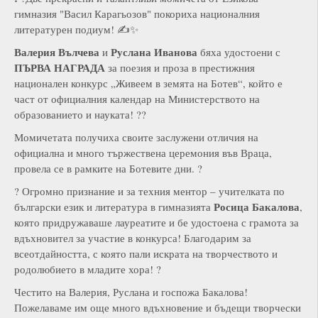
гимназия "Васил Карагьозов" покориха националния
литературен подиум! ✍️✨
Валерия Вълчева
Руслана Иванова
и
бяха удостоени с
ПЪРВА НАГРАДА
за поезия и проза в престижния
национален конкурс „Живеем в земята на Ботев“, който е
част от официалния календар на Министерството на
образованието и науката! ??
Момичетата получиха своите заслужени отличия на
официална и много тържествена церемония във Враца,
провела се в рамките на Ботевите дни. ?
? Огромно признание и за техния ментор – учителката по
Росица Бакалова
български език и литература в гимназията
,
която придружаваше лауреатите и бе удостоена с грамота за
вдъхновител за участие в конкурса! Благодарим за
всеотдайността, с която пали искрата на творчеството и
родолюбието в младите хора! ?
Честито на Валерия, Руслана и госпожа Бакалова!
Пожелаваме им още много вдъхновение и бъдещи творчески