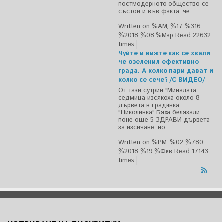
постмодерното общество се
състои и във факта, че
Written on %AM, %17 %316
%2018 %08:%Мар
Read 22632
times
Чуйте и вижте как се хвали
че озеленил ефективно
града. А колко пари дават и
колко се сече? /С ВИДЕО/
От тази сутрин "Миналата
седмица изсякоха около 8
дървета в градинка
"Николинка".Бяха белязали
поне още 5 ЗДРАВИ дървета
за изсичане, но
Written on %PM, %02 %780
%2018 %19:%Фев
Read 17143
times