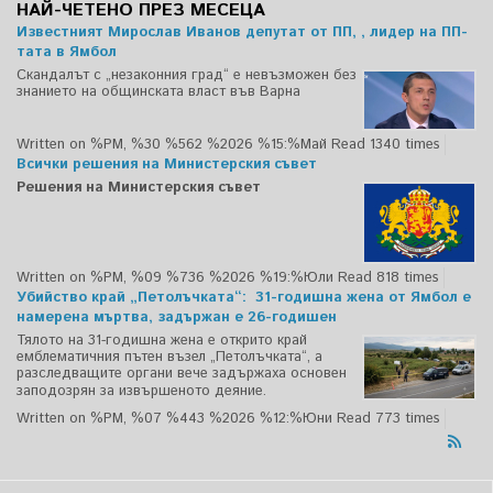
НАЙ-ЧЕТЕНО ПРЕЗ МЕСЕЦА
Известният Мирослав Иванов депутат от ПП, , лидер на ПП-
тата в Ямбол
Скандалът с „незаконния град“ е невъзможен без
знанието на общинската власт във Варна
Written on %PM, %30 %562 %2026 %15:%Май
Read 1340 times
Всички решения на Министерския съвет
Решения на Министерския съвет
Written on %PM, %09 %736 %2026 %19:%Юли
Read 818 times
Убийство край „Петолъчката“: 31-годишна жена от Ямбол е
намерена мъртва, задържан е 26-годишен
Тялото на 31-годишна жена е открито край
емблематичния пътен възел „Петолъчката“, а
разследващите органи вече задържаха основен
заподозрян за извършеното деяние.
Written on %PM, %07 %443 %2026 %12:%Юни
Read 773 times