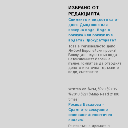
ИЗБРАНО ОТ
РЕДАКЦИЯТА
Снимките и видеото са от
днес. Дъждовна или
изворна вода. Вода в
боклука или боклук във
водата? Прокуратурата?
Това е Регионалното депо
Ямбол! Европейски проект!
Боклуците плуват във вода.
Ретензионният басейн е
пълен.Помпят за да отводнят
депото и източват мръсните
води, смесват ги
Written on %PM, %29 %795
%2018 %21:%Мар
Read 21188
times
Росица Бакалова -
Срамното сексуално
опипване /непоетичен
анализ/.
Генезисът на драмата в