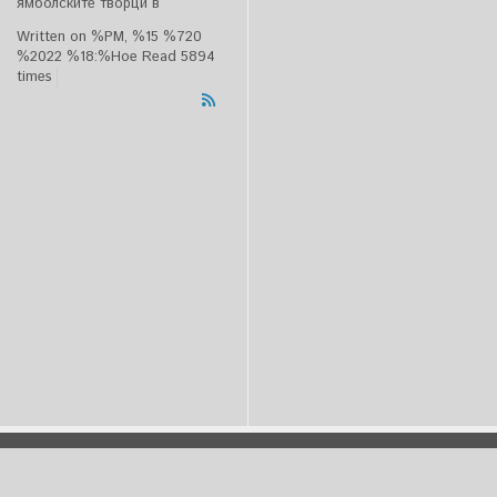
ямболските творци в
Written on %PM, %15 %720
%2022 %18:%Ное
Read 5894
times