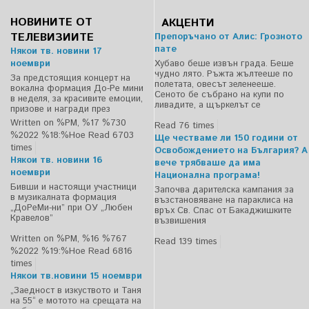
НОВИНИТЕ ОТ
АКЦЕНТИ
ТЕЛЕВИЗИИТЕ
Препоръчано от Алис: Грозното
пате
Някои тв. новини 17
ноември
Хубаво беше извън града. Беше
чудно лято. Ръжта жълтееше по
За предстоящия концерт на
полетата, овесът зеленееше.
вокална формация До-Ре мини
Сеното бе събрано на купи по
в неделя, за красивите емоции,
ливадите, а щъркелът се
призове и награди през
Written on %PM, %17 %730
Read 76 times
%2022 %18:%Ное
Read 6703
Ще честваме ли 150 години от
times
Освобождението на България? А
Някои тв. новини 16
вече трябваше да има
ноември
Национална програма!
Бивши и настоящи участници
Започва дарителска кампания за
в музикалната формация
възстановяване на параклиса на
„ДоРеМи-ни” при ОУ „Любен
връх Св. Спас от Бакаджишките
Кравелов”
възвишения
Written on %PM, %16 %767
Read 139 times
%2022 %19:%Ное
Read 6816
times
Някои тв.новини 15 ноември
„Заедност в изкуството и Таня
на 55“ е мотото на срещата на