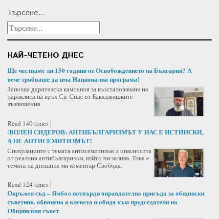
Търсене...
НАЙ-ЧЕТЕНО ДНЕС
Ще честваме ли 150 години от Освобождението на България? А
вече трябваше да има Национална програма!
Започва дарителска кампания за възстановяване на
параклиса на връх Св. Спас от Бакаджишките
възвишения
Read 140 times
(ВОЛЕН СИДЕРОВ: АНТИБЪЛГАРИЗМЪТ У НАС Е ИСТИНСКИ,
А НЕ АНТИСЕМИТИЗМЪТ!
Спекулациите с темата антисемитизъм и опасността
от реалния антибългаризъм, който ни залива. Това е
темата на днешния ми коментар Свобода.
Read 124 times
Окръжен съд – Ямбол потвърди оправдателна присъда за общински
съветник, обвинена в клевета и обида към председателя на
Общинския съвет