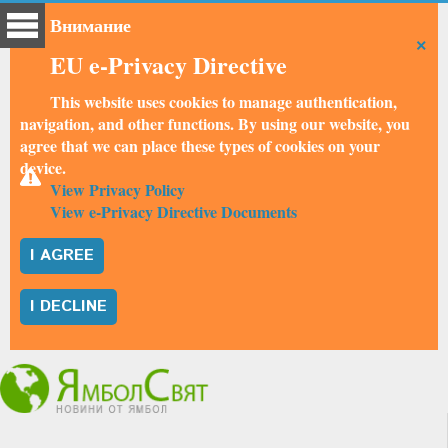
Внимание
×
EU e-Privacy Directive
This website uses cookies to manage authentication,
navigation, and other functions. By using our website, you
agree that we can place these types of cookies on your
device.
View Privacy Policy
View e-Privacy Directive Documents
I AGREE
I DECLINE