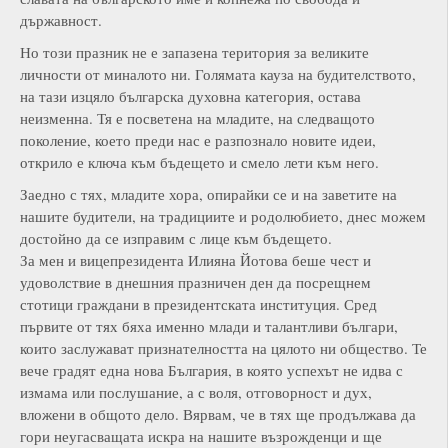
държавност.
Но този празник не е запазена територия за великите
личности от миналото ни. Голямата кауза на будителството,
на тази изцяло българска духовна категория, остава
неизменна. Тя е посветена на младите, на следващото
поколение, което преди нас е разпознало новите идеи,
открило е ключа към бъдещето и смело лети към него.
Заедно с тях, младите хора, опирайки се и на заветите на
нашите будители, на традициите и родолюбието, днес можем
достойно да се изправим с лице към бъдещето.
За мен и вицепрезидента Илияна Йотова беше чест и
удоволствие в днешния празничен ден да посрещнем
стотици граждани в президентската институция. Сред
първите от тях бяха именно млади и талантливи българи,
които заслужават признателността на цялото ни общество. Те
вече градят една нова България, в която успехът не идва с
измама или послушание, а с воля, отговорност и дух,
вложени в общото дело. Вярвам, че в тях ще продължава да
гори неугасващата искра на нашите възрожденци и ще