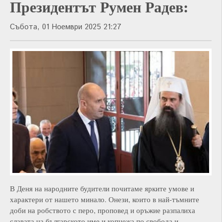
Президентът Румен Радев:
Събота, 01 Ноември 2025 21:27
В Деня на народните будители почитаме ярките умове и
характери от нашето минало. Онези, които в най-тъмните
доби на робството с перо, проповед и оръжие разпалиха
славата на българското име и копнежа по свобода и