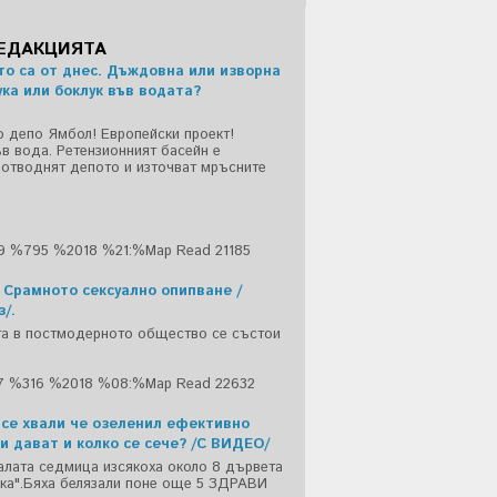
РЕДАКЦИЯТА
то са от днес. Дъждовна или изворна
ука или боклук във водата?
о депо Ямбол! Европейски проект!
ъв вода. Ретензионният басейн е
 отводнят депото и източват мръсните
29 %795 %2018 %21:%Мар
Read 21185
 Срамното сексуално опипване /
/.
та в постмодерното общество се състои
17 %316 %2018 %08:%Мар
Read 22632
 се хвали че озеленил ефективно
ри дават и колко се сече? /С ВИДЕО/
налата седмица изсякоха около 8 дървета
нка".Бяха белязали поне още 5 ЗДРАВИ