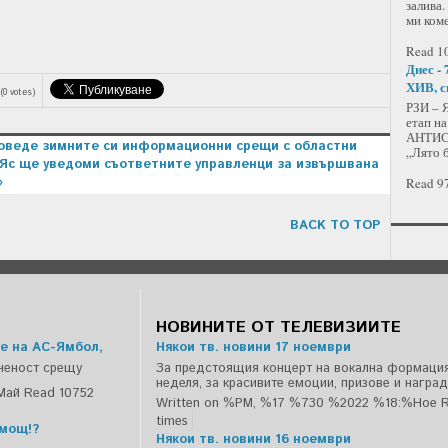
залива.
ми ком
Read 10
Днес - 
ХИВ, с
(0 votes)
РЗИ – 
етап н
АНТИСП
роведе зимните си информационни срещи с областни
„Лято б
Яс ще уведоми съответните управленци за извършвана
»
Read 97
BACK TO TOP
НОВИНИТЕ ОТ ТЕЛЕВИЗИИТЕ
е на АС-Ямбол,
Някои тв. новини 17 ноември
ченост срещу
За предстоящия концерт на вокална формация
неделя, за красивите емоции, призове и наград
Май
Read 10752
Written on %PM, %17 %730 %2022 %18:%Ное
R
times
емощ!?
Някои тв. новини 16 ноември