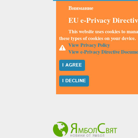
Внимание
EU e-Privacy Directi
This website uses cookies to mana
these types of cookies on your device.
View Privacy Policy
View e-Privacy Directive Docume
I AGREE
I DECLINE