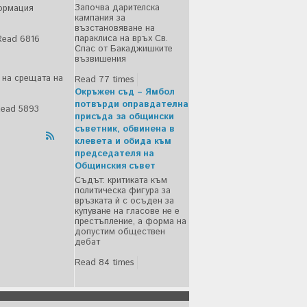
Започва дарителска
ормация
кампания за
възстановяване на
параклиса на връх Св.
Read 6816
Спас от Бакаджишките
възвишения
о на срещата на
Read 77 times
Окръжен съд – Ямбол
потвърди оправдателна
ead 5893
присъда за общински
съветник, обвинена в
клевета и обида към
председателя на
Общинския съвет
Съдът: критиката към
политическа фигура за
връзката ѝ с осъден за
купуване на гласове не е
престъпление, а форма на
допустим обществен
дебат
Read 84 times