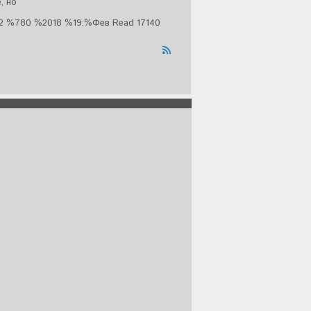
, но
02 %780 %2018 %19:%Фев
Read 17140