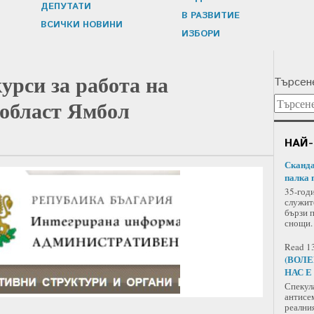
ДЕПУТАТИ
В РАЗВИТИЕ
ВСИЧКИ НОВИНИ
ИЗБОРИ
урси за работа на
Търсене
 област Ямбол
НАЙ-
Сканда
палка 
35-год
служит
бързи 
снощи.
Read 13
(ВОЛЕ
НАС Е
Спекул
антисе
реални