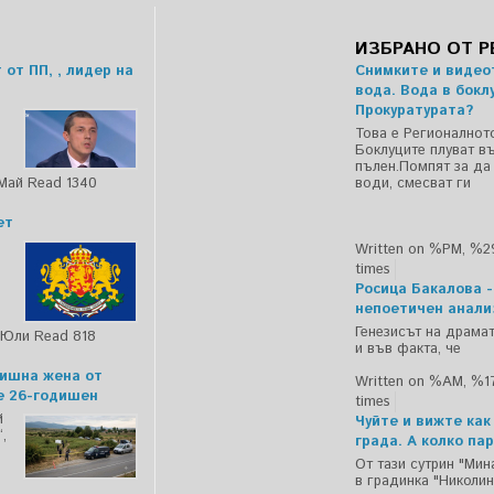
ИЗБРАНО ОТ 
от ПП, , лидер на
Снимките и видео
вода. Вода в бокл
Прокуратурата?
Това е Регионалнот
Боклуците плуват в
пълен.Помпят за да
Май
Read 1340
води, смесват ги
ет
Written on %PM, %
times
Росица Бакалова -
непоетичен анализ
Генезисът на драма
%Юли
Read 818
и във факта, че
дишна жена от
Written on %AM, %
е 26-годишен
times
й
Чуйте и вижте как
,
града. А колко па
От тази сутрин "Ми
в градинка "Николи