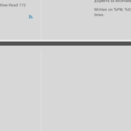
дървета за изсичане
%Юни
Read 772
Written on %PM, %
times