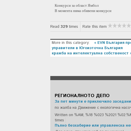
Конкурси за област Ямбол
В момента няма обявени конкурси
Read
329
times
Rate this item
More in this category:
« EVN България п
управители в Югоизточна България
кражба на интелектуална собственост 
РЕГИОНАЛНОТО ДЕПО
За пет минути е приключило заседани
по жалба на Движение с екологична насо
Written on %AM, %18 %023 %2021 %02:%
times
Пълно безхаберие или управленска н