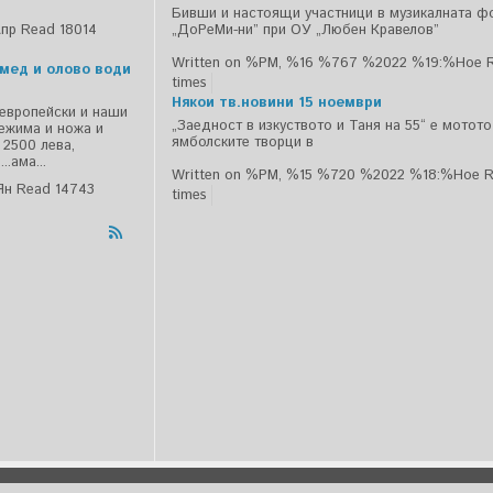
Бивши и настоящи участници в музикалната ф
Апр
Read 18014
„ДоРеМи-ни” при ОУ „Любен Кравелов”
Written on %PM, %16 %767 %2022 %19:%Ное
 мед и олово води
times
Някои тв.новини 15 ноември
 европейски и наши
„Заедност в изкуството и Таня на 55“ е мотот
режима и ножа и
ямболските творци в
 2500 лева,
.ама...
Written on %PM, %15 %720 %2022 %18:%Ное
R
Ян
Read 14743
times