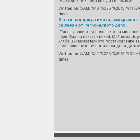
Все едно- тях няма кой да ги накаже!
Written on %AM, %19 %375 %2019 %11:%
times
В пъти над допустимото, замърсени с
се леели от Регионалното депо..
Тук са данни от усвояването на милиони
пари Има ли наказан някой. Май няма...В 
хляба...В Наказателното постановление за
проверяващите не поставили дори датата..
Written on %AM, %13 %026 %2019 %01:%
times