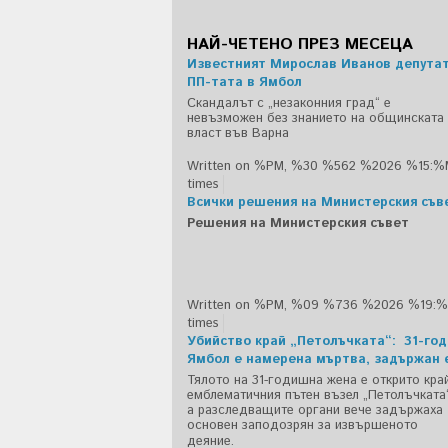
НАЙ-ЧЕТЕНО ПРЕЗ МЕСЕЦА
Известният Мирослав Иванов депутат 
ПП-тата в Ямбол
Скандалът с „незаконния град“ е
невъзможен без знанието на общинската
власт във Варна
Written on %PM, %30 %562 %2026 %15:%
times
Всички решения на Министерския съв
Решения на Министерския съвет
Written on %PM, %09 %736 %2026 %19:
times
Убийство край „Петолъчката“: 31-го
Ямбол е намерена мъртва, задържан 
Тялото на 31-годишна жена е открито кра
емблематичния пътен възел „Петолъчката“
а разследващите органи вече задържаха
основен заподозрян за извършеното
деяние.