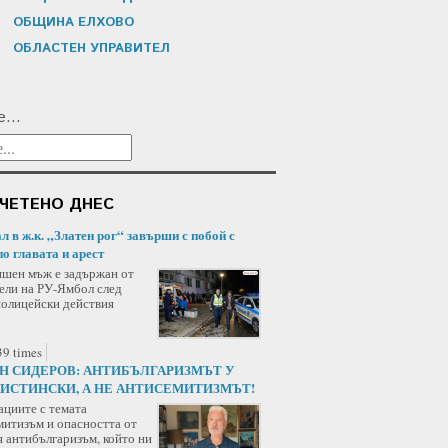
ОБЩИНА ЕЛХОВО
ОБЛАСТЕН УПРАВИТЕЛ
...
ЧЕТЕНО ДНЕС
л в ж.к. „Златен рог“ завърши с побой с
по главата и арест
ишен мъж е задържан от
ели на РУ-Ямбол след
полицейски действия
9 times
Н СИДЕРОВ: АНТИБЪЛГАРИЗМЪТ У
 ИСТИНСКИ, А НЕ АНТИСЕМИТИЗМЪТ!
ациите с темата
митизъм и опасността от
я антибългаризъм, който ни