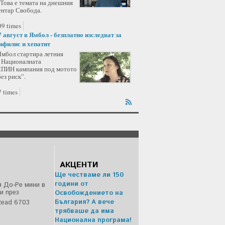
 Това е темата на днешния
ентар Свобода.
9 times
7 август в Ямбол - безплатно изследват за
ифилис и хепатит
Ямбол стартира летния
а Националната
ИН кампания под мотото
ез риск”.
 times
АКЦЕНТИ
Ще честваме ли 150
години от
 До-Ре мини в
и през
Освобождението на
България? А вече
ead 6703
трябваше да има
Национална програма!