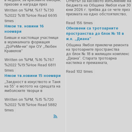
в неделя, за красивите емоции,
Отчетът за касовото изпълнение на
призове и награди през
бюджета на Община Ямбол към 30
юни 2026 г. трябва да се чете през
Written on %PM, %17 %730
призмата на едно обстоятелство,
%2022 %18:%Ное
Read 6695
times
Read 156 times
Някои тв. новини 16
Обновени са тротоарните
ноември
пространства до блок № 18 в
Бивши и настоящи участници
ж.к. „Диана“
в музикалната формация
Община Ямбол приключи ремонта
„ДоРеМи-ни” при ОУ „Любен
на тротоарните пространства
Кравелов”
до блок № 18 в жилищен комплекс
„Диана“. Старата тротоарна
Written on %PM, %16 %767
настилка е премахната,
%2022 %19:%Ное
Read 6811
times
Read 102 times
Някои тв.новини 15 ноември
„Заедност в изкуството и Таня
на 55“ е мотото на срещата на
ямболските творци в
Written on %PM, %15 %720
%2022 %18:%Ное
Read 5882
times