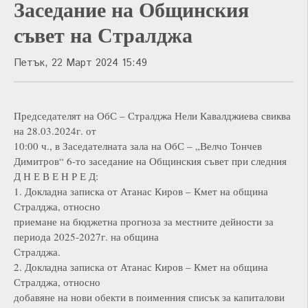
Заседание на Общинския
съвет на Стралджа
Петък, 22 Март 2024 15:49
Председателят на ОбС – Стралджа Нели Кавалджиева свиква
на 28.03.2024г. от
10:00 ч., в Заседателната зала на ОбС – „Велчо Тончев
Димитров“ 6-то заседание на Общинския съвет при следния
Д Н Е В Е Н Р Е Д:
1. Докладна записка от Атанас Киров – Кмет на община
Стралджа, относно
приемане на бюджетна прогноза за местните дейности за
периода 2025-2027г. на община
Стралджа.
2. Докладна записка от Атанас Киров – Кмет на община
Стралджа, относно
добавяне на нови обекти в поименния списък за капиталови