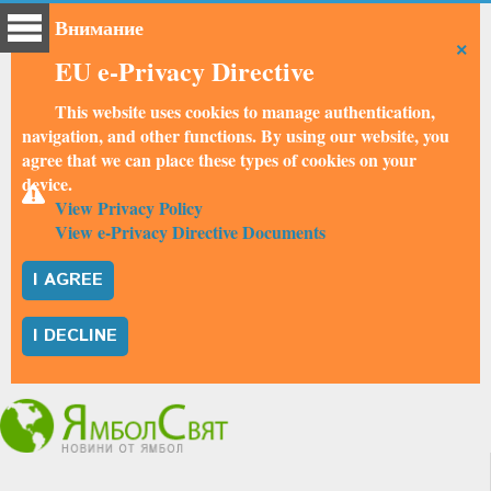
Внимание
×
EU e-Privacy Directive
This website uses cookies to manage authentication,
navigation, and other functions. By using our website, you
agree that we can place these types of cookies on your
device.
View Privacy Policy
View e-Privacy Directive Documents
I AGREE
I DECLINE