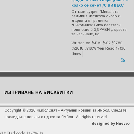
града. А колко пари дават и
колко се сече? /С ВИДЕО/
От тази сутрин "Миналата
седмица изсякоха около 8
дървета в градинка
"Николинка".Бяха белязали
поне още 5 ЗДРАВИ дървета
за изсичане, но
Written on %PM, %02 %780
%2018 %19:%Фев
Read 17136
times
ИЗТРИВАНЕ НА БИСКВИТКИ
Copyright © 2026 ЯмболСвят - Актуални новини за Ямбол. Следете
последните новини от днес за Ямбол.. All rights reserved.
designed by Nuevvo
/** Bad code */ ////// */