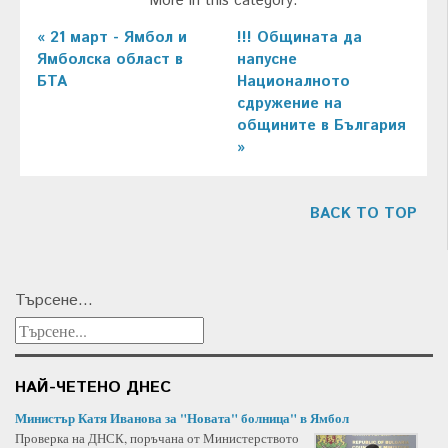
More in this category:
« 21 март - Ямбол и
!!! Общината да
Ямболска област в
напусне
БТА
Националното
сдружение на
общините в България
»
BACK TO TOP
Търсене...
НАЙ-ЧЕТЕНО ДНЕС
Министър Катя Иванова за "Новата" болница" в Ямбол
Проверка на ДНСК, поръчана от Министерството