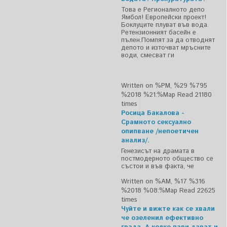
Това е Регионалното депо
Ямбол! Европейски проект!
Боклуците плуват във вода.
Ретензионният басейн е
пълен.Помпят за да отводнят
депото и източват мръсните
води, смесват ги
Written on %PM, %29 %795
%2018 %21:%Мар
Read 21180
times
Росица Бакалова -
Срамното сексуално
опипване /непоетичен
анализ/.
Генезисът на драмата в
постмодерното общество се
състои и във факта, че
Written on %AM, %17 %316
%2018 %08:%Мар
Read 22625
times
Чуйте и вижте как се хвали
че озеленил ефективно