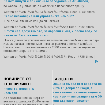
За пет минути е приключило заседание на АС-Ямбол,
по жалба на Движение с екологична насоченост срещу
Written on %AM, %18 %023 %2021 %02:%Май
Read 10751 times
Пълно безхаберие или управленска немощ!?
Все едно- тях няма кой да ги накаже!
Written on %AM, %19 %375 %2019 %11:%Апр
Read 18001 times
В пъти над допустимото, замърсени с мед и олово води се
леели от Регионалното депо..
Тук са данни от усвояването на милиони европейски и наши пари
Има ли наказан някой. Май няма...В режима и ножа и хляба...В
Наказателното постановление за 2500 лева, проверяващите не
поставили дори датата...ама...
Written on %AM, %13 %026 %2019 %01:%Ян
Read 14738 times
НОВИНИТЕ ОТ
АКЦЕНТИ
ТЕЛЕВИЗИИТЕ
Община Ямбол към средата на
2026 г.: добри приходи, а
Някои тв. новини 17
изоставането в инвестициите
ноември
има име — липсващият към 30
За предстоящия концерт на
юни държавен бюджет
вокална формация До-Ре мини