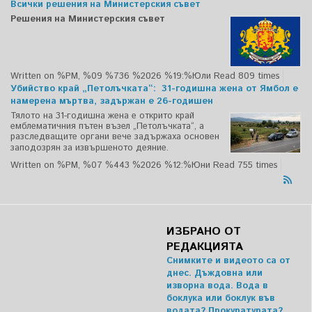
Всички решения на Министерския съвет
Решения на Министерския съвет
Written on %PM, %09 %736 %2026 %19:%Юли
Read 809 times
Убийство край „Петолъчката“: 31-годишна жена от Ямбол е
намерена мъртва, задържан е 26-годишен
Тялото на 31-годишна жена е открито край
емблематичния пътен възел „Петолъчката“, а
разследващите органи вече задържаха основен
заподозрян за извършеното деяние.
Written on %PM, %07 %443 %2026 %12:%Юни
Read 755 times
ИЗБРАНО ОТ
РЕДАКЦИЯТА
Снимките и видеото са от
днес. Дъждовна или
изворна вода. Вода в
боклука или боклук във
водата? Прокуратурата?