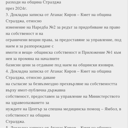
разходи на община Стралджа
през 2024г.
3. Докладна записка от Атанас Киров – Кмет на община
Стралджа, относно
изменение на Наредба №2 за редът за придобиване на право
на собственост и на
ограничени вещни права, за предоставяне за управление, под
наем и за разпореждане с
имоти и вещи- общинска собственост и Приложение №1 към
нея за промяна на началните
базисни цени за отдаване под наем на общински язовири.
4. Докладна записка от Атанас Киров – Кмет на община
Стралджа, относно даване
на съгласие за безвъзмездно прехвърляне на собствеността
върху имот-публична държавна
собственост, предоставен за управление на Министерството
на здравеопазването за
нуждите на Център за спешна медицинска помощ – Ямбол, в
собственост на община
Стралджа.
5. Докладна записка от Атанас Киров – Кмет на община