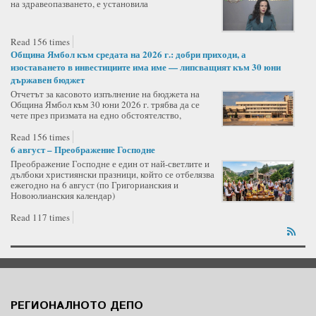
на здравеопазването, е установила
Read 156 times
Община Ямбол към средата на 2026 г.: добри приходи, а
изоставането в инвестициите има име — липсващият към 30 юни
държавен бюджет
Отчетът за касовото изпълнение на бюджета на
Община Ямбол към 30 юни 2026 г. трябва да се
чете през призмата на едно обстоятелство,
Read 156 times
6 август – Преображение Господне
Преображение Господне е един от най-светлите и
дълбоки християнски празници, който се отбелязва
ежегодно на 6 август (по Григорианския и
Новоюлианския календар)
Read 117 times
РЕГИОНАЛНОТО ДЕПО