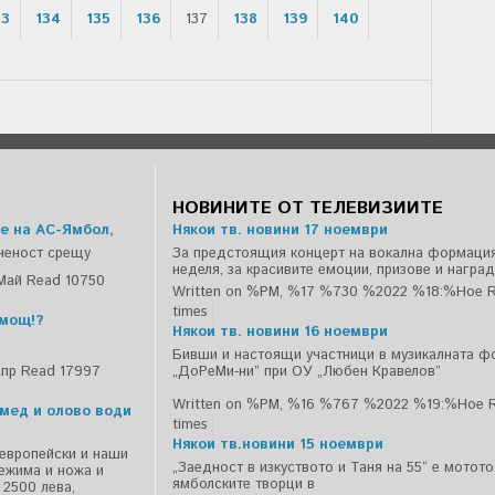
33
134
135
136
137
138
139
140
НОВИНИТЕ ОТ ТЕЛЕВИЗИИТЕ
е на АС-Ямбол,
Някои тв. новини 17 ноември
ченост срещу
За предстоящия концерт на вокална формация
неделя, за красивите емоции, призове и наград
Май
Read 10750
Written on %PM, %17 %730 %2022 %18:%Ное
R
times
емощ!?
Някои тв. новини 16 ноември
Бивши и настоящи участници в музикалната ф
Апр
Read 17997
„ДоРеМи-ни” при ОУ „Любен Кравелов”
Written on %PM, %16 %767 %2022 %19:%Ное
 мед и олово води
times
Някои тв.новини 15 ноември
 европейски и наши
„Заедност в изкуството и Таня на 55“ е мотот
режима и ножа и
ямболските творци в
 2500 лева,