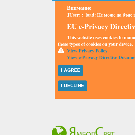
Внимание
JUser: :_load: Не може да бъде
EU e-Privacy Directi
This website uses cookies to mana
these types of cookies on your device.
View Privacy Policy
View e-Privacy Directive Docume
I AGREE
I DECLINE