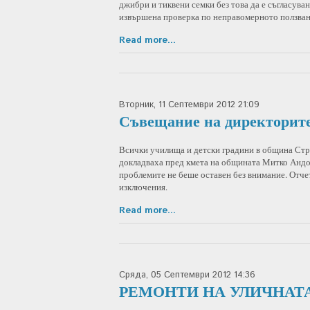
джибри и тиквени семки без това да е съгласув
извършена проверка по неправомерното ползван
Read more...
Вторник, 11 Септември 2012 21:09
Съвещание на директорите
Всички училища и детски градини в община Стра
докладваха пред кмета на общината Митко Андо
проблемите не беше оставен без внимание. Отчет
изключения.
Read more...
Сряда, 05 Септември 2012 14:36
РЕМОНТИ НА УЛИЧНАТ