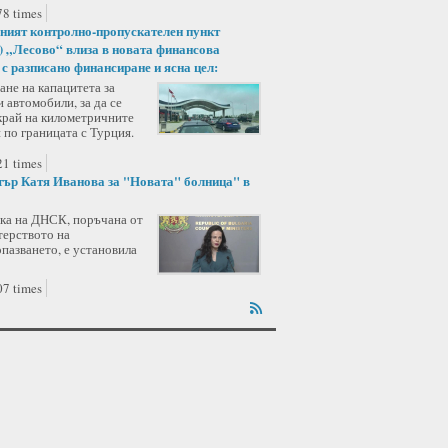
8 times
ният контролно-пропускателен пункт
 „Лесово“ влиза в новата финансова
 с разписано финансиране и ясна цел:
не на капацитета за
 автомобили, за да се
край на километричните
 по границата с Турция.
1 times
ър Катя Иванова за "Новата" болница" в
ка на ДНСК, поръчана от
ерството на
пазването, е установила
7 times