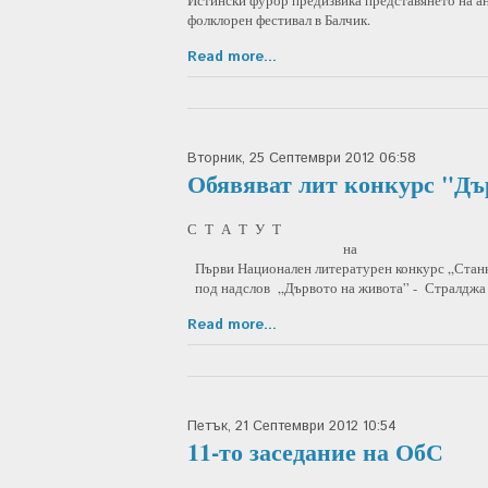
Истински фурор предизвика представянето на 
фолклорен фестивал в Балчик.
Read more...
Вторник, 25 Септември 2012 06:58
Обявяват лит конкурс "Дъ
С Т А Т У Т
на
Първи Национален литературен конкурс „Стан
под надслов „Дървото на живота” - Стралджа
Read more...
Петък, 21 Септември 2012 10:54
11-то заседание на ОбС