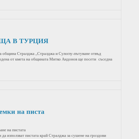
ЩА В ТУРЦИЯ
на община Стралджа „Стралджа и Сулоглу-пътуване отвъд
одена от кмета на общината Митко Андонов ще посети съседна
емки на писта
ане на пистата
да използват пистата край Стралджа за сушене на гроздови