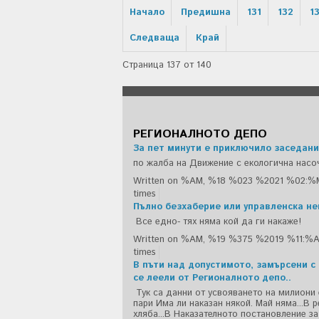
Начало
Предишна
131
132
1
Следваща
Край
Страница 137 от 140
РЕГИОНАЛНОТО ДЕПО
За пет минути е приключило заседани
по жалба на Движение с екологична насо
Written on %AM, %18 %023 %2021 %02:%
times
Пълно безхаберие или управленска н
Все едно- тях няма кой да ги накаже!
Written on %AM, %19 %375 %2019 %11:%
times
В пъти над допустимото, замърсени с
се леели от Регионалното депо..
Тук са данни от усвояването на милиони
пари Има ли наказан някой. Май няма...В 
хляба...В Наказателното постановление за