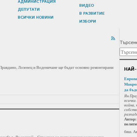
АДМИНИСТРАЦИЯ
ВИДЕО
ДЕПУТАТИ
В РАЗВИТИЕ
ВСИЧКИ НОВИНИ
ИЗБОРИ
Търсене
 Правдино, Лозенец и Воденичане ще бъдат основно ремонтирани
НАЙ-
Европа
Макрон
да бъде
Ян Пра
всички
война,
собств
разпад
Автор:
полити
бвш. А