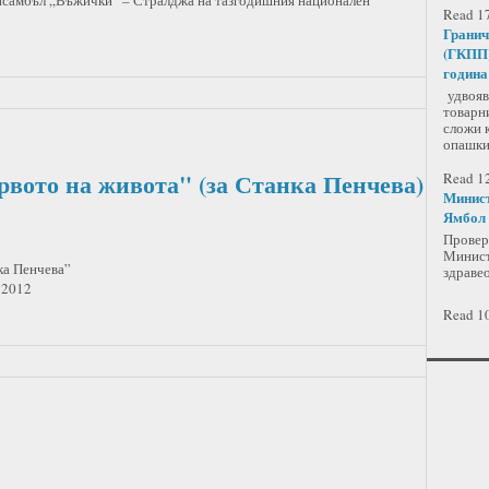
ансамбъл „Въжички” – Стралджа на тазгодишния национален
Read 17
Гранич
(ГКПП)
година
удвоява
товарни
сложи 
опашки
рвото на живота" (за Станка Пенчева)
Read 12
Минист
Ямбол
Провер
Минист
ка Пенчева”
здравео
 2012
Read 10