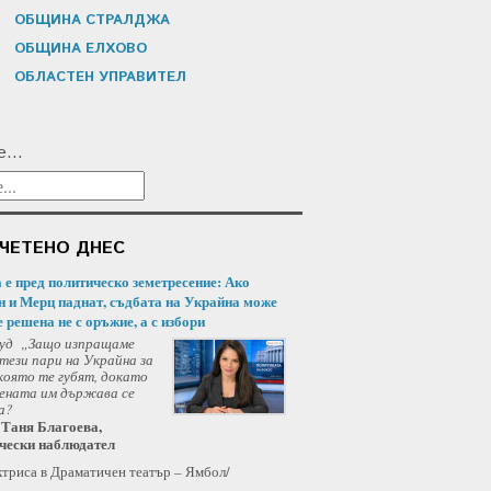
ОБЩИНА СТРАЛДЖА
ОБЩИНА ЕЛХОВО
ОБЛАСТЕН УПРАВИТЕЛ
...
ЧЕТЕНО ДНЕС
 е пред политическо земетресение: Ако
 и Мерц паднат, съдбата на Украйна може
 решена не с оръжие, а с избори
уд „Защо изпращаме
 тези пари на Украйна за
 която те губят, докато
ената им държава се
а?
 Таня Благоева,
чески наблюдател
ктриса в Драматичен театър – Ямбол/