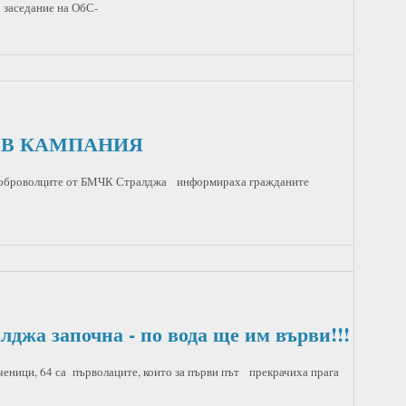
 заседание на ОбС-
 В КАМПАНИЯ
 доброволците от БМЧК Стралджа информираха гражданите
лджа започна - по вода ще им върви!!!
ници, 64 са първолаците, които за първи път прекрачиха прага