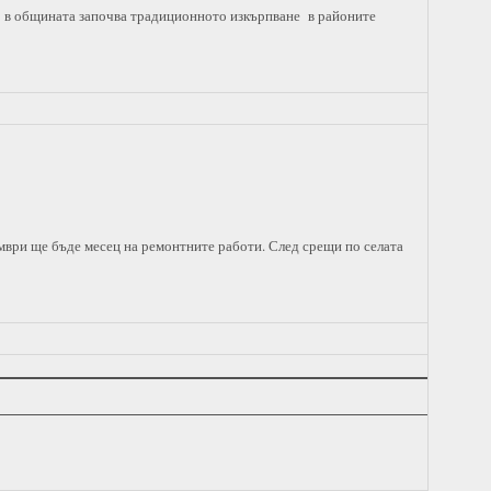
то в общината започва традиционното изкърпване в районите
ври ще бъде месец на ремонтните работи. След срещи по селата