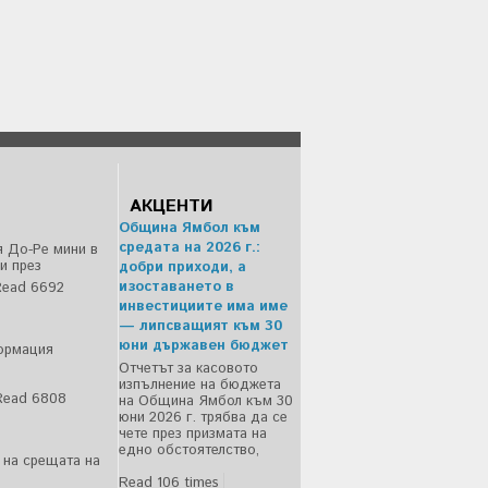
АКЦЕНТИ
Община Ямбол към
средата на 2026 г.:
 До-Ре мини в
и през
добри приходи, а
изоставането в
ead 6692
инвестициите има име
— липсващият към 30
юни държавен бюджет
ормация
Отчетът за касовото
изпълнение на бюджета
Read 6808
на Община Ямбол към 30
юни 2026 г. трябва да се
чете през призмата на
едно обстоятелство,
о на срещата на
Read 106 times