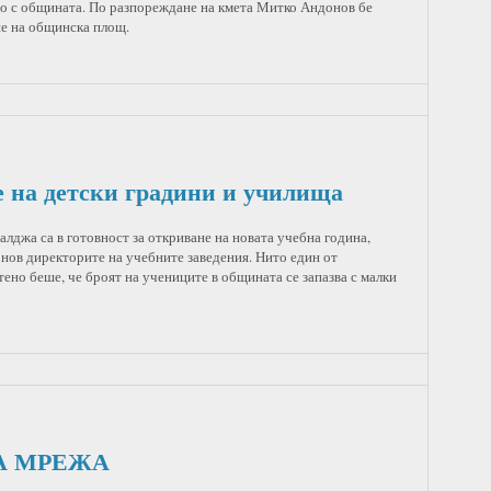
ано с общината. По разпореждане на кмета Митко Андонов бе
е на общинска площ.
 на детски градини и училища
лджа са в готовност за откриване на новата учебна година,
нов директорите на учебните заведения. Нито един от
ено беше, че броят на учениците в общината се запазва с малки
А МРЕЖА