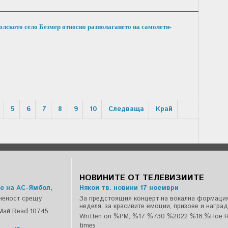
олското село Безмер относно разполагането на самолети-
5
6
7
8
9
10
Следваща
Край
НОВИНИТЕ ОТ ТЕЛЕВИЗИИТЕ
е на АС-Ямбол,
Някои тв. новини 17 ноември
ченост срещу
За предстоящия концерт на вокална формация
неделя, за красивите емоции, призове и наград
Май
Read 10745
Written on %PM, %17 %730 %2022 %18:%Ное
times