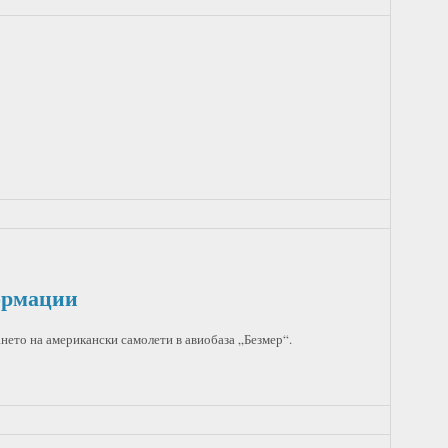
формации
нето на американски самолети в авиобаза „Безмер“.