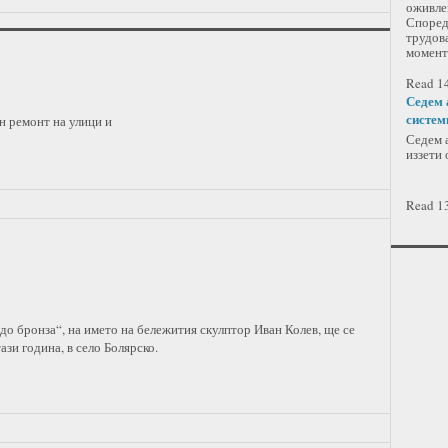
оживлен
Според
трудова
момент
Read 14
Седем 
систем
н ремонт на улици и
Седем а
иззети 
Read 13
до бронза“, на името на бележития скулптор Иван Колев, ще се
ази година, в село Болярско.