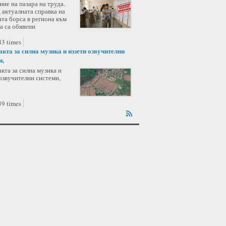
ие на пазара на труда.
 актуалната справка на
та борса в региона към
а са обявени
3 times
акта за силна музика и иззети озвучителни
и,
кта за силна музика и
озвучителни системи,
9 times