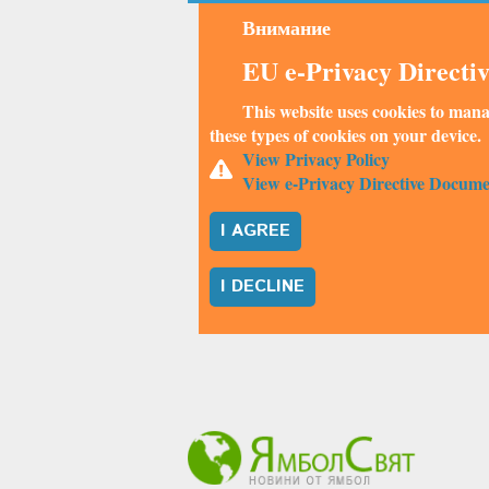
Внимание
EU e-Privacy Directi
This website uses cookies to mana
these types of cookies on your device.
View Privacy Policy
View e-Privacy Directive Docume
I AGREE
I DECLINE