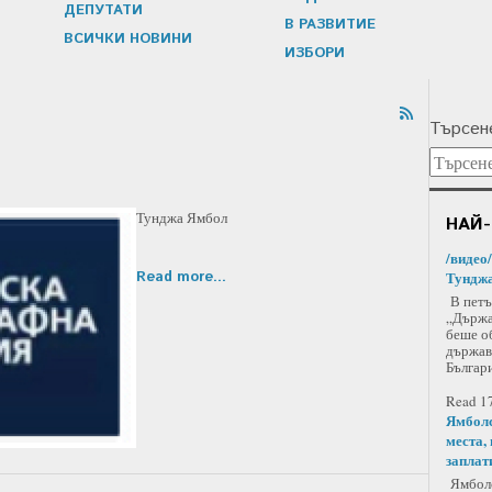
ДЕПУТАТИ
В РАЗВИТИЕ
ВСИЧКИ НОВИНИ
ИЗБОРИ
Търсене
Тунджа Ямбол
НАЙ-
/видео
Read more...
Тунджа
В петъ
„Държа
беше о
държав
Българи
Read 17
Ямболс
места,
заплат
Ямболс