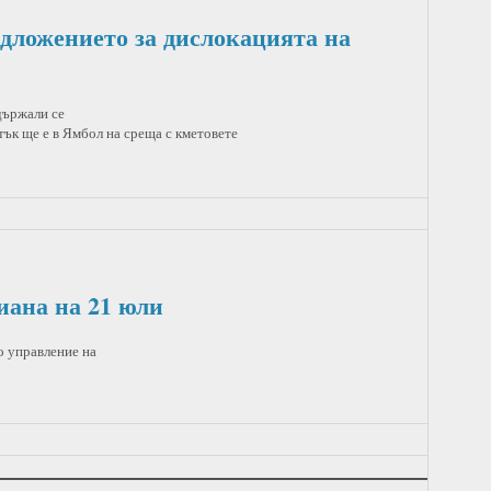
дложението за дислокацията на
здържали се
ък ще е в Ямбол на среща с кметовете
иана на 21 юли
о управление на