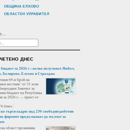
ОБЩИНА ЕЛХОВО
ОБЛАСТЕН УПРАВИТЕЛ
...
ЧЕТЕНО ДНЕС
/ бюджет за 2026 г.: колко получават Ямбол,
, Болярово, Елхово и Стралджа
чния 69-и брой на
вен вестник" от 31 юли
бнародван Законът за
ния бюджет на Република
я за 2026 г. — приет от
4 times
ко търси кадри: над 230 свободни работни
 но фирмите продължават да мълчат за
ите
ка област преживява