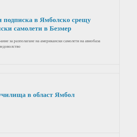
и подписка в Ямболско срещу
нски самолети в Безмер
ние за разполагане на американски самолети на авиобаза
 недоволство
 училища в област Ямбол