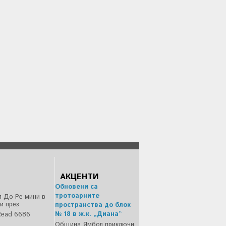
АКЦЕНТИ
Обновени са
тротоарните
 До-Ре мини в
и през
пространства до блок
№ 18 в ж.к. „Диана“
Read 6686
Община Ямбол приключи