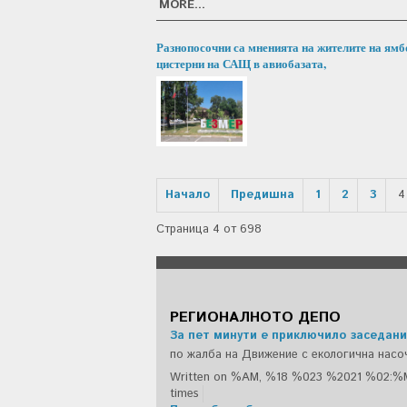
MORE...
Разнопосочни са мненията на жителите на ямб
цистерни на САЩ в авиобазата,
Начало
Предишна
1
2
3
4
Страница 4 от 698
РЕГИОНАЛНОТО ДЕПО
За пет минути е приключило заседани
по жалба на Движение с екологична насо
Written on %AM, %18 %023 %2021 %02:%
times