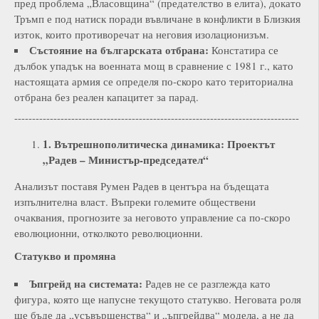
пред проблема „Власовщина“ (предателство в елита), докато
Тръмп е под натиск поради въвличане в конфликти в Близкия
изток, които противоречат на неговия изолационизъм.
Състояние на българската отбрана:
Констатира се
дълбок упадък на военната мощ в сравнение с 1981 г., като
настоящата армия се определя по-скоро като териториална
отбрана без реален капацитет за парад.
--------------------------------------------------------------------------------
1. Вътрешнополитическа динамика: Проектът
„Радев – Министър-председател“
Анализът поставя Румен Радев в центъра на бъдещата
изпълнителна власт. Въпреки големите обществени
очаквания, прогнозите за неговото управление са по-скоро
еволюционни, отколкото революционни.
Статукво и промяна
Ъпгрейд на системата:
Радев не се разглежда като
фигура, която ще напусне текущото статукво. Неговата роля
ще бъде да „усъвършенства“ и „ъпгрейдва“ модела, а не да