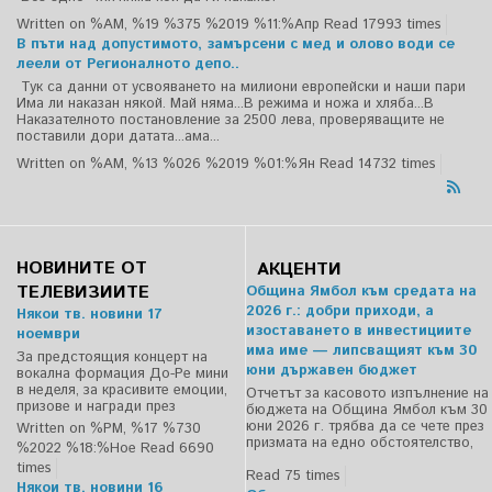
Written on %AM, %19 %375 %2019 %11:%Апр
Read 17993 times
В пъти над допустимото, замърсени с мед и олово води се
леели от Регионалното депо..
Тук са данни от усвояването на милиони европейски и наши пари
Има ли наказан някой. Май няма...В режима и ножа и хляба...В
Наказателното постановление за 2500 лева, проверяващите не
поставили дори датата...ама...
Written on %AM, %13 %026 %2019 %01:%Ян
Read 14732 times
НОВИНИТЕ ОТ
АКЦЕНТИ
ТЕЛЕВИЗИИТЕ
Община Ямбол към средата на
2026 г.: добри приходи, а
Някои тв. новини 17
изоставането в инвестициите
ноември
има име — липсващият към 30
За предстоящия концерт на
юни държавен бюджет
вокална формация До-Ре мини
в неделя, за красивите емоции,
Отчетът за касовото изпълнение на
призове и награди през
бюджета на Община Ямбол към 30
юни 2026 г. трябва да се чете през
Written on %PM, %17 %730
призмата на едно обстоятелство,
%2022 %18:%Ное
Read 6690
times
Read 75 times
Някои тв. новини 16