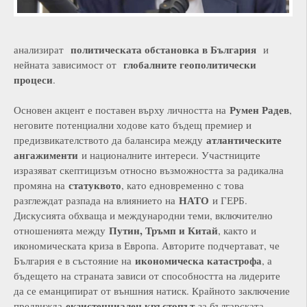
политическата обстановка в България
анализират
и
глобалните геополитически
нейната зависимост от
процеси
.
Румен Радев
Основен акцент е поставен върху личността на
,
неговите потенциални ходове като бъдещ премиер и
атлантическите
предизвикателството да балансира между
ангажименти
и националните интереси. Участниците
изразяват скептицизъм относно възможността за радикална
статуквото
промяна на
, като едновременно с това
НАТО
разглеждат разпада на влиянието на
и ГЕРБ.
Дискусията обхваща и международни теми, включително
Путин, Тръмп и Китай
отношенията между
, както и
икономическата криза в Европа. Авторите подчертават, че
икономическа катастрофа
България е в състояние на
, а
бъдещето на страната зависи от способността на лидерите
да се еманципират от външния натиск. Крайното заключение
екзистенциален кръстопът
предвижда
за българската