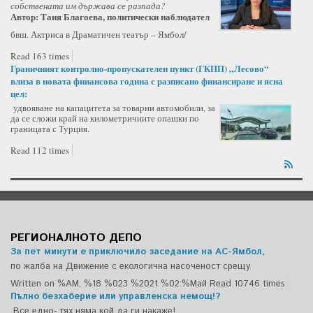
собствената им държава се разпада?
Автор: Таня Благоева, политически наблюдател
бвш. Актриса в Драматичен театър – Ямбол/
Read 163 times
Граничният контролно-пропускателен пункт (ГКПП) „Лесово“
влиза в новата финансова година с разписано финансиране и ясна
цел:
удвояване на капацитета за товарни автомобили, за
да се сложи край на километричните опашки по
границата с Турция.
Read 112 times
РЕГИОНАЛНОТО ДЕПО
За пет минути е приключило заседание на АС-Ямбол,
по жалба на Движение с екологична насоченост срещу
Written on %AM, %18 %023 %2021 %02:%Май
Read 10746 times
Пълно безхаберие или управленска немощ!?
Все едно- тях няма кой да ги накаже!