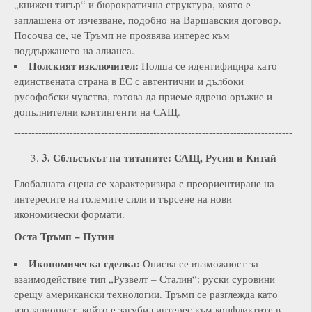
„книжен тигър“ и бюрократична структура, която е
заплашена от изчезване, подобно на Варшавския договор.
Посочва се, че Тръмп не проявява интерес към
поддържането на алианса.
Полският изключител:
Полша се идентифицира като
единствената страна в ЕС с автентични и дълбоки
русофобски чувства, готова да приеме ядрено оръжие и
допълнителни контингенти на САЩ.
--------------------------------------------------------------------------------
3. Сблъсъкът на титаните: САЩ, Русия и Китай
Глобалната сцена се характеризира с преориентиране на
интересите на големите сили и търсене на нови
икономически формати.
Оста Тръмп – Путин
Икономическа сделка:
Описва се възможност за
взаимодействие тип „Рузвелт – Сталин“: руски суровини
срещу американски технологии. Тръмп се разглежда като
изолационист, който е загубил интерес към конфликтите в