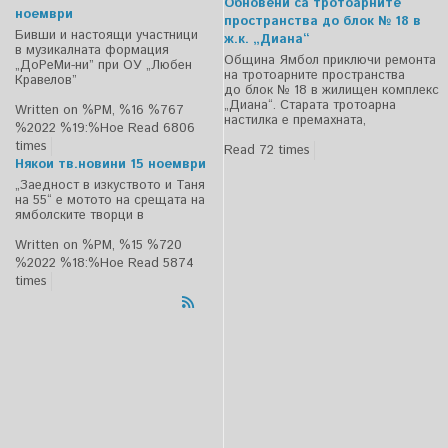
Обновени са тротоарните
ноември
пространства до блок № 18 в
Бивши и настоящи участници
ж.к. „Диана“
в музикалната формация
Община Ямбол приключи ремонта
„ДоРеМи-ни” при ОУ „Любен
на тротоарните пространства
Кравелов”
до блок № 18 в жилищен комплекс
„Диана“. Старата тротоарна
Written on %PM, %16 %767
настилка е премахната,
%2022 %19:%Ное
Read 6806
times
Read 72 times
Някои тв.новини 15 ноември
„Заедност в изкуството и Таня
на 55“ е мотото на срещата на
ямболските творци в
Written on %PM, %15 %720
%2022 %18:%Ное
Read 5874
times