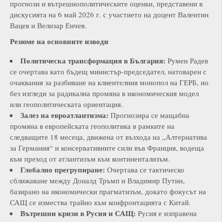
прогнози и вътрешнополитическите оценки, представени в
дискусията на 6 май 2026 г. с участието на доцент Валентин
Вацев и Велизар Енчев.
Резюме на основните изводи
Политическа трансформация в България:
Румен Радев
се очертава като бъдещ министър-председател, натоварен с
очаквания за разбиване на клиентелния монопол на ГЕРБ, но
без изгледи за радикална промяна в икономическия модел
или геополитическата ориентация.
Залез на евроатлантизма:
Прогнозира се мащабна
промяна в европейската геополитика в рамките на
следващите 18 месеца, движена от възхода на „Алтернатива
за Германия“ и консервативните сили във Франция, водеща
към преход от атлантизъм към континентализъм.
Глобално прегрупиране:
Очертава се тактическо
сближаване между Доналд Тръмп и Владимир Путин,
базирано на икономически прагматизъм, докато фокусът на
САЩ се измества трайно към конфронтацията с Китай.
Вътрешни кризи в Русия и САЩ:
Русия е изправена