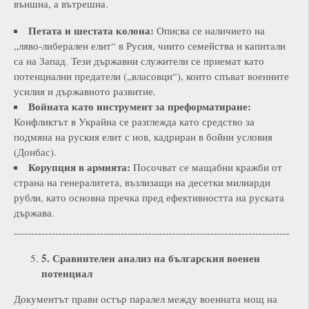
външна, а вътрешна.
Петата и шестата колона:
Описва се наличието на
„ляво-либерален елит“ в Русия, чиито семейства и капитали
са на Запад. Тези държавни служители се приемат като
потенциални предатели („власовци“), които спъват военните
усилия и държавното развитие.
Войната като инструмент за преформатиране:
Конфликтът в Украйна се разглежда като средство за
подмяна на руския елит с нов, кадриран в бойни условия
(Донбас).
Корупция в армията:
Посочват се мащабни кражби от
страна на генералитета, възлизащи на десетки милиарди
рубли, като основна пречка пред ефективността на руската
държава.
--------------------------------------------------------------------------------
5. Сравнителен анализ на българския военен
потенциал
Документът прави остър паралел между военната мощ на