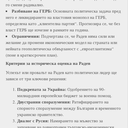
го смени радикално.
Разбиване на ГЕРБ:
Основната политическа задача пред
него е ликвидирането на властовия монопол на ГЕРБ,
определена като „клиентелна партия“. Прогнозира се, че без
власт ГЕРБ ще изчезне в рамките на година.
Ограничения:
Подчертава се, че Радев няма сили или
желание да промени икономическия модел на страната или
нейната геополитическа обвързаност с „евроатлантизма“
(поне в краткосрочен план).
Критерии за историческа оценка на Радев
Успехът или провалът на Радев като политически лидер ще
зависи от три ключови решения:
Подкрепата за Украйна:
Одобрението на 90-
милиардния европейски бюджет за военна помощ.
Двустранни споразумения:
Ратифицирането на
спорното споразумение между България и временното
украинско правителство.
Диалог с Русия:
Намирането на мъжество за
започване на равноправен търговско-икономически