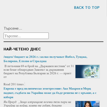
BACK TO TOP
Търсене...
НАЙ-ЧЕТЕНО ДНЕС
/видео/ бюджет за 2026 г.: колко получават Ямбол, Тунджа,
Болярово, Елхово и Стралджа
В петъчния 69-и брой на „Държавен вестник" от 31
юли беше обнародван Законът за държавния
бюджет на Република България за 2026 г. — приет
от
Read 201 times
Европа е пред политическо земетресение: Ако Макрон и Мерц
паднат, съдбата на Украйна може да бъде решена не с оръжие, а с
избори
Ян Прауд „Защо изпращаме всички тези пари на
Украйна за война, която те губят, докато