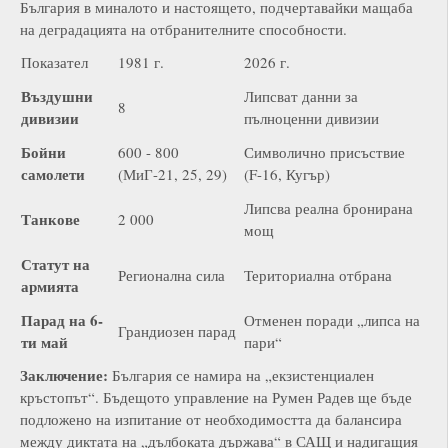
България в миналото и настоящето, подчертавайки мащаба
на деградацията на отбранителните способности.
Показател
1981 г.
2026 г.
Въздушни
Липсват данни за
8
дивизии
пълноценни дивизии
Бойни
600 - 800
Символично присъствие
самолети
(МиГ-21, 25, 29)
(F-16, Кугър)
Липсва реална бронирана
Танкове
2 000
мощ
Статут на
Регионална сила
Териториална отбрана
армията
Парад на 6-
Отменен поради „липса на
Грандиозен парад
ти май
пари“
Заключение:
България се намира на „екзистенциален
кръстопът“. Бъдещото управление на Румен Радев ще бъде
подложено на изпитание от необходимостта да балансира
между диктата на „дълбоката държава“ в САЩ и надигащия