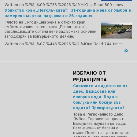
Written on %PM, %09 %736 %2026 %19:%Юли
Read 800 times
Убийство край „Петолъчката“: 31-годишна жена от Ямбол е
намерена мъртва, задържан е 26-годишен
Тялото на 31-годишна жена е открито край
емблематичния пътен възел „Петолъчката“, а
разследващите органи вече задържаха основен
заподозрян за извършеното деяние.
Written on %PM, %07 %443 %2026 %12:%Юни
Read 744 times
ИЗБРАНО ОТ
РЕДАКЦИЯТА
Снимките и видеото са от
днес. Дъждовна или
изворна вода. Вода в
боклука или боклук във
водата? Прокуратурата?
Това е Регионалното депо
Ямбол! Европейски проект!
Боклуците плуват във вода.
Ретензионният басейн е
пълен.Помпят за да отводнят