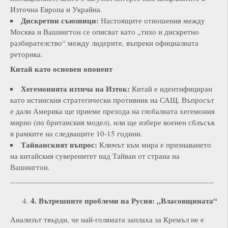
Източна Европа и Украйна.
Дискретни съюзници:
Настоящите отношения между
Москва и Вашингтон се описват като „тихо и дискретно
разбирателство“ между лидерите, въпреки официалната
реторика.
Китай като основен опонент
Хегемонията изтича на Изток:
Китай е идентифициран
като истинския стратегически противник на САЩ. Въпросът
е дали Америка ще приеме прехода на глобалната хегемония
мирно (по британския модел), или ще избере военен сблъсък
в рамките на следващите 10-15 години.
Тайванският въпрос:
Ключът към мира е признаването
на китайския суверенитет над Тайван от страна на
Вашингтон.
--------------------------------------------------------------------------------
4. Вътрешните проблеми на Русия: „Власовщината“
Анализът твърди, че най-голямата заплаха за Кремъл не е