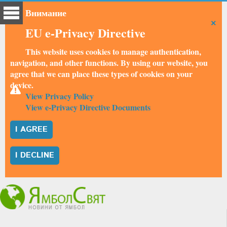
Внимание
×
EU e-Privacy Directive
This website uses cookies to manage authentication,
navigation, and other functions. By using our website, you
agree that we can place these types of cookies on your
device.
View Privacy Policy
View e-Privacy Directive Documents
I AGREE
I DECLINE