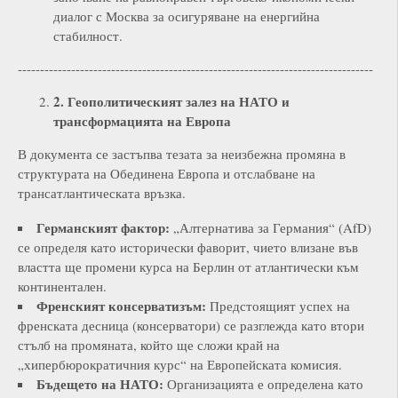
диалог с Москва за осигуряване на енергийна
стабилност.
--------------------------------------------------------------------------------
2. Геополитическият залез на НАТО и
трансформацията на Европа
В документа се застъпва тезата за неизбежна промяна в
структурата на Обединена Европа и отслабване на
трансатлантическата връзка.
Германският фактор:
„Алтернатива за Германия“ (AfD)
се определя като исторически фаворит, чието влизане във
властта ще промени курса на Берлин от атлантически към
континентален.
Френският консерватизъм:
Предстоящият успех на
френската десница (консерватори) се разглежда като втори
стълб на промяната, който ще сложи край на
„хипербюрократичния курс“ на Европейската комисия.
Бъдещето на НАТО:
Организацията е определена като