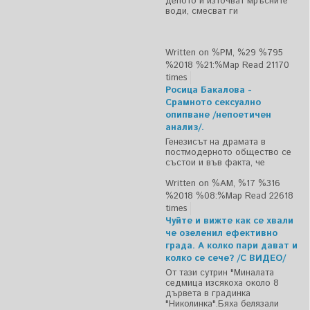
депото и източват мръсните
води, смесват ги
Written on %PM, %29 %795
%2018 %21:%Мар
Read 21170
times
Росица Бакалова -
Срамното сексуално
опипване /непоетичен
анализ/.
Генезисът на драмата в
постмодерното общество се
състои и във факта, че
Written on %AM, %17 %316
%2018 %08:%Мар
Read 22618
times
Чуйте и вижте как се хвали
че озеленил ефективно
града. А колко пари дават и
колко се сече? /С ВИДЕО/
От тази сутрин "Миналата
седмица изсякоха около 8
дървета в градинка
"Николинка".Бяха белязали