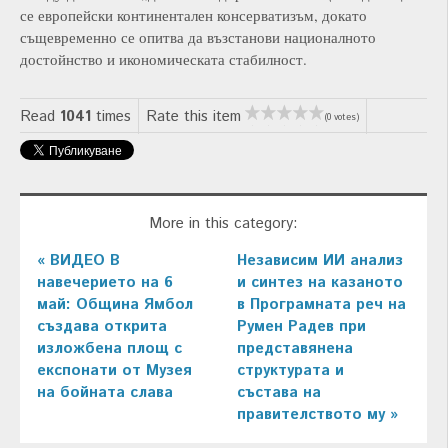
се европейски континентален консерватизъм, докато
същевременно се опитва да възстанови националното
достойнство и икономическата стабилност.
Read
1041
times
Rate this item
(0 votes)
More in this category:
« ВИДЕО В
Независим ИИ анализ
навечерието на 6
и синтез на казаното
май: Община Ямбол
в Програмната реч на
създава открита
Румен Радев при
изложбена площ с
представянена
експонати от Музея
структурата и
на бойната слава
състава на
правителството му »