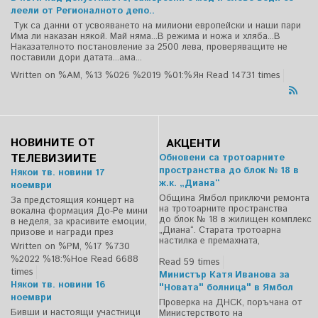
леели от Регионалното депо..
Тук са данни от усвояването на милиони европейски и наши пари
Има ли наказан някой. Май няма...В режима и ножа и хляба...В
Наказателното постановление за 2500 лева, проверяващите не
поставили дори датата...ама...
Written on %AM, %13 %026 %2019 %01:%Ян
Read 14731 times
НОВИНИТЕ ОТ
АКЦЕНТИ
ТЕЛЕВИЗИИТЕ
Обновени са тротоарните
пространства до блок № 18 в
Някои тв. новини 17
ж.к. „Диана“
ноември
Община Ямбол приключи ремонта
За предстоящия концерт на
на тротоарните пространства
вокална формация До-Ре мини
до блок № 18 в жилищен комплекс
в неделя, за красивите емоции,
„Диана“. Старата тротоарна
призове и награди през
настилка е премахната,
Written on %PM, %17 %730
%2022 %18:%Ное
Read 6688
Read 59 times
times
Министър Катя Иванова за
Някои тв. новини 16
"Новата" болница" в Ямбол
ноември
Проверка на ДНСК, поръчана от
Бивши и настоящи участници
Министерството на