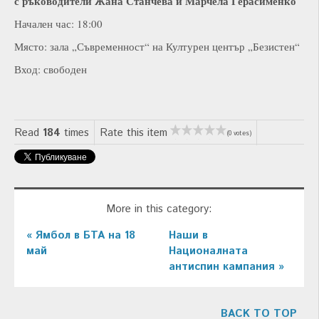
с ръководители Жана Станчева и Марчела Герасименко
Начален час: 18:00
Място: зала „Съвременност“ на Културен център „Безистен“
Вход: свободен
Read
184
times
Rate this item
(0 votes)
More in this category:
« Ямбол в БТА на 18
Наши в
май
Националната
антиспин кампания »
BACK TO TOP