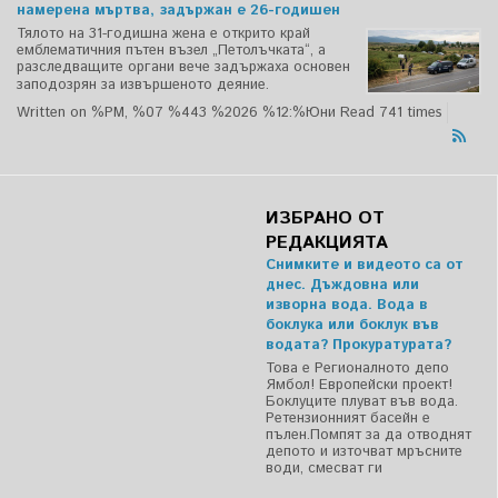
намерена мъртва, задържан е 26-годишен
Тялото на 31-годишна жена е открито край
емблематичния пътен възел „Петолъчката“, а
разследващите органи вече задържаха основен
заподозрян за извършеното деяние.
Written on %PM, %07 %443 %2026 %12:%Юни
Read 741 times
ИЗБРАНО ОТ
РЕДАКЦИЯТА
Снимките и видеото са от
днес. Дъждовна или
изворна вода. Вода в
боклука или боклук във
водата? Прокуратурата?
Това е Регионалното депо
Ямбол! Европейски проект!
Боклуците плуват във вода.
Ретензионният басейн е
пълен.Помпят за да отводнят
депото и източват мръсните
води, смесват ги