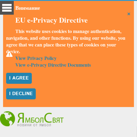
Внимание
×
EU e-Privacy Directive
This website uses cookies to manage authentication,
navigation, and other functions. By using our website, you
agree that we can place these types of cookies on your
device.
View Privacy Policy
View e-Privacy Directive Documents
I AGREE
I DECLINE