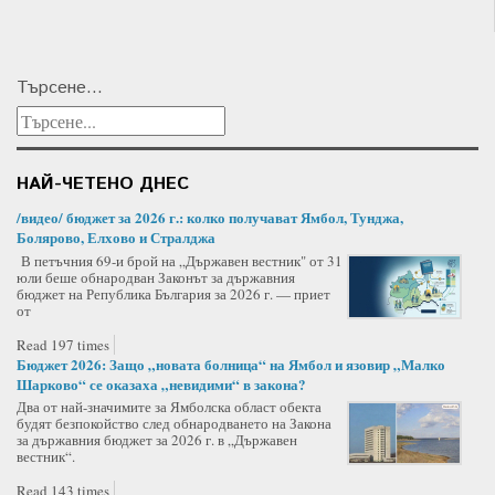
Търсене...
НАЙ-ЧЕТЕНО ДНЕС
/видео/ бюджет за 2026 г.: колко получават Ямбол, Тунджа,
Болярово, Елхово и Стралджа
В петъчния 69-и брой на „Държавен вестник" от 31
юли беше обнародван Законът за държавния
бюджет на Република България за 2026 г. — приет
от
Read 197 times
Бюджет 2026: Защо „новата болница“ на Ямбол и язовир „Малко
Шарково“ се оказаха „невидими“ в закона?
Два от най-значимите за Ямболска област обекта
будят безпокойство след обнародването на Закона
за държавния бюджет за 2026 г. в „Държавен
вестник“.
Read 143 times