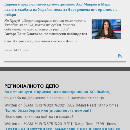
Европа е пред политическо земетресение: Ако Макрон и Мерц
паднат, съдбата на Украйна може да бъде решена не с оръжие, а с
избори
Ян Прауд „Защо изпращаме всички тези пари на
Украйна за война, която те губят, докато
собствената им държава се разпада?
Автор: Таня Благоева, политически наблюдател
бвш. Актриса в Драматичен театър – Ямбол/
Read 143 times
РЕГИОНАЛНОТО ДЕПО
За пет минути е приключило заседание на АС-Ямбол,
по жалба на Движение с екологична насоченост срещу
Written on %AM, %18 %023 %2021 %02:%Май
Read 10746 times
Пълно безхаберие или управленска немощ!?
Все едно- тях няма кой да ги накаже!
Written on %AM, %19 %375 %2019 %11:%Апр
Read 17991 times
В пъти над допустимото, замърсени с мед и олово води се