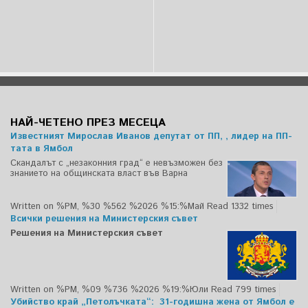
НАЙ-ЧЕТЕНО ПРЕЗ МЕСЕЦА
Известният Мирослав Иванов депутат от ПП, , лидер на ПП-
тата в Ямбол
Скандалът с „незаконния град“ е невъзможен без
знанието на общинската власт във Варна
Written on %PM, %30 %562 %2026 %15:%Май
Read 1332 times
Всички решения на Министерския съвет
Решения на Министерския съвет
Written on %PM, %09 %736 %2026 %19:%Юли
Read 799 times
Убийство край „Петолъчката“: 31-годишна жена от Ямбол е