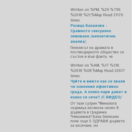
Written on %PM, %29 %795
%2018 %21:%Мар
Read 21170
times
Росица Бакалова -
Срамното сексуално
опипване /непоетичен
анализ/.
Генезисът на драмата в
постмодерното общество се
състои и във факта, че
Written on %AM, %17 %316
%2018 %08:%Мар
Read 22617
times
Чуйте и вижте как се хвали
че озеленил ефективно
града. А колко пари дават и
колко се сече? /С ВИДЕО/
От тази сутрин "Миналата
седмица изсякоха около 8
дървета в градинка
"Николинка".Бяха белязали
поне още 5 ЗДРАВИ дървета
за изсичане, но