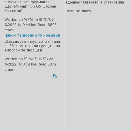
в музикалната формация
здравеопазването, е установила
„ДоРеМи-ни” при ОУ „Любен
Кравелов”
Read 88 times
Written on %PM, %16 %767
%2022 %19:%Ное
Read 6803
times
Някои тв.новини 15 ноември
„Заедност в изкуството и Таня
на 55“ е мотото на срещата на
ямболските творци в
Written on %PM, %15 %720
%2022 %18:%Ное
Read 5872
times