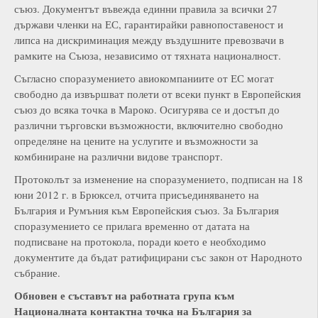
съюз. Документът въвежда единни правила за всички 27
държави членки на ЕС, гарантирайки равнопоставеност и
липса на дискриминация между въздушните превозвачи в
рамките на Съюза, независимо от тяхната националност.
Съгласно споразумението авиокомпаниите от ЕС могат
свободно да извършват полети от всеки пункт в Европейския
съюз до всяка точка в Мароко. Осигурява се и достъп до
различни търговски възможности, включително свободно
определяне на цените на услугите и възможности за
комбиниране на различни видове транспорт.
Протоколът за изменение на споразумението, подписан на 18
юни 2012 г. в Брюксел, отчита присъединяването на
България и Румъния към Европейския съюз. За България
споразумението се прилага временно от датата на
подписване на протокола, поради което е необходимо
документите да бъдат ратифицирани със закон от Народното
събрание.
Обновен е съставът на работната група към
Националната контактна точка на България за