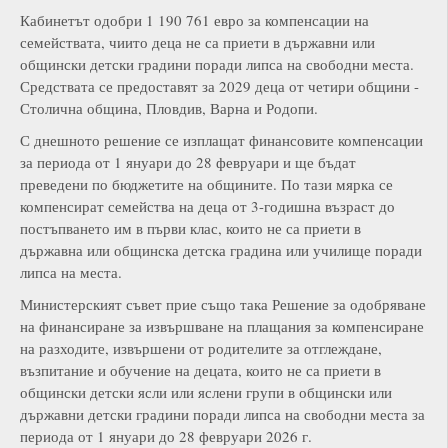
Кабинетът одобри 1 190 761 евро за компенсации на
семействата, чиито деца не са приети в държавни или
общински детски градини поради липса на свободни места.
Средствата се предоставят за 2029 деца от четири общини -
Столична община, Пловдив, Варна и Родопи.
С днешното решение се изплащат финансовите компенсации
за периода от 1 януари до 28 февруари и ще бъдат
преведени по бюджетите на общините. По тази мярка се
компенсират семейства на деца от 3-годишна възраст до
постъпването им в първи клас, които не са приети в
държавна или общинска детска градина или училище поради
липса на места.
Министерският съвет прие също така Решение за одобряване
на финансиране за извършване на плащания за компенсиране
на разходите, извършени от родителите за отглеждане,
възпитание и обучение на децата, които не са приети в
общински детски ясли или яслени групи в общински или
държавни детски градини поради липса на свободни места за
периода от 1 януари до 28 февруари 2026 г.