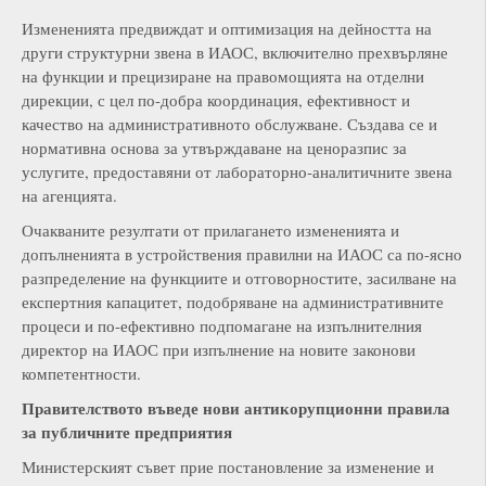
Измененията предвиждат и оптимизация на дейността на
други структурни звена в ИАОС, включително прехвърляне
на функции и прецизиране на правомощията на отделни
дирекции, с цел по-добра координация, ефективност и
качество на административното обслужване. Създава се и
нормативна основа за утвърждаване на ценоразпис за
услугите, предоставяни от лабораторно-аналитичните звена
на агенцията.
Очакваните резултати от прилагането измененията и
допълненията в устройствения правилни на ИАОС са по-ясно
разпределение на функциите и отговорностите, засилване на
експертния капацитет, подобряване на административните
процеси и по-ефективно подпомагане на изпълнителния
директор на ИАОС при изпълнение на новите законови
компетентности.
Правителството въведе нови антикорупционни правила
за публичните предприятия
Министерският съвет прие постановление за изменение и