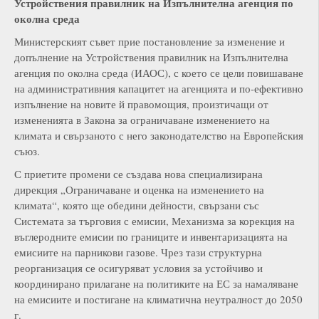
Устройствения правилник на Изпълнителна агенция по
околна среда
Министерският съвет прие постановление за изменение и
допълнение на Устройствения правилник на Изпълнителна
агенция по околна среда (ИАОС), с което се цели повишаване
на административния капацитет на агенцията и по-ефективно
изпълнение на новите й правомощия, произтичащи от
измененията в Закона за ограничаване изменението на
климата и свързаното с него законодателство на Европейския
съюз.
С приетите промени се създава нова специализирана
дирекция „Ограничаване и оценка на изменението на
климата“, която ще обедини дейности, свързани със
Системата за търговия с емисии, Механизма за корекция на
въглеродните емисии по границите и инвентаризацията на
емисиите на парникови газове. Чрез тази структурна
реорганизация се осигуряват условия за устойчиво и
координирано прилагане на политиките на ЕС за намаляване
на емисиите и постигане на климатична неутралност до 2050
г.