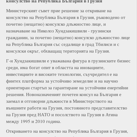
консулство на Република България в Грузия
Министерският съвет прие решение за откриване на
консулство на Република България в Грузия, ръководено от
почетно (нещатно) консулско длъжностно лице, и
назначаване на Николоз Хундзакишвили - грузински
гражданин, за почетно (нещатно) консулско длъжностно лице
на Република България със седалище в град Тбилиси и с
консулски окръг, обхващащ територията на Грузия.
Г-н Хундзакишвили е уважавана фигура в грузинските бизнес
среди, има богат опит в областта на иновациите,
инвестициите и високите технологии, съучредител е на
финтех платформа за устойчиво земеделие и на научно
ориентиран стартъп за гарантиране на устойчиви енергийни
решения. Новоназначеният почетен консул на България е
заемал и отговорни длъжности в Министерството на
външните работи на Грузия, постоянното представителство
на Грузия пред НАТО и посолството на Грузия в Атина
между 1995 и 2010 година.
Откриването на консулство на Република България в Грузия,