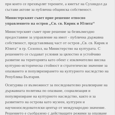
при които се прехвърлят терените, а кметът на Сухиндол да
състави актове за публична общинска собственост.
Министерският съвет прие решение относно
управлението
на остров „Св. св. Кирик и Юлита“
Министерският съвет прие решение за безвъзмездно
предоставяне за управление на имот - публична държавна
собственост, представляващ част от остров „Св. св. Кирик и
Юлита“ в гр. Созопол, на Министерство на културата. С
решението се създават условия за цялостно и устойчиво
развитие на територията като обект с изключително висока
културно-историческа стойност и стратегическо значение за
опазването и популяризирането на културното наследство на
Република България.
Осигурява се възможност за последователно реализиране на
държавната политика по опазване, социализация и
популяризиране на културното наследство, както и за
развитието на острова като музеен, културен и
научноизследователски център от международно значение.
Решението е съобразено с действащите режими за опазване