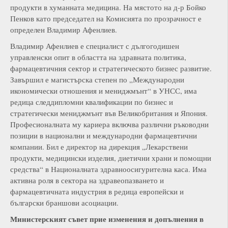
продукти в хуманната медицина. На мястото на д-р Бойко
Пенков като председател на Комисията по прозрачност е
определен Владимир Афенлиев.
Владимир Афенлиев е специалист с дългогодишен
управленски опит в областта на здравната политика,
фармацевтичния сектор и стратегическото бизнес развитие.
Завършил е магистърска степен по „Международни
икономически отношения и мениджмънт“ в УНСС, има
редица следдипломни квалификации по бизнес и
стратегически мениджмънт във Великобритания и Япония.
Професионалната му кариера включва различни ръководни
позиции в национални и международни фармацевтични
компании. Бил е директор на дирекция „Лекарствени
продукти, медицински изделия, диетични храни и помощни
средства“ в Националната здравноосигурителна каса. Има
активна роля в сектора на здравеопазването и
фармацевтичната индустрия в редица европейски и
български браншови асоциации.
Министерският съвет прие изменения и допълнения в