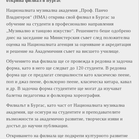
Националната музикална академия „Проф. Панчо
Владигеров“ (НМА) открива свой филиал в Бургас за
обучение на студенти в професионално направления
„Музикално и танцово изкуство“. Решението беше одобрено
днес на заседание на Министерския съвет след положителна
оценка на Националната агенция за оценяване и акредитация
и решение на Академичния съвет на висшето училище.
Обучението във филиала ще се провежда в редовна и задочна
форма, като в него ще следват до 120 студенти. В редовна
форма ще се предлагат специалности като класическо пеене,
поп и джаз пеене, фолклорно пеене, класическа китара, кавал
и др. В задочна форма студентите ще могат да изучават
балетна педагогика и фолклорна хореография.
Филиалът в Бургас, като част от Националната музикална
академия, ще осигури на студентите и преподавателите
възможности за академично развитие, творчески изяви и
достъп до научни публикации.
Откриването на филиала ще подкрепи културното развитие