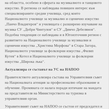
на областта, особено в сферата на музикалното и танцовото
изкуство. В региона се наблюдава повишен интерес към
специализираните средни училища, сред които
Националното училище за музикално и сценично изкуство
„Панчо Владигеров“ и училищата с разширено изучаване на
музика СУ „Добри Чинтулов“ и СУ „Димчо Дебелянов“.
Подобна тенденция се наблюдава и в Югоизточния регион с
развитието на Националното училище за музикални и
сценични изкуства „Христина Морфова“ в Стара Загора,
Националното училище за фолклорни изкуства „Филип
Кутев“ в Котел и Националното училище за фолклорни
изкуства „Широка лъка“.
А
ктуализира се съставът на УС
на
НАПОО
Правителството актуализира състава на Управителния съвет
на Националната агенция за професионално образование и
обучение. Промяната се налага поради изтичане на мандата
на представителя на Министерството на туризма в
управителния орган.
Управителният съвет на НАПОО се състои от председател и