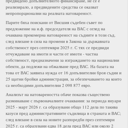
предвидено допълнителното финансиране, не се е
реализирало, а предвидените средства се оказват
непропорционални на реалната натовареност.
Парите бяха поискани от Висшия съдебен съвет по
предложение на и.ф. председателя на ВАС с оглед на
очаквана прекомерна натовареност на съдиите в този съд,
след влизане в сила на промени в Закона за държавната
собственост през септември 2025 г. С тях се предвиди
отчуждаване на имоти и части от имоти - частна
собственост, предназначени за изграждането на национални
обекти, да подлежи на обжалване пред ВАС. На базата на
това от ВАС заявиха нужда от 16 допълнителни броя съдии и
25 щатни бройки администрация, за обезпечаването на които
са необходими допълнителни 2 098 877 евро.
Анализът на натовареността обаче показва съществено
разминаване с първоначалните очаквания: за периода януари
2025 - март 2026 г. са образувани общо 112 дела по такива
казуси пред административните съдилища в страната и ВАС;
след влизане в сила на новите разпоредби през септември
2025 г. са образувани едва 18 дела пред ВАС или около 2