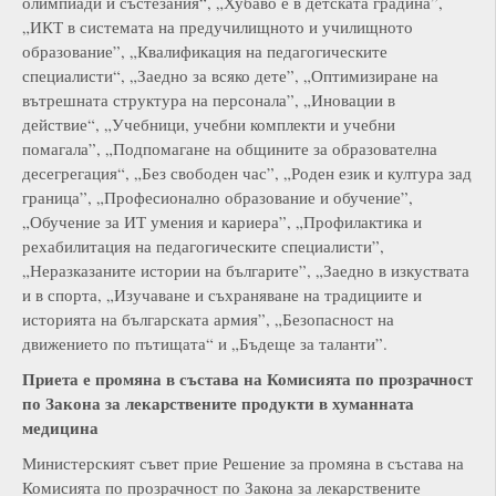
олимпиади и състезания“, „Хубаво е в детската градина”,
„ИКТ в системата на предучилищното и училищното
образование”, „Квалификация на педагогическите
специалисти“, „Заедно за всяко дете”, „Оптимизиране на
вътрешната структура на персонала”, „Иновации в
действие“, „Учебници, учебни комплекти и учебни
помагала”, „Подпомагане на общините за образователна
десегрегация“, „Без свободен час”, „Роден език и култура зад
граница”, „Професионално образование и обучение”,
„Обучение за ИТ умения и кариера”, „Профилактика и
рехабилитация на педагогическите специалисти”,
„Неразказаните истории на българите”, „Заедно в изкуствата
и в спорта, „Изучаване и съхраняване на традициите и
историята на българската армия”, „Безопасност на
движението по пътищата“ и „Бъдеще за таланти”.
Приета е промяна в
състава на Комисията по прозрачност
по Закона за лекарствените продукти в хуманната
медицина
Министерският съвет прие Решение за промяна в състава на
Комисията по прозрачност по Закона за лекарствените