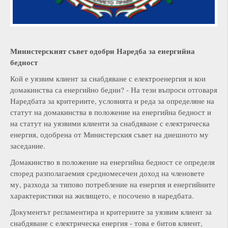
М
инистерският съвет одобри
Н
аредба за енергийна
бедност
Кой е уязвим клиент за снабдяване с електроенергия и кои
домакинства са енергийно бедни? - На тези въпроси отговаря
Наредбата за критериите, условията и реда за определяне на
статут на домакинства в положение на енергийна бедност и
на статут на уязвими клиенти за снабдяване с електрическа
енергия, одобрена от Министерския съвет на днешното му
заседание.
Домакинство в положение на енергийна бедност се определя
според разполагаемия средномесечен доход на членовете
му, разхода за типово потребление на енергия и енергийните
характеристики на жилището, е посочено в наредбата.
Документът регламентира и критериите за уязвим клиент за
снабдяване с електрическа енергия - това е битов клиент,