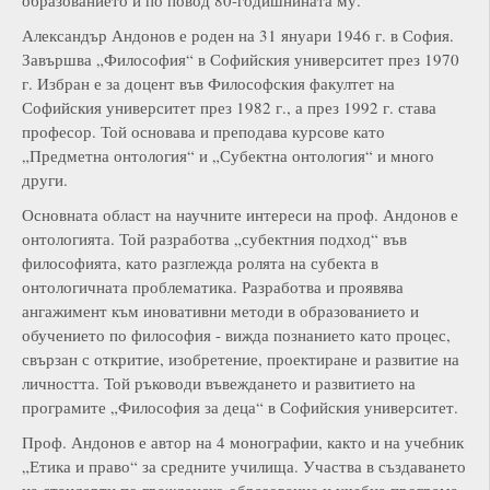
Александър Андонов е роден на 31 януари 1946 г. в София.
Завършва „Философия“ в Софийския университет през 1970
г. Избран е за доцент във Философския факултет на
Софийския университет през 1982 г., а през 1992 г. става
професор. Той основава и преподава курсове като
„Предметна онтология“ и „Субектна онтология“ и много
други.
Основната област на научните интереси на проф. Андонов е
онтологията. Той разработва „субектния подход“ във
философията, като разглежда ролята на субекта в
онтологичната проблематика. Разработва и проявява
ангажимент към иновативни методи в образованието и
обучението по философия - вижда познанието като процес,
свързан с откритие, изобретение, проектиране и развитие на
личността. Той ръководи въвеждането и развитието на
програмите „Философия за деца“ в Софийския университет.
Проф. Андонов е автор на 4 монографии, както и на учебник
„Етика и право“ за средните училища. Участва в създаването
на стандарти по гражданско образование и учебна програма