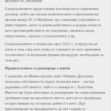
връзките ЕС-Малайзия.
Споразумението представлява всеобхватен и съвременен
договор, който ще засили политическите и икономически
връзки между ЕС и Малайзия, ще стимулира търговията и
инвестициите, както и взаимодействието в редица области
като противодействието на тероризма, околната среда,
енергетиката, науката и технологиите и др.
Споразумението е подписано през 2022 г. и предстои да
влезе в сила след като всяка от страните по него приключи
съответните си вътрешни правни процедури, необходими за
тази цел.
Правителството се разпореди с имоти
С решение на Министерския съвет Община Драгоман
получава собствеността върху поземлен имот - частна
държавна собственост, който се намира в с. Калотина.
Имотът ще бъде използван за разширение на съществуващия
гробищен парк на населеното място, като не се предвижда
осъществяване на стопанска дейност в него. При
нереализиране на предвиденото до пет години от