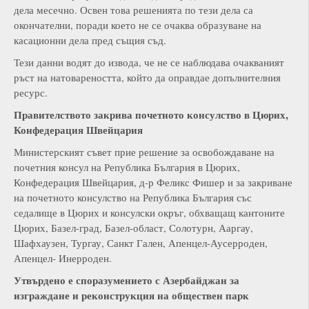
дела месечно. Освен това решенията по тези дела са
окончателни, поради което не се очаква образуване на
касационни дела пред същия съд.
Тези данни водят до извода, че не се наблюдава очакваният
ръст на натовареността, който да оправдае допълнителния
ресурс.
Правителството закрива почетното консулство в Цюрих,
Конфедерация Швейцария
Министерският съвет прие решение за освобождаване на
почетния консул на Република България в Цюрих,
Конфедерация Швейцария, д-р Феликс Фишер и за закриване
на почетното консулство на Република България със
седалище в Цюрих и консулски окръг, обхващащ кантоните
Цюрих, Базел-град, Базел-област, Солотурн, Ааргау,
Шафхаузен, Тургау, Санкт Гален, Апенцел-Аусерроден,
Апенцел- Инерроден.
Утвърдено е споразумението с
Азербайджан за
изграждане и реконструкция на обществен парк