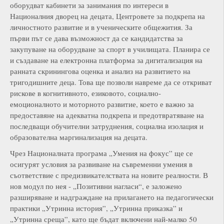
оборудват кабинети за занимания по интереси в
Националния дворец на децата, Центровете за подкрепа на
личностното развитие и в ученическите общежития. За
първи път се дава възможност да се кандидатства за
закупуване на оборудване за спорт в училищата. Планира се
и създаване на електронна платформа за дигитализация на
ранната скринингова оценка и анализ на развитието на
тригодишните деца. Това ще позволи навреме да се откриват
рискове в когнитивното, езиковото, социално-
емоционалното и моторното развитие, което е важно за
предоставяне на адекватна подкрепа и предотвратяване на
последващи обучителни затруднения, социална изолация и
образователна маргинализация на децата.
Чрез Националната програма „Умения на фокус” ще се
осигурят условия за развиване на съвременни умения в
съответствие с предизвикателствата на новите реалности. В
нов модул по нея - „Позитивни нагласи“, е заложено
разширяване и надграждане на прилагането на педагогически
практики „Утринна история”, „Утринна приказка” и
„Утринна среща”, като ще бъдат включени най-малко 50