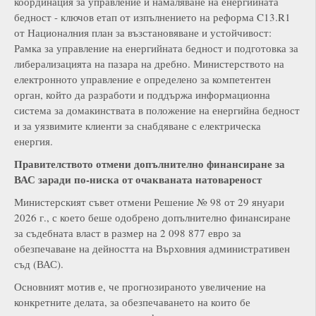
координация за управление и намаляване на енергийната
бедност - ключов етап от изпълнението на реформа C13.R1
от Националния план за възстановяване и устойчивост:
Рамка за управление на енергийната бедност и подготовка за
либерализацията на пазара на дребно. Министерството на
електронното управление е определено за компетентен
орган, който да разработи и поддържа информационна
система за домакинствата в положение на енергийна бедност
и за уязвимите клиенти за снабдяване с електрическа
енергия.
Правителството отмени допълнително финансиране за
ВАС заради по-ниска от очакваната натовареност
Министерският съвет отмени Решение № 98 от 29 януари
2026 г., с което беше одобрено допълнително финансиране
за съдебната власт в размер на 2 098 877 евро за
обезпечаване на дейността на Върховния административен
съд (ВАС).
Основният мотив е, че прогнозираното увеличение на
конкретните делата, за обезпечаването на които бе