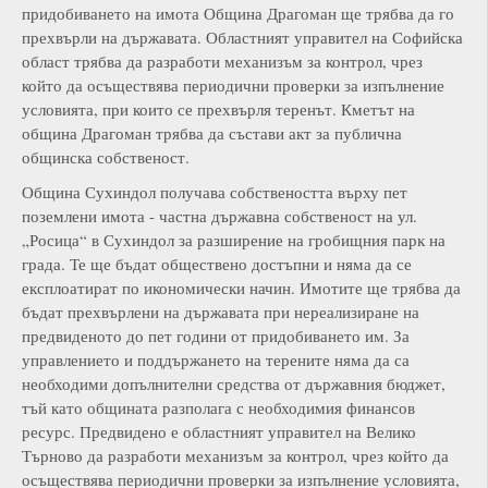
придобиването на имота Община Драгоман ще трябва да го
прехвърли на държавата. Областният управител на Софийска
област трябва да разработи механизъм за контрол, чрез
който да осъществява периодични проверки за изпълнение
условията, при които се прехвърля теренът. Кметът на
община Драгоман трябва да състави акт за публична
общинска собственост.
Община Сухиндол получава собствеността върху пет
поземлени имота - частна държавна собственост на ул.
„Росица“ в Сухиндол за разширение на гробищния парк на
града. Те ще бъдат обществено достъпни и няма да се
експлоатират по икономически начин. Имотите ще трябва да
бъдат прехвърлени на държавата при нереализиране на
предвиденото до пет години от придобиването им. За
управлението и поддържането на терените няма да са
необходими допълнителни средства от държавния бюджет,
тъй като общината разполага с необходимия финансов
ресурс. Предвидено е областният управител на Велико
Търново да разработи механизъм за контрол, чрез който да
осъществява периодични проверки за изпълнение условията,