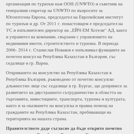
организация по туризъм към ООН (UNWTO) и съветник на
генералния секретар на UNWTO по въпросите за
Югоизточна Европа, председател на Европейския институт
по туризъм и др. От 2011 г. понастоящем е председател на
УС и изпълнителен директор на „ЕЙЧ-ЕМ Хотели“ АД, както
и управител на компании, свързани с управлението на
недвижими имоти, строителството и туризма. В периода
2006- 2014 г. Станислав Новаков е изпълнявал функциите на
почетен консул на Република Казахстан в България, със
седалище в гр. Варна.
Откриването на консулство на Република Казахстан в
Република България, ръководено от почетно консулско
длъжностно лице със седалище в гр. Бургас, ще допринесе за
развитието на двустранното сътрудничество в областта на
търговията, инвестициите, транспорта, туризма и културата,
както и за оказването на консулска и правна помощ на
гражданите на Република Казахстан, пребиваващи на
територията на нашата страна.
Правителството даде съгласие да бъде открито почетно