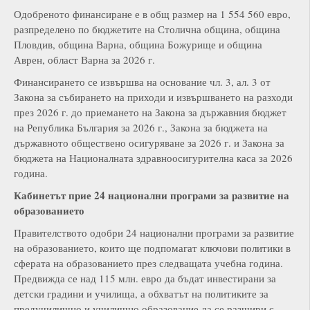
Одобреното финансиране е в общ размер на 1 554 560 евро,
разпределено по бюджетите на Столична община, община
Пловдив, община Варна, община Божурище и община
Аврен, област Варна за 2026 г.
Финансирането се извършва на основание чл. 3, ал. 3 от
Закона за събирането на приходи и извършването на разходи
през 2026 г. до приемането на Закона за държавния бюджет
на Република България за 2026 г., Закона за бюджета на
държавното обществено осигуряване за 2026 г. и Закона за
бюджета на Националната здравноосигурителна каса за 2026
година.
К
абинетът прие 24 национални програми за развитие на
образованието
Правителството одобри 24 национални програми за развитие
на образованието, които ще подпомагат ключови политики в
сферата на образованието през следващата учебна година.
Предвижда се над 115 млн. евро да бъдат инвестирани за
детски градини и училища, а обхватът на политиките за
предучилищно и училищно образование да се разшири с