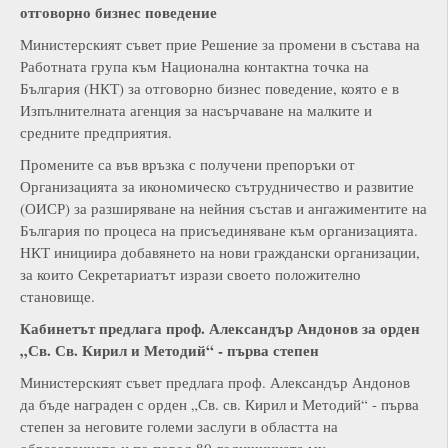
отговорно бизнес поведение
Министерският съвет прие Решение за промени в състава на
Работната група към Национална контактна точка на
България (НКТ) за отговорно бизнес поведение, която е в
Изпълнителната агенция за насърчаване на малките и
средните предприятия.
Промените са във връзка с получени препоръки от
Организацията за икономическо сътрудничество и развитие
(ОИСР) за разширяване на нейния състав и ангажиментите на
България по процеса на присъединяване към организацията.
НКТ инициира добавянето на нови граждански организации,
за които Секретариатът изрази своето положително
становище.
К
абинетът предлага проф.
А
лександър
А
ндонов за орден
„
С
в.
С
в.
К
ирил и
М
етодий“ - първа степен
Министерският съвет предлага проф. Александър Андонов
да бъде награден с орден „Св. св. Кирил и Методий“ - първа
степен за неговите големи заслуги в областта на
образованието и по повод 80-годишнината му.