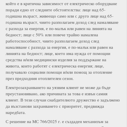
който е в критична зависимост от електрическо оборудване
поради едно от следните обстоятелства: лице над 65-
годишна възраст, живеещо само или с друго лице над 65-
годишна възраст, чиито разполагаем доход след намаляване
с разхода за енергия, е по-малък или равен на линията на
бедност; лице с 50% или повече трайно намалена
работоспособност, чиито разполагаем доход след
намаляване с разхода за енергия, е по-малък или равен на
линията на бедност; лице, което има нужда от помощни
средства и/или медицински изделия за поддържане на
живота, които работят с електрическа енергия; лице,
получавало социални помощи и/или помощ за отопление
през предходния отоплителен сезон.
Електрозахранването на уязвим клиент не може да бъде
преустановявано, ако причината за това е извън самия
клиент. В тези случаи снабдителното дружество е задължено
да възстанови захранването с приоритет, предвижда
наредбата.
С решение на МС 766/2025 г. е създаден механизъм за