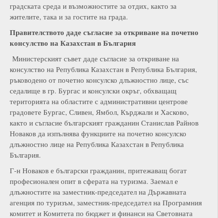
градската среда и възможностите за отдих, както за
жителите, така и за гостите на града.
Правителството даде съгласие за откриване на почетно
консулство на Казахстан в България
Министерският съвет даде съгласие за откриване на
консулство на Република Казахстан в Република България,
ръководено от почетно консулско длъжностно лице, със
седалище в гр. Бургас и консулски окръг, обхващащ
територията на областите с административни центрове
градовете Бургас, Сливен, Ямбол, Кърджали и Хасково,
както и съгласие българският гражданин Станислав Райнов
Новаков да изпълнява функциите на почетно консулско
длъжностно лице на Република Казахстан в Република
България.
Г-н Новаков е български гражданин, притежаващ богат
професионален опит в сферата на туризма. Заемал е
длъжностите на заместник-председател на Държавната
агенция по туризъм, заместник-председател на Програмния
комитет и Комитета по бюджет и финанси на Световната