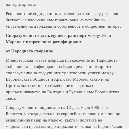
на територията.
Решението не води до допълнителни разходи за държавния
бюджет и е насочено към гарантиране на устойчиво
управление на държавната собственост в обществен интерес.
Споразумението за въздушен транспорт между ЕС и
Мароко е изпратено за ратифициране
от Народното събрание
Министерският съвет изпраща предложение до Народното
събрание за ратифициране на Евро-средиземноморското
споразумение за въздушните транспортни услуги между
Европейската общност и Кралство Мароко, както и на
Протокола за неговото изменение във връзка с
присъединяването на България и Румъния към Европейския
съюз.
Споразумението, подписано на 12 декември 2006 г. в
Брюксел, урежда достъпа на европейските авиокомпании до
авиационния пазар на Мароко, както и полетите на
марокански превозвачи до държавите членки на Европейския