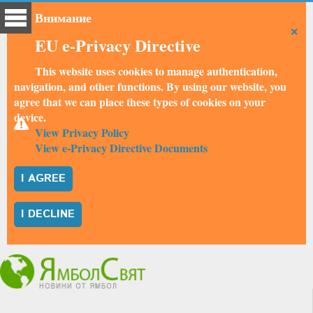
Внимание
×
EU e-Privacy Directive
This website uses cookies to manage authentication,
navigation, and other functions. By using our website, you
agree that we can place these types of cookies on your
device.
View Privacy Policy
View e-Privacy Directive Documents
I AGREE
I DECLINE