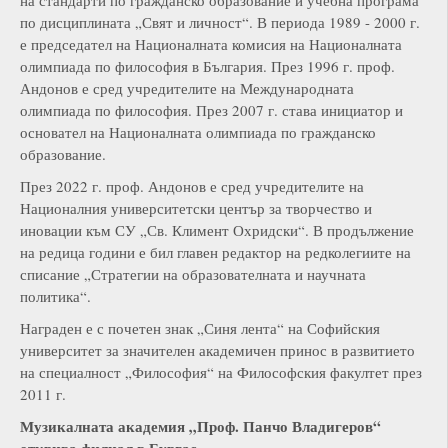
по дисциплината „Свят и личност“. В периода 1989 - 2000 г.
е председател на Националната комисия на Националната
олимпиада по философия в България. През 1996 г. проф.
Андонов е сред учредителите на Международната
олимпиада по философия. През 2007 г. става инициатор и
основател на Националната олимпиада по гражданско
образование.
През 2022 г. проф. Андонов е сред учредителите на
Националния университетски център за творчество и
иновации към СУ „Св. Климент Охридски“. В продължение
на редица години е бил главен редактор на редколегиите на
списание „Стратегии на образователната и научната
политика“.
Награден е с почетен знак „Синя лента“ на Софийския
университет за значителен академичен принос в развитието
на специалност „Философия“ на Философския факултет през
2011 г.
М
узикалната академия „
П
роф.
П
анчо
В
ладигеров“
открива филиал в
Б
ургас