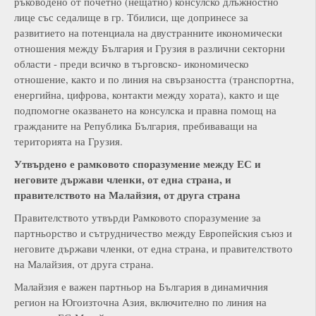
ръководено от почетно (нещатно) консулско длъжностно
лице със седалище в гр. Тбилиси, ще допринесе за
развитието на потенциала на двустранните икономически
отношения между България и Грузия в различни секторни
области - преди всичко в търговско- икономическо
отношение, както и по линия на свързаността (транспортна,
енергийна, цифрова, контакти между хората), както и ще
подпомогне оказването на консулска и правна помощ на
гражданите на Република България, пребиваващи на
територията на Грузия.
Утвърдено е р
амковото споразумение между
ЕС
и
неговите държави членки, от една страна, и
правителството на Малайзия, от друга страна
Правителството утвърди Рамковото споразумение за
партньорство и сътрудничество между Европейския съюз и
неговите държави членки, от една страна, и правителството
на Малайзия, от друга страна.
Малайзия е важен партньор на България в динамичния
регион на Югоизточна Азия, включително по линия на