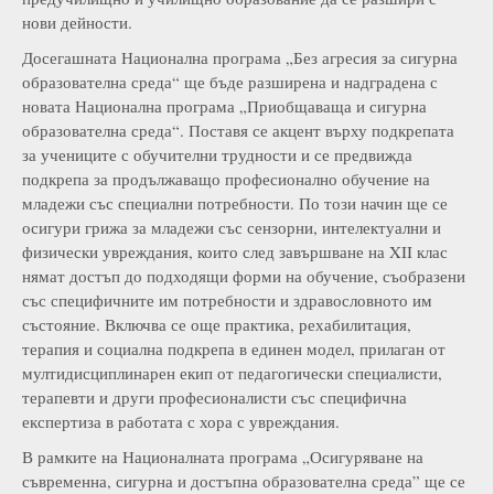
нови дейности.
Досегашната Национална програма „Без агресия за сигурна
образователна среда“ ще бъде разширена и надградена с
новата Национална програма „Приобщаваща и сигурна
образователна среда“. Поставя се акцент върху подкрепата
за учениците с обучителни трудности и се предвижда
подкрепа за продължаващо професионално обучение на
младежи със специални потребности. По този начин ще се
осигури грижа за младежи със сензорни, интелектуални и
физически увреждания, които след завършване на XII клас
нямат достъп до подходящи форми на обучение, съобразени
със специфичните им потребности и здравословното им
състояние. Включва се още практика, рехабилитация,
терапия и социална подкрепа в единен модел, прилаган от
мултидисциплинарен екип от педагогически специалисти,
терапевти и други професионалисти със специфична
експертиза в работата с хора с увреждания.
В рамките на Националната програма „Осигуряване на
съвременна, сигурна и достъпна образователна среда” ще се