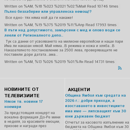
Written on %AM, %18 %023 %2021 %02:%Май
Read 10746 times
Пълно безхаберие или управленска немощ!?
Все едно- тях няма кой да ги накаже!
Written on %AM, %19 %375 %2019 %11:%Апр
Read 17993 times
В пъти над допустимото, замърсени с мед и олово води се
леели от Регионалното депо..
Тук са данни от усвояването на милиони европейски и наши пари
Има ли наказан някой. Май няма...В режима и ножа и хляба...В
Наказателното постановление за 2500 лева, проверяващите не
поставили дори датата...ама...
Written on %AM, %13 %026 %2019 %01:%Ян
Read 14731 times
НОВИНИТЕ ОТ
АКЦЕНТИ
ТЕЛЕВИЗИИТЕ
Община Ямбол към средата на
2026 г.: добри приходи, а
Някои тв. новини 17
изоставането в инвестициите
ноември
има име — липсващият към 30
За предстоящия концерт на
юни държавен бюджет
вокална формация До-Ре мини
в неделя, за красивите емоции,
Отчетът за касовото изпълнение на
призове и награди през
бюджета на Община Ямбол към 30