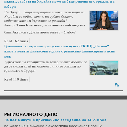
паднат, съдбата на Украйна може да бъде решена не с оръжие, а с
избори
Ян Прауд „Защо изпращаме всички тези пари на
Украйна за война, която те губят, докато
собствената им държава се разпада?
Автор: Таня Благоева, политически наблюдател
бвш. Актриса в Драматичен театър – Ямбол/
Read 162 times
Граничният контролно-пропускателен пункт (ГКПП) „Лесово“
влиза в новата финансова година с разписано финансиране и ясна
цел:
удвояване на капацитета за товарни автомобили, за
да се сложи край на километричните опашки по
границата с Турция.
Read 110 times
РЕГИОНАЛНОТО ДЕПО
За пет минути е приключило заседание на АС-Ямбол,
по жалба на Движение с екологична насоченост срещу