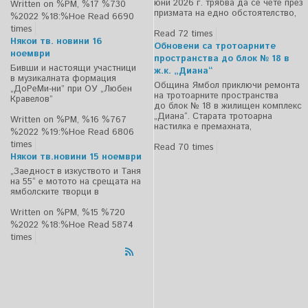
юни 2026 г. трябва да се чете през
Written on %PM, %17 %730
призмата на едно обстоятелство,
%2022 %18:%Ное
Read 6690
times
Read 72 times
Някои тв. новини 16
Обновени са тротоарните
ноември
пространства до блок № 18 в
Бивши и настоящи участници
ж.к. „Диана“
в музикалната формация
Община Ямбол приключи ремонта
„ДоРеМи-ни” при ОУ „Любен
на тротоарните пространства
Кравелов”
до блок № 18 в жилищен комплекс
„Диана“. Старата тротоарна
Written on %PM, %16 %767
настилка е премахната,
%2022 %19:%Ное
Read 6806
times
Read 70 times
Някои тв.новини 15 ноември
„Заедност в изкуството и Таня
на 55“ е мотото на срещата на
ямболските творци в
Written on %PM, %15 %720
%2022 %18:%Ное
Read 5874
times