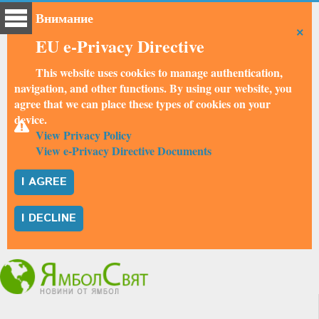
Внимание
×
EU e-Privacy Directive
This website uses cookies to manage authentication,
navigation, and other functions. By using our website, you
agree that we can place these types of cookies on your
device.
View Privacy Policy
View e-Privacy Directive Documents
I AGREE
I DECLINE