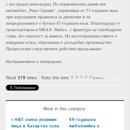
с пострадал пешеходец. По първоначални данни лек
автомобил „Рено Сценик“, управляван от 53-годишен мъж
при нарушаване правилата за движение и по
непредпазливост е бутнал 47-годишен мъж. Пешеходецът е
транспортиран в МБАЛ- Ямбол , с фрактура на тазобедрена
става, без опасност за живота. На местопроизшествието е
извършен оглед, образувано е досъдебно производство.
Процесуално-следствените действия продължават
Изображението е генерирано
Read
379
times
Rate this item
(0 votes)
More in this category:
« НАП спипа уязвими
49-годишна
лица в Хазартна зала
ямболлийка е