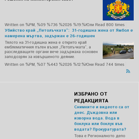
Written on %PM, %09 %736 %2026 %19:%Юли
Read 800 times
Убийство край „Петолъчката“: 31-годишна жена от Ямбол е
намерена мъртва, задържан е 26-годишен
Тялото на 31-годишна жена е открито край
емблематичния пътен възел „Петолъчката“, а
разследващите органи вече задържаха основен
заподозрян за извършеното деяние.
Written on %PM, %07 %443 %2026 %12:%Юни
Read 744 times
ИЗБРАНО ОТ
РЕДАКЦИЯТА
Снимките и видеото са от
днес. Дъждовна или
изворна вода. Вода в
боклука или боклук във
водата? Прокуратурата?
Това е Регионалното депо