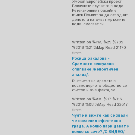
Ямбол! Европейски проект!
Боклуците плуват във вода.
Ретензионният басейн е
пълен.Помпят за да отводнят
депото и източват мръсните
води, смесват ги
Written on %PM, %29 %795
%2018 %21:%Мар
Read 21170
times
Росица Бакалова -
Срамното сексуално
опипване /непоетичен
анализ/.
Генезисът на драмата в
постмодерното общество се
състои и във факта, че
Written on %AM, %17 %316
%2018 %08:%Мар
Read 22617
times
Чуйте и вижте как се хвали
че озеленил ефективно
града. А колко пари дават и
колко се сече? /С ВИДЕО/