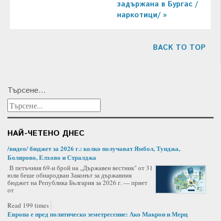
задържана в Бургас /
наркотици/ »
BACK TO TOP
Търсене...
НАЙ-ЧЕТЕНО ДНЕС
/видео/ бюджет за 2026 г.: колко получават Ямбол, Тунджа,
Болярово, Елхово и Стралджа
В петъчния 69-и брой на „Държавен вестник" от 31
юли беше обнародван Законът за държавния
бюджет на Република България за 2026 г. — приет
от
Read 199 times
Европа е пред политическо земетресение: Ако Макрон и Мерц