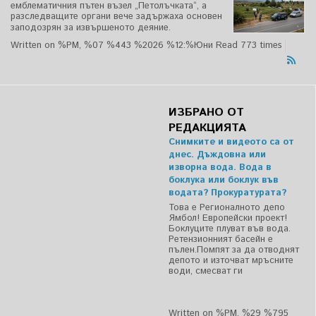
емблематичния пътен възел „Петолъчката“, а
разследващите органи вече задържаха основен
заподозрян за извършеното деяние.
Written on %PM, %07 %443 %2026 %12:%Юни
Read 773 times
ИЗБРАНО ОТ
РЕДАКЦИЯТА
Снимките и видеото са от
днес. Дъждовна или
изворна вода. Вода в
боклука или боклук във
водата? Прокуратурата?
Това е Регионалното депо
Ямбол! Европейски проект!
Боклуците плуват във вода.
Ретензионният басейн е
пълен.Помпят за да отводнят
депото и източват мръсните
води, смесват ги
Written on %PM, %29 %795