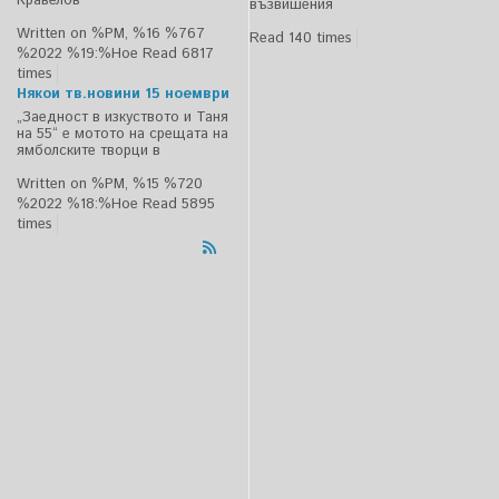
Кравелов”
възвишения
Written on %PM, %16 %767
Read 140 times
%2022 %19:%Ное
Read 6817
times
Някои тв.новини 15 ноември
„Заедност в изкуството и Таня
на 55“ е мотото на срещата на
ямболските творци в
Written on %PM, %15 %720
%2022 %18:%Ное
Read 5895
times