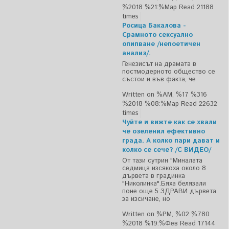
%2018 %21:%Мар
Read 21188
times
Росица Бакалова -
Срамното сексуално
опипване /непоетичен
анализ/.
Генезисът на драмата в
постмодерното общество се
състои и във факта, че
Written on %AM, %17 %316
%2018 %08:%Мар
Read 22632
times
Чуйте и вижте как се хвали
че озеленил ефективно
града. А колко пари дават и
колко се сече? /С ВИДЕО/
От тази сутрин "Миналата
седмица изсякоха около 8
дървета в градинка
"Николинка".Бяха белязали
поне още 5 ЗДРАВИ дървета
за изсичане, но
Written on %PM, %02 %780
%2018 %19:%Фев
Read 17144