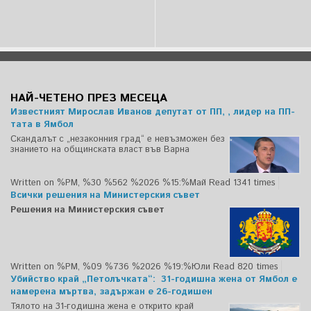
НАЙ-ЧЕТЕНО ПРЕЗ МЕСЕЦА
Известният Мирослав Иванов депутат от ПП, , лидер на ПП-
тата в Ямбол
Скандалът с „незаконния град“ е невъзможен без
знанието на общинската власт във Варна
Written on %PM, %30 %562 %2026 %15:%Май
Read 1341 times
Всички решения на Министерския съвет
Решения на Министерския съвет
Written on %PM, %09 %736 %2026 %19:%Юли
Read 820 times
Убийство край „Петолъчката“: 31-годишна жена от Ямбол е
намерена мъртва, задържан е 26-годишен
Тялото на 31-годишна жена е открито край