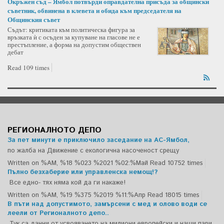
Окръжен съд – Ямбол потвърди оправдателна присъда за общински
съветник, обвинена в клевета и обида към председателя на
Общинския съвет
Съдът: критиката към политическа фигура за
връзката ѝ с осъден за купуване на гласове не е
престъпление, а форма на допустим обществен
дебат
Read 109 times
РЕГИОНАЛНОТО ДЕПО
За пет минути е приключило заседание на АС-Ямбол,
по жалба на Движение с екологична насоченост срещу
Written on %AM, %18 %023 %2021 %02:%Май
Read 10752 times
Пълно безхаберие или управленска немощ!?
Все едно- тях няма кой да ги накаже!
Written on %AM, %19 %375 %2019 %11:%Апр
Read 18015 times
В пъти над допустимото, замърсени с мед и олово води се
леели от Регионалното депо..
Тук са данни от усвояването на милиони европейски и наши пари