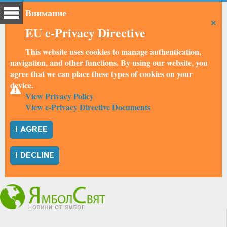
Внимание
×
EU e-Privacy Directive
This website uses cookies to manage authentication,
navigation, and other functions. By using our website, you
agree that we can place these types of cookies on your
device.
View Privacy Policy
View e-Privacy Directive Documents
I AGREE
I DECLINE