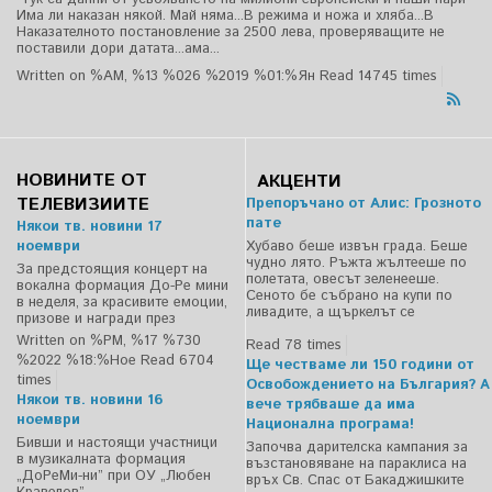
Има ли наказан някой. Май няма...В режима и ножа и хляба...В
Наказателното постановление за 2500 лева, проверяващите не
поставили дори датата...ама...
Written on %AM, %13 %026 %2019 %01:%Ян
Read 14745 times
НОВИНИТЕ ОТ
АКЦЕНТИ
ТЕЛЕВИЗИИТЕ
Препоръчано от Алис: Грозното
пате
Някои тв. новини 17
ноември
Хубаво беше извън града. Беше
чудно лято. Ръжта жълтееше по
За предстоящия концерт на
полетата, овесът зеленееше.
вокална формация До-Ре мини
Сеното бе събрано на купи по
в неделя, за красивите емоции,
ливадите, а щъркелът се
призове и награди през
Written on %PM, %17 %730
Read 78 times
%2022 %18:%Ное
Read 6704
Ще честваме ли 150 години от
times
Освобождението на България? А
Някои тв. новини 16
вече трябваше да има
ноември
Национална програма!
Бивши и настоящи участници
Започва дарителска кампания за
в музикалната формация
възстановяване на параклиса на
„ДоРеМи-ни” при ОУ „Любен
връх Св. Спас от Бакаджишките