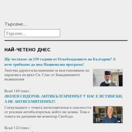
Търсене...
НАЙ-ЧЕТЕНО ДНЕС
Ще честваме ли 150 години от Освобождението на България? А
вече трябваше да има Национална програма!
Започва дарителска кампания за възстановяване на
параклиса на връх Св. Спас от Бакаджишките
възвишения
Read 140 times
(ВОЛЕН СИДЕРОВ: АНТИБЪЛГАРИЗМЪТ У НАС Е ИСТИНСКИ,
А НЕ АНТИСЕМИТИЗМЪТ!
Спекулациите с темата антисемитизъм и опасността
от реалния антибългаризъм, който ни залива. Това е
темата на днешния ми коментар Свобода.
Read 124 times