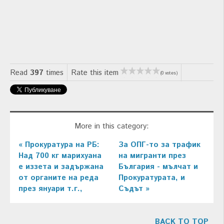
Read
397
times
Rate this item
(0 votes)
More in this category:
« Прокуратура на РБ:
За ОПГ-то за трафик
Над 700 кг марихуана
на мигранти през
е иззета и задържана
България - мълчат и
от органите на реда
Прокуратурата, и
през януари т.г.,
Съдът »
BACK TO TOP