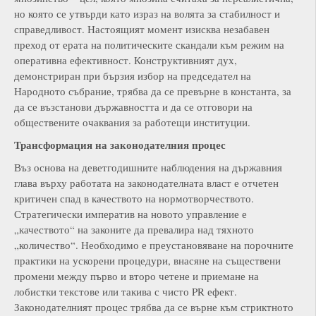
но която се утвърди като израз на волята за стабилност и
справедливост. Настоящият момент изисква незабавен
преход от ерата на политическите скандали към режим на
оперативна ефективност. Конструктивният дух,
демонстриран при бързия избор на председател на
Народното събрание, трябва да се превърне в константа, за
да се възстанови държавността и да се отговори на
обществените очаквания за работещи институции.
Трансформация на законодателния процес
Въз основа на деветгодишните наблюдения на държавния
глава върху работата на законодателната власт е отчетен
критичен спад в качеството на нормотворчеството.
Стратегически императив на новото управление е
„качеството“ на законите да превалира над тяхното
„количество“. Необходимо е преустановяване на порочните
практики на ускорени процедури, внасяне на съществени
промени между първо и второ четене и приемане на
лобистки текстове или такива с чисто PR ефект.
Законодателният процес трябва да се върне към стриктното