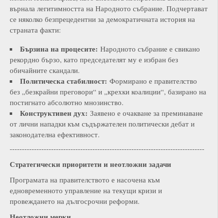
върнала легитимността на Народното събрание. Подчертават
се няколко безпрецедентни за демократичната история на
страната факти:
Бързина на процесите:
Народното събрание е свикано
рекордно бързо, като председателят му е избран без
обичайните скандали.
Политическа стабилност:
Формирано е правителство
без „безкрайни преговори“ и „крехки коалиции“, базирано на
постигнато абсолютно мнозинство.
Конструктивен дух:
Заявено е очакване за преминаване
от лични нападки към съдържателен политически дебат и
законодателна ефективност.
--------------------------------------------------------------------------------
Стратегически приоритети и неотложни задачи
Програмата на правителството е насочена към
едновременното управление на текущи кризи и
провеждането на дългосрочни реформи.
Неотложни мерки