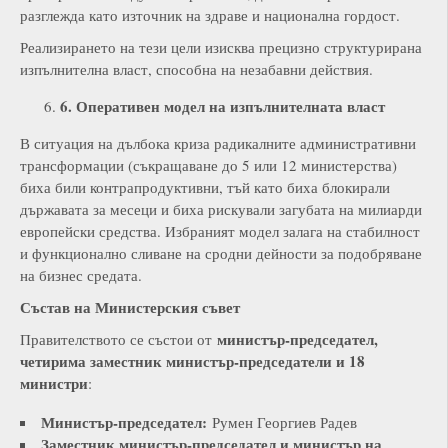
разглежда като източник на здраве и национална гордост.
Реализирането на тези цели изисква прецизно структурирана
изпълнителна власт, способна на незабавни действия.
6. Оперативен модел на изпълнителната власт
В ситуация на дълбока криза радикалните административни
трансформации (съкращаване до 5 или 12 министерства)
биха били контрапродуктивни, тъй като биха блокирали
държавата за месеци и биха рискували загубата на милиарди
европейски средства. Избраният модел залага на стабилност
и функционално сливане на сродни дейности за подобряване
на бизнес средата.
Състав на Министерския съвет
министър-председател,
Правителството се състои от
четирима заместник министър-председатели и 18
министри
:
Министър-председател:
Румен Георгиев Радев
Заместник министър-председател и министър на