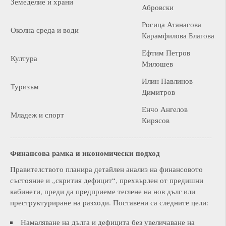
Земеделие и храни
Абровски
Росица Атанасова
Околна среда и води
Карамфилова Благова
Ефтим Петров
Култура
Милошев
Илин Павлинов
Туризъм
Димитров
Енчо Ангелов
Младеж и спорт
Кирясов
--------------------------------------------------------------------------------
Финансова рамка и икономически подход
Правителството планира детайлен анализ на финансовото
състояние и „скрития дефицит“, прехвърлен от предишни
кабинети, преди да предприеме теглене на нов дълг или
преструктуриране на разходи. Поставени са следните цели:
Намаляване на дълга и дефицита без увеличаване на