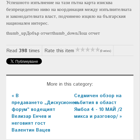
Успешното изпълнение на тази пътна карта изисква
безпрецедентно ниво на координация между изпълнителната
и законодателната власт, подчинено изцяло на българския
национален интерес.
thumb_upДобър отчетthumb_downЛош отчет
Read
398
times
Rate this item
(0 votes)
More in this category:
« В
Седмичен обзор на
предаването „Дискусионен
събития в област
форум“ водещият
Ямбол 4 - 10 МАЙ /2
Велизар Енчев и
микса и разговор/ »
неговият гост
Валентин Вацев