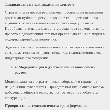
Ликвидиране на олигархичния контрол
Стратегията за правов ред включва пресичане на незаконния
достъп до публичен ресурс и окончателно премахване на
административния и политически рекет върху бизнеса.
Подобряването на регулаторната среда чрез върховенство на
правото е единственият път към превръщането на България в
модерна европейска икономика.
Здравата институционална основа и гарантираната законност
са задължителната отправна точка към технологичния скок и
индустриалното ускорение.
4. Модернизация и дългосрочен икономически
растеж
Модернизацията е стратегически избор, който гарантира
националния суверенитет. Преходът към икономика с висока
добавена стойност е единственият отговор на глобалната
конкуренция.
Приоритети на технологичната трансформация