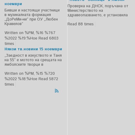
ноември
Проверка на ДНСК, поръчана от
Бивши и настоящи участници
Министерството на
в музикалната формация
здравеопазването, е установила
„ДоРеМи-ни” при ОУ „Любен
Кравелов”
Read 88 times
Written on %PM, %16 %767
%2022 %19:%Ное
Read 6803
times
Някои тв.новини 15 ноември
„Заедност в изкуството и Таня
на 55“ е мотото на срещата на
ямболските творци в
Written on %PM, %15 %720
%2022 %18:%Ное
Read 5872
times