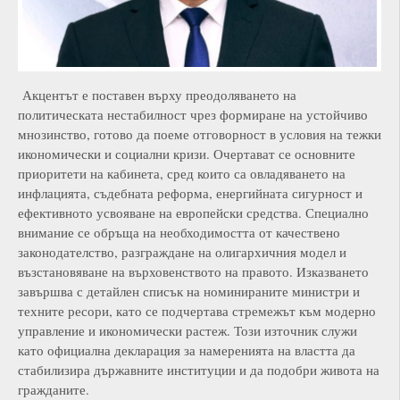
Акцентът е поставен върху преодоляването на
политическата нестабилност чрез формиране на устойчиво
мнозинство, готово да поеме отговорност в условия на тежки
икономически и социални кризи. Очертават се основните
приоритети на кабинета, сред които са овладяването на
инфлацията, съдебната реформа, енергийната сигурност и
ефективното усвояване на европейски средства. Специално
внимание се обръща на необходимостта от качествено
законодателство, разграждане на олигархичния модел и
възстановяване на върховенството на правото. Изказването
завършва с детайлен списък на номинираните министри и
техните ресори, като се подчертава стремежът към модерно
управление и икономически растеж. Този източник служи
като официална декларация за намеренията на властта да
стабилизира държавните институции и да подобри живота на
гражданите.