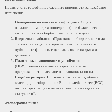
Правителството дефинира следните приоритети за незабавно
изпълнение:
Овладяване на цените и инфлацията:
Още в
началото на мандата (понеделник) ще бъдат внесени
законопроекти за борба с галопиращите цени.
Бюджетна стабилност:
Приемане на бюджет, който да
сложи край на „волонтеризма“ и експериментите с
публичните финанси, с цел намаляване на дълга и
дефицита.
План за възстановяване и устойчивост
(ПВУ):
Спешно внасяне на корекции и нови
предложения за спасяване на плащанията по плана.
Съдебна реформа:
Промяна в Закона за съдебната
власт преди избора на нов Висш съдебен съвет (ВСС) и
инспекторат, за да се избегне „възпроизвеждане на
статуквото“.
Дългосрочна визия