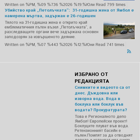
Written on %PM, %09 %736 %2026 %19:%Юли
Read 799 times
Убийство край „Петолъчката“: 31-годишна жена от Ямбол е
намерена мъртва, задържан е 26-годишен
Тялото на 31-годишна жена е открито край
емблематичния пътен възел „Петолъчката“, а
разследващите органи вече задържаха основен
заподозрян за извършеното деяние.
Written on %PM, %07 %443 %2026 %12:%Юни
Read 741 times
ИЗБРАНО ОТ
РЕДАКЦИЯТА
Снимките и видеото са от
днес. Дъждовна или
изворна вода. Вода в
боклука или боклук във
водата? Прокуратурата?
Това е Регионалното депо
Ямбол! Европейски проект!
Боклуците плуват във вода.
Ретензионният басейн е
пълен.Помпят за да отводнят