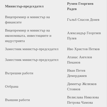
Румен Георгиев
Министър-председател
Радев
Вицепремиер и министър на
Гълъб Спасов Донев
финансите
Вицепремиер и министър на
Александър Георгиев
икономиката, инвестициите и
Пулев
индустрията
Заместник министър-председател
Иво Христов Петков
Атанас Ангелов
Заместник министър-председател
Пеканов
Иван Петев
Вътрешни работи
Демерджиев
Димитър Желязков
Отбрана
Стоянов
Велислава Николова
Външни работи
Петрова Чамова