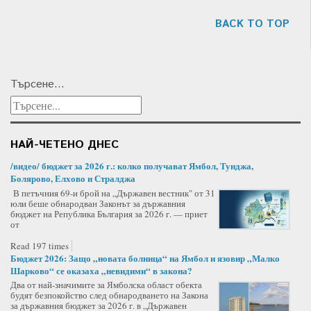
BACK TO TOP
Търсене...
НАЙ-ЧЕТЕНО ДНЕС
/видео/ бюджет за 2026 г.: колко получават Ямбол, Тунджа,
Болярово, Елхово и Стралджа
В петъчния 69-и брой на „Държавен вестник" от 31
юли беше обнародван Законът за държавния
бюджет на Република България за 2026 г. — приет
от
Read 197 times
Бюджет 2026: Защо „новата болница“ на Ямбол и язовир „Малко
Шарково“ се оказаха „невидими“ в закона?
Два от най-значимите за Ямболска област обекта
будят безпокойство след обнародването на Закона
за държавния бюджет за 2026 г. в „Държавен