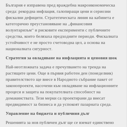
България е изправена пред враждебна макроикономическа
среда: рекордна инфлация, галопиращи цени и сериозни
фискални дефицити. Стратегическата линия на кабинета е
категорично преустановяване на „финансовия
волунтаризъм“ и рисковите експерименти с публичните
средства, които белязаха предходните периоди. Фискалната
устойчивост е не просто счетоводна цел, а основа на
националната сигурност.
Стратегия за овладяване на инфлацията и ценовия шок
Най-неотложната задача е пречупването на тренда на
растящите цени. Още в първия работен ден (понеделник)
правителството ще внесе в Народното събрание пакет от
законопроекти, насочени към овладяване на инфлационните
процеси и защита на покупателната способност на
домакинствата. Тези мерки са проектирани да внесат
предвидимост за бизнеса и да успокоят пазарната среда.
Управление на бюджета и публичния дълг
Решенията за нов публичен дълг ще се вземат единствено