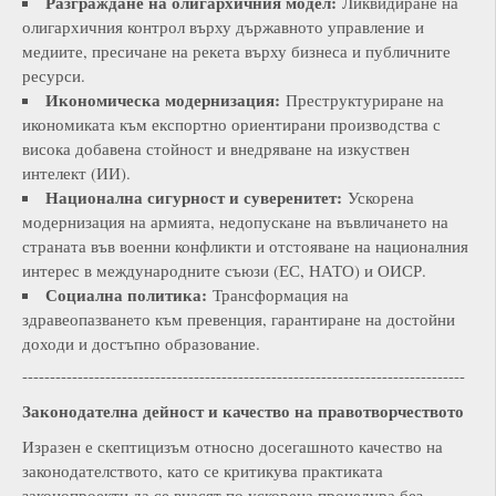
Разграждане на олигархичния модел:
Ликвидиране на
олигархичния контрол върху държавното управление и
медиите, пресичане на рекета върху бизнеса и публичните
ресурси.
Икономическа модернизация:
Преструктуриране на
икономиката към експортно ориентирани производства с
висока добавена стойност и внедряване на изкуствен
интелект (ИИ).
Национална сигурност и суверенитет:
Ускорена
модернизация на армията, недопускане на въвличането на
страната във военни конфликти и отстояване на националния
интерес в международните съюзи (ЕС, НАТО) и ОИСР.
Социална политика:
Трансформация на
здравеопазването към превенция, гарантиране на достойни
доходи и достъпно образование.
--------------------------------------------------------------------------------
Законодателна дейност и качество на правотворчеството
Изразен е скептицизъм относно досегашното качество на
законодателството, като се критикува практиката
законопроекти да се внасят по ускорена процедура без