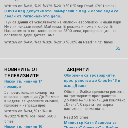
Written on %AM, %19 %375 %2019 %11:%Апр
Read 17991 times
В пъти над допустимото, замърсени с мед и олово води се
леели от Регионалното депо..
Тук са данни от усвояването на милиони европейски и наши пари
Има ли наказан някой. Май няма...В режима и ножа и хляба...В
Наказателното постановление за 2500 лева, проверяващите не
поставили дори датата...ама...
Written on %AM, %13 %026 %2019 %01:%Ян
Read 14731 times
НОВИНИТЕ ОТ
АКЦЕНТИ
ТЕЛЕВИЗИИТЕ
Обновени са тротоарните
пространства до блок № 18 в
Някои тв. новини 17
ж.к. „Диана“
ноември
Община Ямбол приключи ремонта
За предстоящия концерт на
на тротоарните пространства
вокална формация До-Ре мини
до блок № 18 в жилищен комплекс
в неделя, за красивите емоции,
„Диана“. Старата тротоарна
призове и награди през
настилка е премахната,
Written on %PM, %17 %730
%2022 %18:%Ное
Read 6688
Read 59 times
times
Министър Катя Иванова за
Някои тв. новини 16
"Новата" болница" в Ямбол