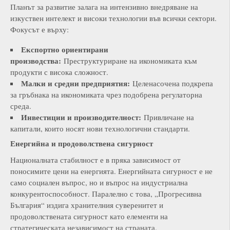
Планът за развитие залага на интензивно внедряване на
изкуствен интелект и високи технологии във всички сектори.
Фокусът е върху:
Експортно ориентирани
производства:
Преструктуриране на икономиката към
продукти с висока сложност.
Малки и средни предприятия:
Целенасочена подкрепа
за гръбнака на икономиката чрез подобрена регулаторна
среда.
Инвестиции и производителност:
Привличане на
капитали, които носят нови технологични стандарти.
Енергийна и продоволствена сигурност
Националната стабилност е в пряка зависимост от
поносимите цени на енергията. Енергийната сигурност е не
само социален въпрос, но и въпрос на индустриална
конкурентоспособност. Паралелно с това, „Прогресивна
България“ издига хранителния суверенитет и
продоволствената сигурност като елементи на
стратегическата независимост на страната.