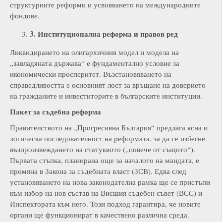
структурните реформи и усвояването на международните
фондове.
3. Институционална реформа и правов ред
Ликвидирането на олигархичния модел и модела на
„завладяната държава“ е фундаментално условие за
икономически просперитет. Възстановяването на
справедливостта е основният лост за връщане на доверието
на гражданите и инвеститорите в българските институции.
Пакет за съдебна реформа
Правителството на „Прогресивна България“ предлага ясна и
логическа последователност на реформата, за да се избегне
възпроизвеждането на статуквото („повече от същото“).
Първата стъпка, планирана още за началото на мандата, е
промяна в Закона за съдебната власт (ЗСВ). Едва след
установяването на нова законодателна рамка ще се пристъпи
към избор на нов състав на Висшия съдебен съвет (ВСС) и
Инспектората към него. Този подход гарантира, че новите
органи ще функционират в качествено различна среда.