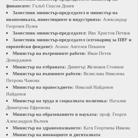
финансите:
Гълъб Спасов Донев
Заместник министър-председател и министър на
икономиката, инвестициите и индустрията:
Александър
Георгиев Пулев
Заместник министър-председател:
Иво Христов Петков
Заместник министър-председател (отговарящ за ПВУ и
европейски фондове):
Атанас Ангелов Пеканов
Министър на вътрешните работи:
Иван Петев
Демерджиев
Министър на отбраната:
Димитър Желязков Стоянов
Министър на външните работи:
Велислава Николова
Петрова Чамова
Министър на правосъдието:
Николай Найденов
Найденов
Министър на труда и социалната политика:
Наталия
Димитрова Ефремова
Министър на образованието и науката:
проф. Георги
Александров Вълчев
Министър на здравеопазването:
Катя Георгиева Ивкова
Министър на иновациите и дигиталната