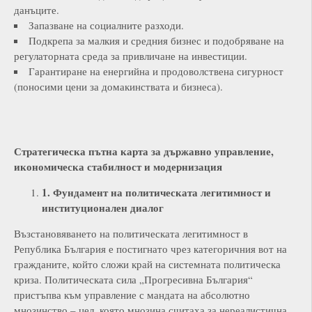
данъците.
Запазване на социалните разходи.
Подкрепа за малкия и средния бизнес и подобряване на
регулаторната среда за привличане на инвестиции.
Гарантиране на енергийна и продоволствена сигурност
(поносими цени за домакинствата и бизнеса).
Стратегическа пътна карта за държавно управление,
икономическа стабилност и модернизация
1. Фундамент на политическата легитимност и
институционален диалог
Възстановяването на политическата легитимност в
Република България е постигнато чрез категоричния вот на
гражданите, който сложи край на системната политическа
криза. Политическата сила „Прогресивна България“
пристъпва към управление с мандата на абсолютно
мнозинство – цел, която мнозина считаха за нереалистична,