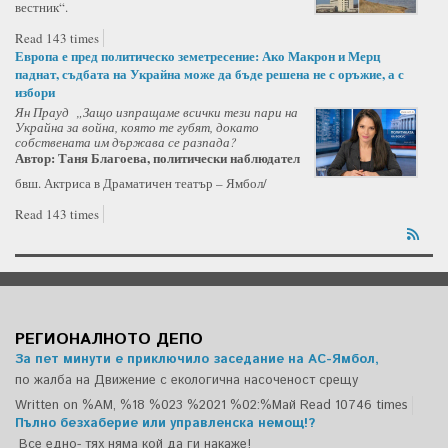
вестник“.
Read 143 times
Европа е пред политическо земетресение: Ако Макрон и Мерц
паднат, съдбата на Украйна може да бъде решена не с оръжие, а с
избори
Ян Прауд „Защо изпращаме всички тези пари на
Украйна за война, която те губят, докато
собствената им държава се разпада?
Автор: Таня Благоева, политически наблюдател
бвш. Актриса в Драматичен театър – Ямбол/
Read 143 times
РЕГИОНАЛНОТО ДЕПО
За пет минути е приключило заседание на АС-Ямбол,
по жалба на Движение с екологична насоченост срещу
Written on %AM, %18 %023 %2021 %02:%Май
Read 10746 times
Пълно безхаберие или управленска немощ!?
Все едно- тях няма кой да ги накаже!