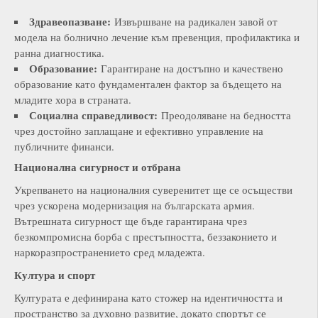
Здравеопазване:
Извършване на радикален завой от
модела на болнично лечение към превенция, профилактика и
ранна диагностика.
Образование:
Гарантиране на достъпно и качествено
образование като фундаментален фактор за бъдещето на
младите хора в страната.
Социална справедливост:
Преодоляване на бедността
чрез достойно заплащане и ефективно управление на
публичните финанси.
Национална сигурност и отбрана
Укрепването на националния суверенитет ще се осъществи
чрез ускорена модернизация на българската армия.
Вътрешната сигурност ще бъде гарантирана чрез
безкомпромисна борба с престъпността, беззаконието и
наркоразпространението сред младежта.
Култура и спорт
Културата е дефинирана като стожер на идентичността и
пространство за духовно развитие, докато спортът се