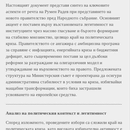
Настоящият документ представя синтез на ключовите
аспекти от речта на Румен Радев при представянето на
новото правителство пред Народното събрание. Основният
акцент е поставен върху възстановената легитимност на
институциите чрез масово гласуване и бързото формиране
на стабилно мнозинство, целящо край на политическата
криза. Правителството се ангажира с амбициозна програма
за справяне с инфлацията, енергийната криза и бюджетния
дефицит, като същевременно поставя за цел дълбоки
реформи за разграждане на олигархичния модел и
утвърждаване на върховенството на правото. Предложената
структура на Министерския съвет е проектирана да осигури
административна стабилност в условия на криза, избягвайки
мащабни трансформации, които биха застрашили
усвояването на европейски средства.
--------------------------------------------------------------------------------
Анализ на политическия контекст и легитимност
Според изложеното, проведените избори са сложили край на
политическата криза, като високата избирателна активност е