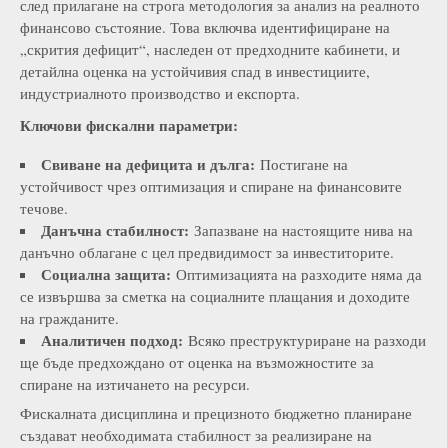
след прилагане на строга методология за анализ на реалното
финансово състояние. Това включва идентифициране на
„скрития дефицит“, наследен от предходните кабинети, и
детайлна оценка на устойчивия спад в инвестициите,
индустриалното производство и експорта.
Ключови фискални параметри:
Свиване на дефицита и дълга:
Постигане на
устойчивост чрез оптимизация и спиране на финансовите
течове.
Данъчна стабилност:
Запазване на настоящите нива на
данъчно облагане с цел предвидимост за инвеститорите.
Социална защита:
Оптимизацията на разходите няма да
се извършва за сметка на социалните плащания и доходите
на гражданите.
Аналитичен подход:
Всяко преструктуриране на разходи
ще бъде предхождано от оценка на възможностите за
спиране на изтичането на ресурси.
Фискалната дисциплина и прецизното бюджетно планиране
създават необходимата стабилност за реализиране на