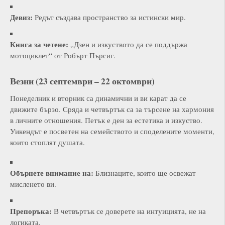
Девиз:
Редът създава пространство за истински мир.
Книга за четене:
„Дзен и изкуството да се поддържа
мотоциклет“ от Робърт Пърсиг.
Везни (23 септември – 22 октомври)
Понеделник и вторник са динамични и ви карат да се
движите бързо. Сряда и четвъртък са за търсене на хармония
в личните отношения. Петък е ден за естетика и изкуство.
Уикендът е посветен на семейството и споделените моменти,
които стоплят душата.
Обърнете внимание на:
Близнаците, които ще освежат
мисленето ви.
Препоръка:
В четвъртък се доверете на интуицията, не на
логиката.