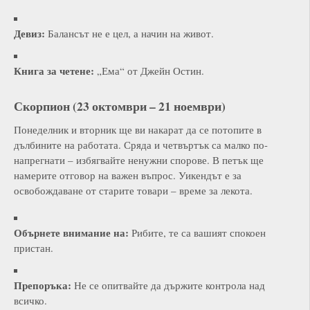
Девиз:
Балансът не е цел, а начин на живот.
Книга за четене:
„Ема“ от Джейн Остин.
Скорпион (23 октомври – 21 ноември)
Понеделник и вторник ще ви накарат да се потопите в
дълбините на работата. Сряда и четвъртък са малко по-
напрегнати – избягвайте ненужни спорове. В петък ще
намерите отговор на важен въпрос. Уикендът е за
освобождаване от старите товари – време за лекота.
Обърнете внимание на:
Рибите, те са вашият спокоен
пристан.
Препоръка:
Не се опитвайте да държите контрола над
всичко.