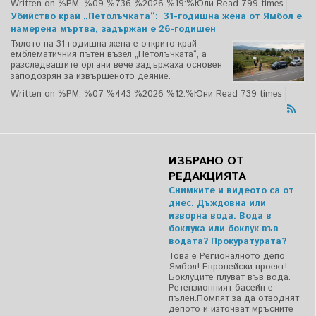
Written on %PM, %09 %736 %2026 %19:%Юли
Read 799 times
Убийство край „Петолъчката“: 31-годишна жена от Ямбол е
намерена мъртва, задържан е 26-годишен
Тялото на 31-годишна жена е открито край
емблематичния пътен възел „Петолъчката“, а
разследващите органи вече задържаха основен
заподозрян за извършеното деяние.
Written on %PM, %07 %443 %2026 %12:%Юни
Read 739 times
ИЗБРАНО ОТ
РЕДАКЦИЯТА
Снимките и видеото са от
днес. Дъждовна или
изворна вода. Вода в
боклука или боклук във
водата? Прокуратурата?
Това е Регионалното депо
Ямбол! Европейски проект!
Боклуците плуват във вода.
Ретензионният басейн е
пълен.Помпят за да отводнят
депото и източват мръсните