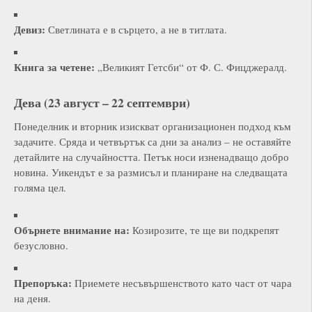
Девиз:
Светлината е в сърцето, а не в титлата.
Книга за четене:
„Великият Гетсби“ от Ф. С. Фицджералд.
Дева (23 август – 22 септември)
Понеделник и вторник изискват организационен подход към
задачите. Сряда и четвъртък са дни за анализ – не оставяйте
детайлите на случайността. Петък носи изненадващо добро
новина. Уикендът е за размисъл и планиране на следващата
голяма цел.
Обърнете внимание на:
Козирозите, те ще ви подкрепят
безусловно.
Препоръка:
Приемете несъвършенството като част от чара
на деня.