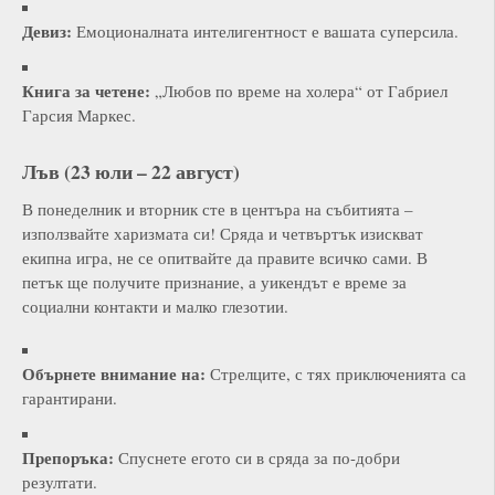
Девиз:
Емоционалната интелигентност е вашата суперсила.
Книга за четене:
„Любов по време на холера“ от Габриел
Гарсия Маркес.
Лъв (23 юли – 22 август)
В понеделник и вторник сте в центъра на събитията –
използвайте харизмата си! Сряда и четвъртък изискват
екипна игра, не се опитвайте да правите всичко сами. В
петък ще получите признание, а уикендът е време за
социални контакти и малко глезотии.
Обърнете внимание на:
Стрелците, с тях приключенията са
гарантирани.
Препоръка:
Спуснете егото си в сряда за по-добри
резултати.