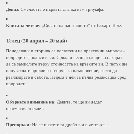
Девиз:
Смелостта е първата стъпка към триумфа.
Книга за четене:
„Силата на настоящето“ от Екхарт Толе.
Телец (20 април – 20 май)
Понеделник и вторник са посветени на практични въпроси –
подредете финансите си. Сряда и четвъртък ще ви накарат
да се замислите върху стойността на връзките ви. В петък ще
почувствате прилив на творческо вдъхновение, което да
реализирате в събота. Неделя е ден за пълна релаксация сред
природата.
Обърнете внимание на:
Девите, те ще ви дадат
прагматичен съвет.
Препоръка:
Не се инатете за дреболии в четвъртък.