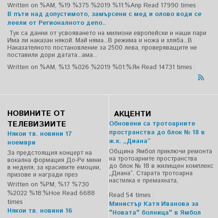
Written on %AM, %19 %375 %2019 %11:%Апр
Read 17990 times
В пъти над допустимото, замърсени с мед и олово води се
леели от Регионалното депо..
Тук са данни от усвояването на милиони европейски и наши пари
Има ли наказан някой. Май няма...В режима и ножа и хляба...В
Наказателното постановление за 2500 лева, проверяващите не
поставили дори датата...ама...
Written on %AM, %13 %026 %2019 %01:%Ян
Read 14731 times
НОВИНИТЕ ОТ
АКЦЕНТИ
ТЕЛЕВИЗИИТЕ
Обновени са тротоарните
пространства до блок № 18 в
Някои тв. новини 17
ж.к. „Диана“
ноември
Община Ямбол приключи ремонта
За предстоящия концерт на
на тротоарните пространства
вокална формация До-Ре мини
до блок № 18 в жилищен комплекс
в неделя, за красивите емоции,
„Диана“. Старата тротоарна
призове и награди през
настилка е премахната,
Written on %PM, %17 %730
%2022 %18:%Ное
Read 6688
Read 54 times
times
Министър Катя Иванова за
Някои тв. новини 16
"Новата" болница" в Ямбол