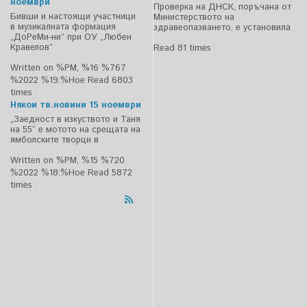
ноември
Проверка на ДНСК, поръчана от
Бивши и настоящи участници
Министерството на
в музикалната формация
здравеопазването, е установила
„ДоРеМи-ни” при ОУ „Любен
Кравелов”
Read 81 times
Written on %PM, %16 %767
%2022 %19:%Ное
Read 6803
times
Някои тв.новини 15 ноември
„Заедност в изкуството и Таня
на 55“ е мотото на срещата на
ямболските творци в
Written on %PM, %15 %720
%2022 %18:%Ное
Read 5872
times