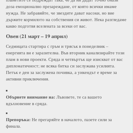
доза емоционално презареждане, от която всички имаме
нужда. Не забравяйте, че звездите дават насоки, но вие
държите кормилото на собствения си живот. Нека разгледаме
какво подготвя вселената за всеки от вас.
Овен (21 март – 19 април)
Седмицата стартира с гръм и трясък в понеделник –
енергията ви е заразителна. Във вторник канализирайте този
плам в нови проекти. Сряда и четвъртък ще изискват от вас
дипломатичност; не всяка битка си заслужава усилията.
Петък е ден за заслужена почивка, а уикендът е време за
активни приключения.
Обърнете внимание на:
Лъвовете, те са вашето
вдъхновение в сряда.
Препоръка:
Не прегаряйте в началото, пазете сили за
финала.