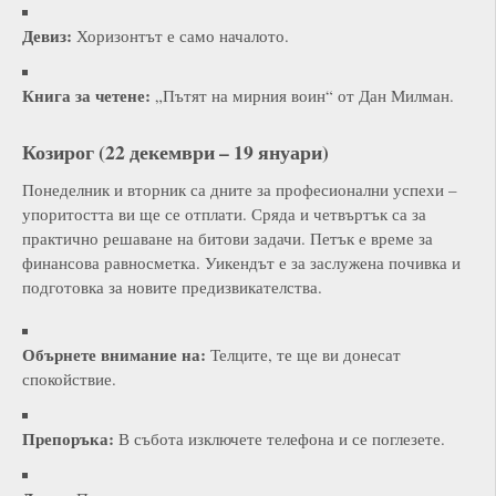
Девиз:
Хоризонтът е само началото.
Книга за четене:
„Пътят на мирния воин“ от Дан Милман.
Козирог (22 декември – 19 януари)
Понеделник и вторник са дните за професионални успехи –
упоритостта ви ще се отплати. Сряда и четвъртък са за
практично решаване на битови задачи. Петък е време за
финансова равносметка. Уикендът е за заслужена почивка и
подготовка за новите предизвикателства.
Обърнете внимание на:
Телците, те ще ви донесат
спокойствие.
Препоръка:
В събота изключете телефона и се поглезете.