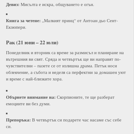
Девиз:
Мисълта е искра, общуването е огън.
Книга за четене:
„Малкият принц“ от Антоан дьо Сент-
Екзюпери.
Рак (21 юни – 22 юли)
Понеделник и вторник са време за размисъл и планиране на
вътрешния ви свят. Сряда и четвъртък ще ви направят по-
чувствителни – пазете се от излишна драма. Петък носи
облекчение, а събота и неделя са перфектни за домашен уют
и време с най-близките хора.
Обърнете внимание на:
Скорпионите, те ще разберат
емоциите ви без думи.
Препоръка:
В четвъртък си подарете час насаме със себе
си.