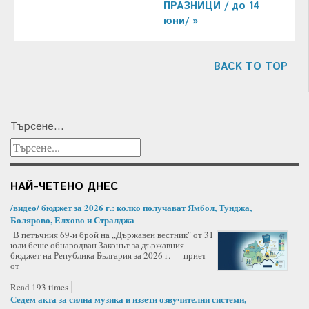
ПРАЗНИЦИ / до 14
юни/ »
BACK TO TOP
Търсене...
НАЙ-ЧЕТЕНО ДНЕС
/видео/ бюджет за 2026 г.: колко получават Ямбол, Тунджа,
Болярово, Елхово и Стралджа
В петъчния 69-и брой на „Държавен вестник" от 31
юли беше обнародван Законът за държавния
бюджет на Република България за 2026 г. — приет
от
Read 193 times
Седем акта за силна музика и иззети озвучителни системи,