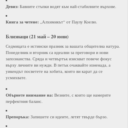
Девиз:
Бавните стъпки водят към най-стабилните върхове.
Книга за четене:
„Алхимикът“ от Паулу Коелю.
Близнаци (21 май – 20 юни)
Седмицата е истински празник за вашата общителна натура.
Понеделник и вторник са идеални за преговори и нови
запознанства. Сряда и четвъртък изискват повече фокус
върху личните ви нужди. В петък очаквайте изненада, а
уикендът посветете на хобита, които ви карат да се
усмихвате.
Обърнете внимание на:
Везните, с които ще намерите
перфектния баланс.
Препоръка:
Запишете си идеите, летят твърде бързо.