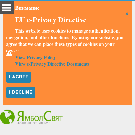
Внимание
×
EU e-Privacy Directive
This website uses cookies to manage authentication,
navigation, and other functions. By using our website, you
agree that we can place these types of cookies on your
device.
View Privacy Policy
View e-Privacy Directive Documents
I AGREE
I DECLINE