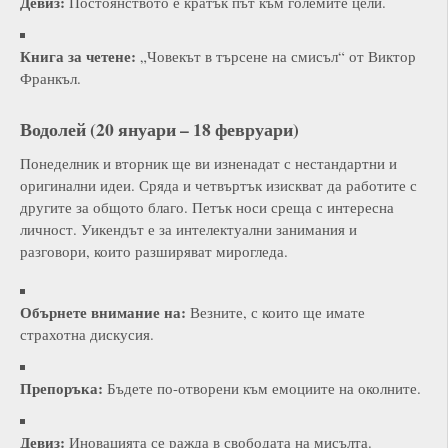
Девиз:
Постоянството е кратък път към големите цели.
Книга за четене:
„Човекът в търсене на смисъл“ от Виктор
Франкъл.
Водолей (20 януари – 18 февруари)
Понеделник и вторник ще ви изненадат с нестандартни и
оригинални идеи. Сряда и четвъртък изискват да работите с
другите за общото благо. Петък носи среща с интересна
личност. Уикендът е за интелектуални занимания и
разговори, които разширяват мирогледа.
Обърнете внимание на:
Везните, с които ще имате
страхотна дискусия.
Препоръка:
Бъдете по-отворени към емоциите на околните.
Девиз:
Иновацията се ражда в свободата на мисълта.