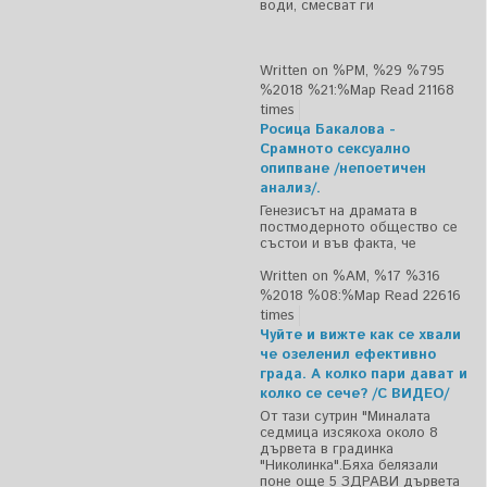
води, смесват ги
Written on %PM, %29 %795
%2018 %21:%Мар
Read 21168
times
Росица Бакалова -
Срамното сексуално
опипване /непоетичен
анализ/.
Генезисът на драмата в
постмодерното общество се
състои и във факта, че
Written on %AM, %17 %316
%2018 %08:%Мар
Read 22616
times
Чуйте и вижте как се хвали
че озеленил ефективно
града. А колко пари дават и
колко се сече? /С ВИДЕО/
От тази сутрин "Миналата
седмица изсякоха около 8
дървета в градинка
"Николинка".Бяха белязали
поне още 5 ЗДРАВИ дървета