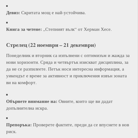
Девиз:
Скритата мощ е най-устойчива.
Книга за четене:
„Степният вълк“ от Херман Хесе.
Стрелец (22 ноември – 21 декември)
Понеделник и вторник са изпълнени с оптимизъм и жажда за
нови хоризонти. Сряда и четвъртък изискват дисциплина, за
да не се разпилеете. Петък носи интересна информация, а
уикендът е време за активност и приключения извън зоната
ви на комфорт.
Обърнете внимание на:
Овните, които ще ви дадат
допълнителна искра.
Препоръка:
Проверете фактите, преди да се впуснете в нов
риск.