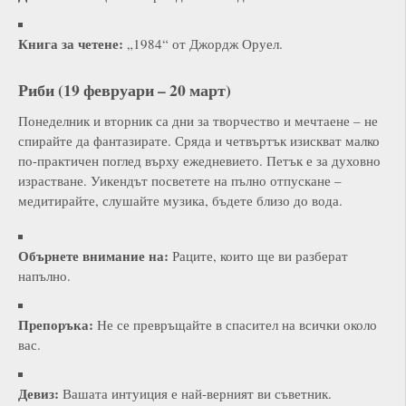
Книга за четене:
„1984“ от Джордж Оруел.
Риби (19 февруари – 20 март)
Понеделник и вторник са дни за творчество и мечтаене – не
спирайте да фантазирате. Сряда и четвъртък изискват малко
по-практичен поглед върху ежедневието. Петък е за духовно
израстване. Уикендът посветете на пълно отпускане –
медитирайте, слушайте музика, бъдете близо до вода.
Обърнете внимание на:
Раците, които ще ви разберат
напълно.
Препоръка:
Не се превръщайте в спасител на всички около
вас.
Девиз:
Вашата интуиция е най-верният ви съветник.