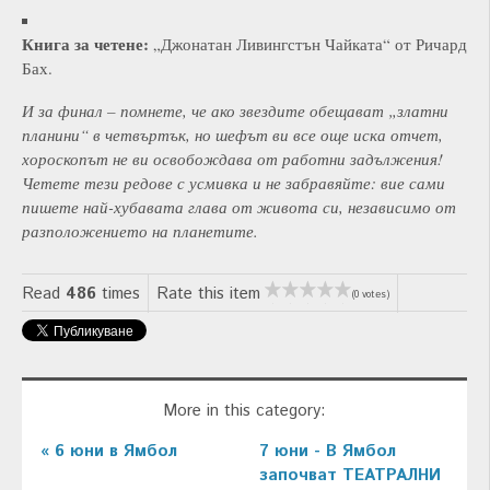
Книга за четене:
„Джонатан Ливингстън Чайката“ от Ричард
Бах.
И за финал – помнете, че ако звездите обещават „златни
планини“ в четвъртък, но шефът ви все още иска отчет,
хороскопът не ви освобождава от работни задължения!
Четете тези редове с усмивка и не забравяйте: вие сами
пишете най-хубавата глава от живота си, независимо от
разположението на планетите.
Read
486
times
Rate this item
(0 votes)
More in this category:
« 6 юни в Ямбол
7 юни - В Ямбол
започват ТЕАТРАЛНИ