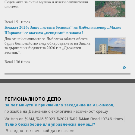
Седем акта за силна музика и иззети озвучителни
системи,
Read 151 times
Бюджет 2026: Защо „новата болница“ на Ямбол и язовир „Малко
Шарково“ се оказаха „невидими“ в закона?
Два от най-значимите за Ямболска област обекта
будят безпокойство след обнародването на Закона
за държавния бюджет за 2026 г. в „Държавен
вестник“.
Read 136 times
РЕГИОНАЛНОТО ДЕПО
За пет минути е приключило заседание на АС-Ямбол,
по жалба на Движение с екологична насоченост срещу
Written on %AM, %18 %023 %2021 %02:%Май
Read 10746 times
Пълно безхаберие или управленска немощ!?
Все едно- тях няма кой да ги накаже!