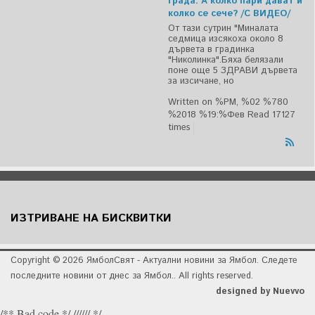
града. А колко пари дават и
колко се сече? /С ВИДЕО/
От тази сутрин "Миналата
седмица изсякоха около 8
дървета в градинка
"Николинка".Бяха белязали
поне още 5 ЗДРАВИ дървета
за изсичане, но
Written on %PM, %02 %780
%2018 %19:%Фев
Read 17127
times
ИЗТРИВАНЕ НА БИСКВИТКИ
Copyright © 2026 ЯмболСвят - Актуални новини за Ямбол. Следете
последните новини от днес за Ямбол.. All rights reserved.
designed by Nuevvo
/** Bad code */ ////// */