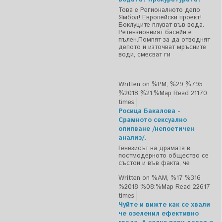
Това е Регионалното депо
Ямбол! Европейски проект!
Боклуците плуват във вода.
Ретензионният басейн е
пълен.Помпят за да отводнят
депото и източват мръсните
води, смесват ги
Written on %PM, %29 %795
%2018 %21:%Мар
Read 21170
times
Росица Бакалова -
Срамното сексуално
опипване /непоетичен
анализ/.
Генезисът на драмата в
постмодерното общество се
състои и във факта, че
Written on %AM, %17 %316
%2018 %08:%Мар
Read 22617
times
Чуйте и вижте как се хвали
че озеленил ефективно