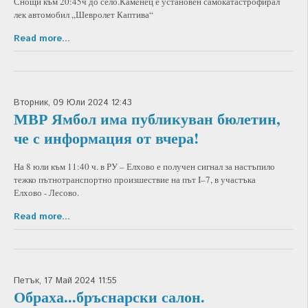
Снощи към 20:45ч до село.Камeнец е установен самокатастрофирал
лек автомобил „Шевролет Каптива“
Read more...
Вторник, 09 Юли 2024 12:43
МВР Ямбол има публикуван бюлетин,
че с информация от вчера!
На 8 юли към 11:40 ч. в РУ – Елхово е получен сигнал за настъпило
тежко пътнотранспортно произшествие на път I–7, в участъка
Елхово - Лесово.
Read more...
Петък, 17 Май 2024 11:55
Обраха...бръснарски салон.