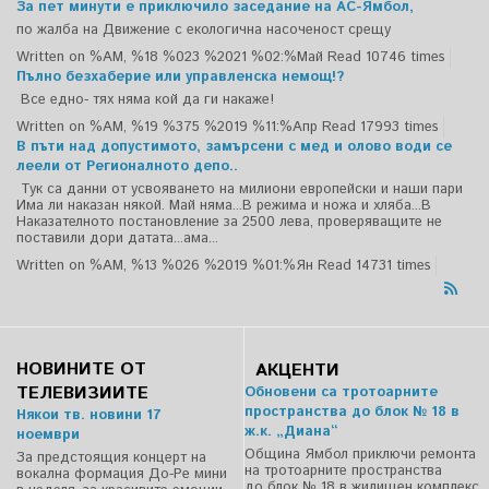
За пет минути е приключило заседание на АС-Ямбол,
по жалба на Движение с екологична насоченост срещу
Written on %AM, %18 %023 %2021 %02:%Май
Read 10746 times
Пълно безхаберие или управленска немощ!?
Все едно- тях няма кой да ги накаже!
Written on %AM, %19 %375 %2019 %11:%Апр
Read 17993 times
В пъти над допустимото, замърсени с мед и олово води се
леели от Регионалното депо..
Тук са данни от усвояването на милиони европейски и наши пари
Има ли наказан някой. Май няма...В режима и ножа и хляба...В
Наказателното постановление за 2500 лева, проверяващите не
поставили дори датата...ама...
Written on %AM, %13 %026 %2019 %01:%Ян
Read 14731 times
НОВИНИТЕ ОТ
АКЦЕНТИ
ТЕЛЕВИЗИИТЕ
Обновени са тротоарните
пространства до блок № 18 в
Някои тв. новини 17
ж.к. „Диана“
ноември
Община Ямбол приключи ремонта
За предстоящия концерт на
на тротоарните пространства
вокална формация До-Ре мини
до блок № 18 в жилищен комплекс