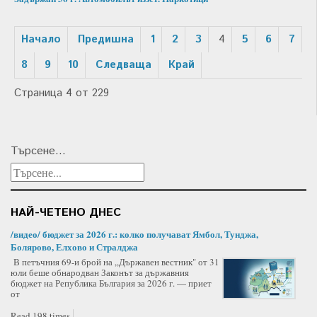
Начало
Предишна
1
2
3
4
5
6
7
8
9
10
Следваща
Край
Страница 4 от 229
Търсене...
НАЙ-ЧЕТЕНО ДНЕС
/видео/ бюджет за 2026 г.: колко получават Ямбол, Тунджа,
Болярово, Елхово и Стралджа
В петъчния 69-и брой на „Държавен вестник" от 31
юли беше обнародван Законът за държавния
бюджет на Република България за 2026 г. — приет
от
Read 198 times