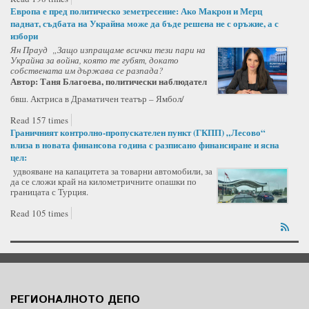
Европа е пред политическо земетресение: Ако Макрон и Мерц
паднат, съдбата на Украйна може да бъде решена не с оръжие, а с
избори
Ян Прауд „Защо изпращаме всички тези пари на
Украйна за война, която те губят, докато
собствената им държава се разпада?
Автор: Таня Благоева, политически наблюдател
бвш. Актриса в Драматичен театър – Ямбол/
Read 157 times
Граничният контролно-пропускателен пункт (ГКПП) „Лесово“
влиза в новата финансова година с разписано финансиране и ясна
цел:
удвояване на капацитета за товарни автомобили, за
да се сложи край на километричните опашки по
границата с Турция.
Read 105 times
РЕГИОНАЛНОТО ДЕПО