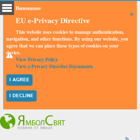
Внимание
×
EU e-Privacy Directive
This website uses cookies to manage authentication,
navigation, and other functions. By using our website, you
agree that we can place these types of cookies on your
device.
View Privacy Policy
View e-Privacy Directive Documents
I AGREE
I DECLINE