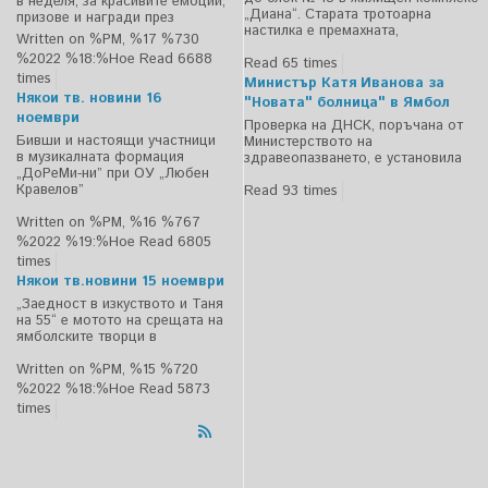
в неделя, за красивите емоции,
„Диана“. Старата тротоарна
призове и награди през
настилка е премахната,
Written on %PM, %17 %730
%2022 %18:%Ное
Read 6688
Read 65 times
times
Министър Катя Иванова за
Някои тв. новини 16
"Новата" болница" в Ямбол
ноември
Проверка на ДНСК, поръчана от
Бивши и настоящи участници
Министерството на
в музикалната формация
здравеопазването, е установила
„ДоРеМи-ни” при ОУ „Любен
Кравелов”
Read 93 times
Written on %PM, %16 %767
%2022 %19:%Ное
Read 6805
times
Някои тв.новини 15 ноември
„Заедност в изкуството и Таня
на 55“ е мотото на срещата на
ямболските творци в
Written on %PM, %15 %720
%2022 %18:%Ное
Read 5873
times