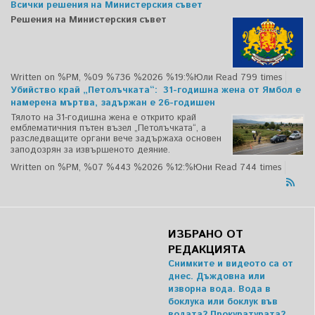
Всички решения на Министерския съвет
Решения на Министерския съвет
Written on %PM, %09 %736 %2026 %19:%Юли
Read 799 times
Убийство край „Петолъчката“: 31-годишна жена от Ямбол е
намерена мъртва, задържан е 26-годишен
Тялото на 31-годишна жена е открито край
емблематичния пътен възел „Петолъчката“, а
разследващите органи вече задържаха основен
заподозрян за извършеното деяние.
Written on %PM, %07 %443 %2026 %12:%Юни
Read 744 times
ИЗБРАНО ОТ
РЕДАКЦИЯТА
Снимките и видеото са от
днес. Дъждовна или
изворна вода. Вода в
боклука или боклук във
водата? Прокуратурата?