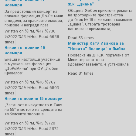
ж.к. „Диана“
ноември
Община Ямбол приключи ремонта
За предстоящия концерт на
на тротоарните пространства
вокална формация До-Ре мини
до блок № 18 в жилищен комплекс
в неделя, за красивите емоции,
„Диана“. Старата тротоарна
призове и награди през
настилка е премахната,
Written on %PM, %17 %730
%2022 %18:%Ное
Read 6688
Read 53 times
times
Министър Катя Иванова за
Някои тв. новини 16
"Новата" болница" в Ямбол
ноември
Проверка на ДНСК, поръчана от
Бивши и настоящи участници
Министерството на
в музикалната формация
здравеопазването, е установила
„ДоРеМи-ни” при ОУ „Любен
Кравелов”
Read 81 times
Written on %PM, %16 %767
%2022 %19:%Ное
Read 6803
times
Някои тв.новини 15 ноември
„Заедност в изкуството и Таня
на 55“ е мотото на срещата на
ямболските творци в
Written on %PM, %15 %720
%2022 %18:%Ное
Read 5872
times