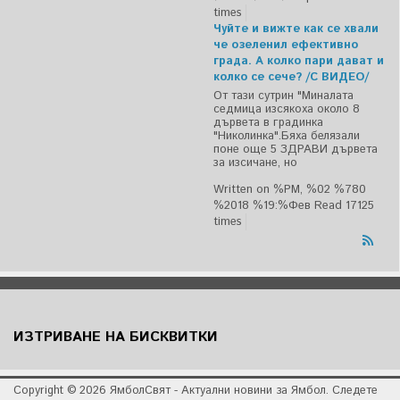
times
Чуйте и вижте как се хвали
че озеленил ефективно
града. А колко пари дават и
колко се сече? /С ВИДЕО/
От тази сутрин "Миналата
седмица изсякоха около 8
дървета в градинка
"Николинка".Бяха белязали
поне още 5 ЗДРАВИ дървета
за изсичане, но
Written on %PM, %02 %780
%2018 %19:%Фев
Read 17125
times
ИЗТРИВАНЕ НА БИСКВИТКИ
Copyright © 2026 ЯмболСвят - Актуални новини за Ямбол. Следете