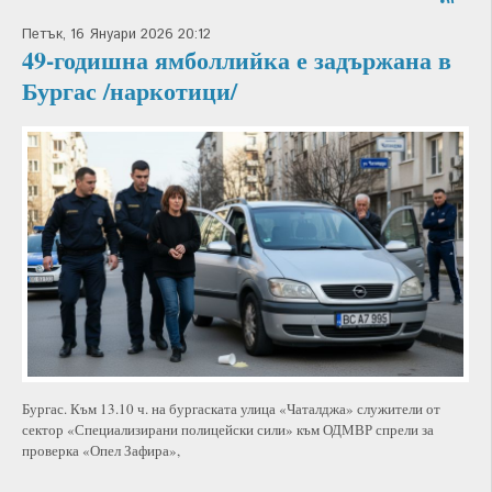
Петък, 16 Януари 2026 20:12
49-годишна ямболлийка е задържана в
Бургас /наркотици/
Бургас. Към 13.10 ч. на бургаската улица «Чаталджа» служители от
сектор «Специализирани полицейски сили» към ОДМВР спрели за
проверка «Опел Зафира»,