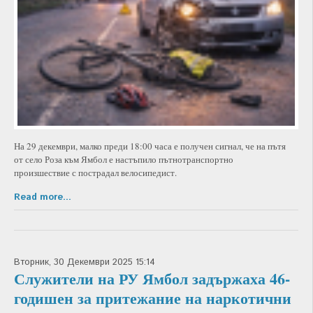
На 29 декември, малко преди 18:00 часа е получен сигнал, че на пътя
от село Роза към Ямбол е настъпило пътнотранспортно
произшествие с пострадал велосипедист.
Read more...
Вторник, 30 Декември 2025 15:14
Служители на РУ Ямбол задържаха 46-
годишен за притежание на наркотични