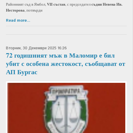
VII състав
съдия Невена Ив.
Районният съд в Ямбол,
, с председател
Несторова
, потвърди
Read more...
Вторник, 30 Декември 2025 16:26
72 годишният мъж в Маломир е бил
убит с особена жестокост, съобщават от
АП Бургас