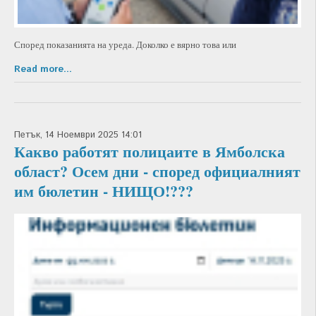
Според показанията на уреда. Доколко е вярно това или
Read more...
Петък, 14 Ноември 2025 14:01
Какво работят полицаите в Ямболска
област? Осем дни - според официалният
им бюлетин - НИЩО!???