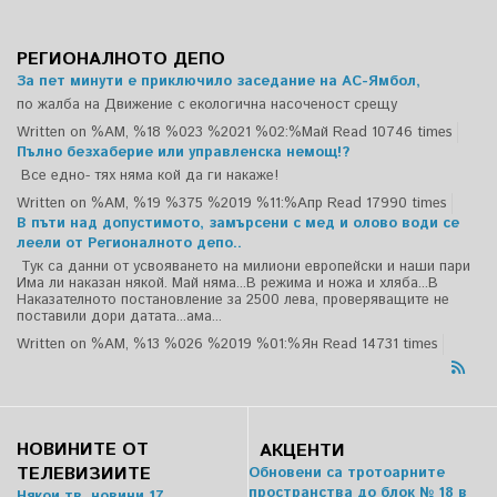
РЕГИОНАЛНОТО ДЕПО
За пет минути е приключило заседание на АС-Ямбол,
по жалба на Движение с екологична насоченост срещу
Written on %AM, %18 %023 %2021 %02:%Май
Read 10746 times
Пълно безхаберие или управленска немощ!?
Все едно- тях няма кой да ги накаже!
Written on %AM, %19 %375 %2019 %11:%Апр
Read 17990 times
В пъти над допустимото, замърсени с мед и олово води се
леели от Регионалното депо..
Тук са данни от усвояването на милиони европейски и наши пари
Има ли наказан някой. Май няма...В режима и ножа и хляба...В
Наказателното постановление за 2500 лева, проверяващите не
поставили дори датата...ама...
Written on %AM, %13 %026 %2019 %01:%Ян
Read 14731 times
НОВИНИТЕ ОТ
АКЦЕНТИ
ТЕЛЕВИЗИИТЕ
Обновени са тротоарните
пространства до блок № 18 в
Някои тв. новини 17