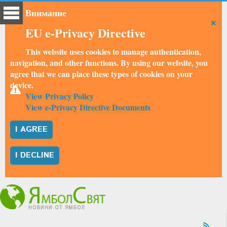
Внимание
×
EU e-Privacy Directive
This website uses cookies to manage authentication,
navigation, and other functions. By using our website, you
agree that we can place these types of cookies on your
device.
View Privacy Policy
View e-Privacy Directive Documents
I AGREE
I DECLINE