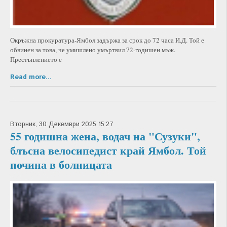
Окръжна прокуратура-Ямбол задържа за срок до 72 часа И.Д. Той е
обвинен за това, че умишлено умъртвил 72-годишен мъж.
Престъплението е
Read more...
Вторник, 30 Декември 2025 15:27
55 годишна жена, водач на "Сузуки",
блъсна велосипедист край Ямбол. Той
почина в болницата