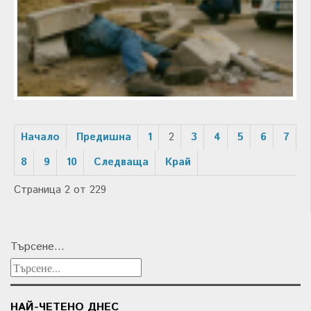
Начало
Предишна
1
2
3
4
5
6
7
8
9
10
Следваща
Край
Страница 2 от 229
Търсене...
НАЙ-ЧЕТЕНО ДНЕС