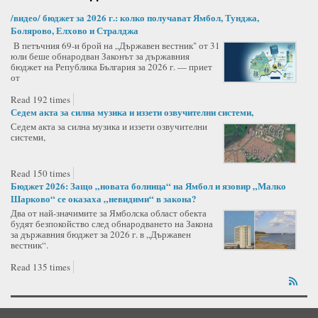
/видео/ бюджет за 2026 г.: колко получават Ямбол, Тунджа,
Болярово, Елхово и Стралджа
В петъчния 69-и брой на „Държавен вестник" от 31
юли беше обнародван Законът за държавния
бюджет на Република България за 2026 г. — приет
от
Read 192 times
Седем акта за силна музика и иззети озвучителни системи,
Седем акта за силна музика и иззети озвучителни
системи,
Read 150 times
Бюджет 2026: Защо „новата болница“ на Ямбол и язовир „Малко
Шарково“ се оказаха „невидими“ в закона?
Два от най-значимите за Ямболска област обекта
будят безпокойство след обнародването на Закона
за държавния бюджет за 2026 г. в „Държавен
вестник“.
Read 135 times