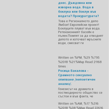
днес. Дъждовна или
изворна вода. Вода в
боклука или боклук във
водата? Прокуратурата?
Това е Регионалното депо
Ямбол! Европейски проект!
Боклуците плуват във вода.
Ретензионният басейн е
пълен.Помпят за да отводнят
депото и източват мръсните
води, смесват ги
Written on %PM, %29 %795
%2018 %21:%Мар
Read 21168
times
Росица Бакалова -
Срамното сексуално
опипване /непоетичен
анализ/.
Генезисът на драмата в
постмодерното общество се
състои и във факта, че
Written on %AM, %17 %316
%2018 %08:%Мар
Read 22616