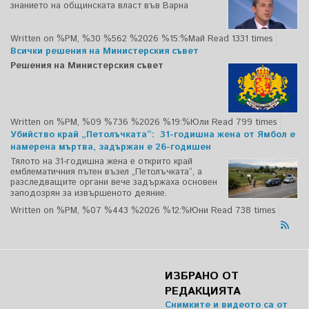
знанието на общинската власт във Варна
Written on %PM, %30 %562 %2026 %15:%Май
Read 1331 times
Всички решения на Министерския съвет
Решения на Министерския съвет
Written on %PM, %09 %736 %2026 %19:%Юли
Read 799 times
Убийство край „Петолъчката“: 31-годишна жена от Ямбол е
намерена мъртва, задържан е 26-годишен
Тялото на 31-годишна жена е открито край
емблематичния пътен възел „Петолъчката“, а
разследващите органи вече задържаха основен
заподозрян за извършеното деяние.
Written on %PM, %07 %443 %2026 %12:%Юни
Read 738 times
ИЗБРАНО ОТ
РЕДАКЦИЯТА
Снимките и видеото са от